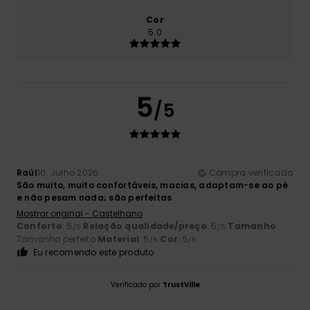
Cor
5.0
5
/5
Raúl
10. Julho 2026
Compra verificada
São muito, muito confortáveis, macias, adaptam-se ao pé
e não pesam nada; são perfeitas
Mostrar original - Castelhano
Conforto
: 5
Relação qualidade/preço
: 5
Tamanho
:
/5
/5
Tamanho perfeito
Material
: 5
Cor
: 5
/5
/5
Eu recomendo este produto
Verificado por
TrustVille