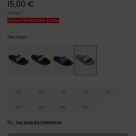
15,00 €
mais
frequentes e o
nosso
OUTLET
formulário de
DUPLA PROMO 25% EXTRA
contacto.
Consultar
Sage
Cor
as FAQ
39
40
41
42
43
44
45
46
47
Ver guia de tamanhos