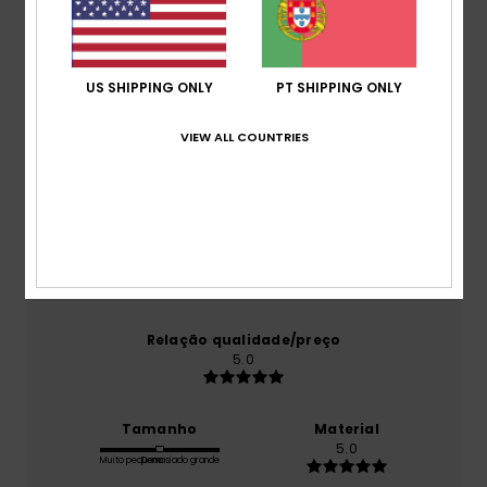
Pontuação média
5.0
/5
US SHIPPING ONLY
PT SHIPPING ONLY
VIEW ALL COUNTRIES
baseado em
1 avaliações verificadas
desde Julho
2026
100% dos nossos clientes recomendam este
produto
Conforto
5.0
Relação qualidade/preço
5.0
Tamanho
Material
5.0
Muito pequeno
Demasiado grande