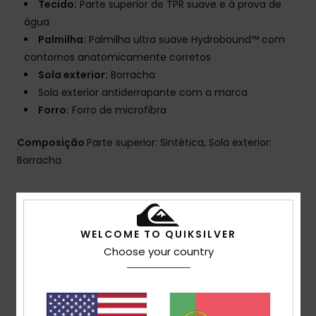
Tecido:
Parte superior de TPR suave e à prova de
água
Palmilha:
Palmilha ultra suave Hydrobound™ com
contornos anatomicamente corretos
Sola exterior:
Borracha
Sola exterior antiderrapante com a marca
Forro:
Forro de microfibra
Composição
Parte superior: Sintética, Sola exterior:
Borracha
Envio& Devoluciones
WELCOME TO QUIKSILVER
Choose your country
Avaliações dos clientes