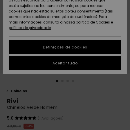
as tuas escolhas para aceitar ou recusar cookies que
Freedom
estão sujeitos ao teu consentimento, ou para recusar
cookies que não estão sujeitos ao teu consentimento (tais
AJUDA
Protecção de
como certos cookies de medição de audiências). Para
Artigos
Artigos
Community
dados
mais informações, consulta a nossa
recém-
recém-
política de Cookies
e
chegados
chegados
política de privacidade
SUSTAINABILITY
Guia de
tamanhos
LOCALIZADOR
Definições de cookies
Coleções
Highlights
DE LOJAS
Inicia uma
Aceitar tudo
CARTÃO
conversa para
PRESENTE
obteres a
resposta mais
rápida à tua
LISTA DE
pergunta.
DESEJO
Chinelos
Iniciar uma
Rivi
conversa
Chinelos Verde Homem
Encontra
respostas
5.0
(1 Avaliações)
para as
40,00 €
63%
perguntas