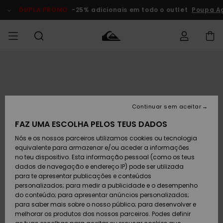
Avançar
para
DUPLA PROMO
-25% adicionais em todo o outlet
Poupa Ag
a
informação
do
produto
Acede à tua
HOMEM
Roupas
Roupas
Shop
Surf Shop
Artigos
Outlet
encomenda
Homem
Neve
Homem
Homem
MENINO
Envio
Acessórios
Acessórios
Artigos
Continuar sem aceitar
recém-
Surf Shop
Outlet
MULHER
chegados
Crianças
Artigos
Criança
FAZ UMA ESCOLHA PELOS TEUS DADOS
Devoluções
Neve
Nós e os nossos parceiros utilizamos cookies ou tecnologia
Calçado e
Calçado e
Criança
equivalente para armazenar e/ou aceder a informações
chinelos
chinelos
SURF
Pagamento
Highlights
Highlights
Outlet
no teu dispositivo. Esta informação pessoal (como os teus
Mulher
dados de navegação e endereço IP) pode ser utilizada
SNOW
Snow Shop
para te apresentar publicações e conteúdos
Cartão
Surfe/água
Surfe/água
Feminino
personalizados; para medir a publicidade e o desempenho
presente
Snow
Community
do conteúdo; para apresentar anúncios personalizados;
DUPLA
para saber mais sobre o nosso público; para desenvolver e
PROMO
melhorar os produtos dos nossos parceiros. Podes definir
Quiksilver
Snow
Neve
Highlights