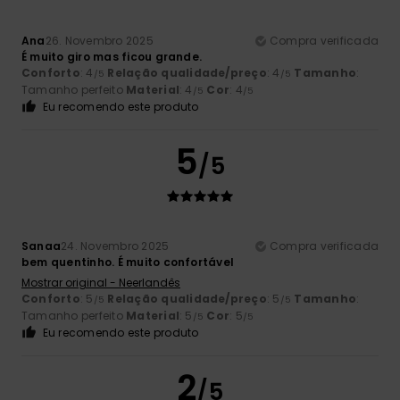
Ana
26. Novembro 2025
Compra verificada
É muito giro mas ficou grande.
Conforto
: 4
Relação qualidade/preço
: 4
Tamanho
:
/5
/5
Tamanho perfeito
Material
: 4
Cor
: 4
/5
/5
Eu recomendo este produto
5
/5
Sanaa
24. Novembro 2025
Compra verificada
bem quentinho. É muito confortável
Mostrar original - Neerlandês
Conforto
: 5
Relação qualidade/preço
: 5
Tamanho
:
/5
/5
Tamanho perfeito
Material
: 5
Cor
: 5
/5
/5
Eu recomendo este produto
2
/5