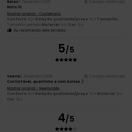
Belen
11. Dezembro 2025
Compra verificada
Nota 10
Mostrar original - Castelhano
Conforto
: 5
Relação qualidade/preço
: 5
Tamanho
:
/5
/5
Tamanho perfeito
Material
: 5
Cor
: 5
/5
/5
Eu recomendo este produto
5
/5
Veerle
9. Dezembro 2025
Compra verificada
Confortável, quentinho e com bolsos :)
Mostrar original - Neerlandês
Conforto
: 5
Relação qualidade/preço
: 5
Material
: 5
/5
/5
/5
Cor
: 5
/5
4
/5