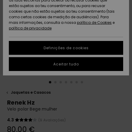
as tuas escolhas para aceitar ou recusar cookies que
Freedom
estão sujeitos ao teu consentimento, ou para recusar
cookies que não estão sujeitos ao teu consentimento (tais
AJUDA
Protecção de
como certos cookies de medição de audiências). Para
Artigos
Artigos
Community
dados
mais informações, consulta a nossa
recém-
recém-
política de Cookies
e
chegados
chegados
política de privacidade
SUSTAINABILITY
Guia de
tamanhos
LOCALIZADOR
Definições de cookies
Coleções
Highlights
DE LOJAS
Inicia uma
Aceitar tudo
CARTÃO
conversa para
PRESENTE
obteres a
resposta mais
rápida à tua
LISTA DE
pergunta.
DESEJO
Jaquetas e Casacos
Iniciar uma
Renek Hz
conversa
Velo polar Bege mulher
Encontra
respostas
4.3
(9 Avaliações)
para as
80,00 €
perguntas