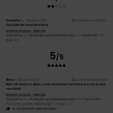
Annette
22. Outubro 2025
Compra verificada
Qualidade insatisfatória
Mostrar original - Alemão
Conforto
: 2
Relação qualidade/preço
: 2
Material
: 3
/5
/5
/5
Cor
: 3
/5
5
/5
Nina
11. Outubro 2025
Compra verificada
Não há muito a dizer: uma camisola fantástica a um preço
razoável.
Mostrar original - Alemão
Conforto
: 5
Relação qualidade/preço
: 5
Tamanho
:
/5
/5
Tamanho perfeito
Material
: 5
Cor
: 4
/5
/5
Eu recomendo este produto