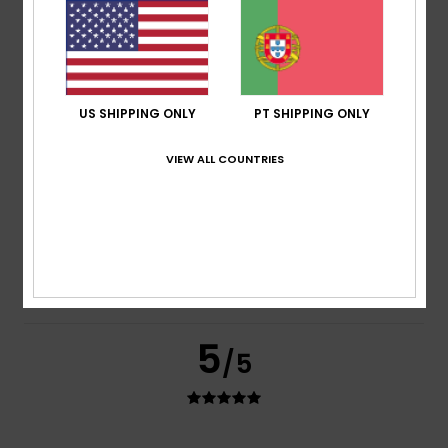
A minha filha está super contente
Mostrar original - Francês
Tamanho
: Demasiado grande
Eu recomendo este produto
3
US SHIPPING ONLY
PT SHIPPING ONLY
/5
VIEW ALL COUNTRIES
Wolfgang
16. Dezembro 2025
Compra verificada
A camisola é demasiado curta
Mostrar original - Alemão
Conforto
: 3
Relação qualidade/preço
: 3
Tamanho
:
/5
/5
Muito pequeno
Material
: 3
Cor
: 4
/5
/5
5
/5