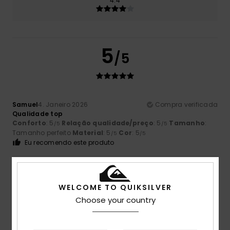
4.4
5
/5
Samuel
4. Janeiro 2026
Compra verificada
Qualidade top
Conforto
: 5
Relação qualidade/preço
: 5
Tamanho
:
/5
/5
Tamanho perfeito
Material
: 5
Cor
: 5
/5
/5
Eu recomendo este produto
5
/5
WELCOME TO QUIKSILVER
Choose your country
REBRON
20. Dezembro 2025
Compra verificada