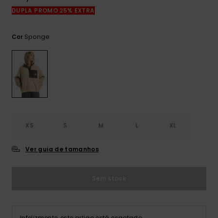
mais
DUPLA PROMO 25% EXTRA
frequentes e o
nosso
formulário de
Sponge
Cor
contacto.
Consultar
as FAQ
XS
S
M
L
XL
Ver guia de tamanhos
Sem stock
Infelizmente, este artigo está esgotado.