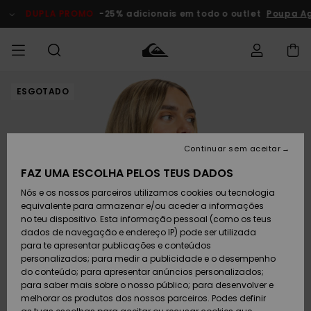
Avançar
para
DUPLA PROMO
-25% adicionais em todo o outlet
Poupa A
a
informação
do
produto
ESGOTADO
Acede à tua
HOMEM
Roupas
Roupas
Shop
Surf Shop
Artigos
Outlet
encomenda
Homem
Neve
Homem
Homem
MENINO
Envio
Acessórios
Acessórios
Artigos
Continuar sem aceitar
recém-
Surf Shop
Outlet
MULHER
chegados
Crianças
Artigos
Criança
FAZ UMA ESCOLHA PELOS TEUS DADOS
Devoluções
Neve
Nós e os nossos parceiros utilizamos cookies ou tecnologia
Calçado e
Calçado e
Criança
equivalente para armazenar e/ou aceder a informações
chinelos
chinelos
SURF
Pagamento
Highlights
Highlights
Outlet
no teu dispositivo. Esta informação pessoal (como os teus
Mulher
dados de navegação e endereço IP) pode ser utilizada
SNOW
Snow Shop
para te apresentar publicações e conteúdos
Cartão
Surfe/água
Surfe/água
Feminino
personalizados; para medir a publicidade e o desempenho
presente
Snow
Community
do conteúdo; para apresentar anúncios personalizados;
DUPLA
para saber mais sobre o nosso público; para desenvolver e
PROMO
melhorar os produtos dos nossos parceiros. Podes definir
Quiksilver
Snow
Neve
Highlights