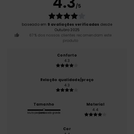
4.3
/5
baseado em
9 avaliações verificadas
desde
Outubro 2025
67% dos nossos clientes recomendam este
produto
Conforto
4.3
Relação qualidade/preço
4.3
Tamanho
Material
4.4
Muito pequeno
Demasiado grande
Cor