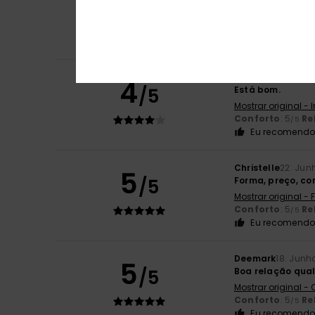
5
/5
Mostrar original -
Conforto
: 5
Re
/5
Eu recomendo 
Alex
26. Junho 20
4
/5
Está bom.
Mostrar original - 
Conforto
: 5
Re
/5
Eu recomendo 
Christelle
22. Jun
5
/5
Forma, preço, co
Mostrar original -
Conforto
: 5
Re
/5
Eu recomendo 
Deemark
18. Junh
5
/5
Boa relação qua
Mostrar original -
Conforto
: 5
Re
/5
Eu recomendo 