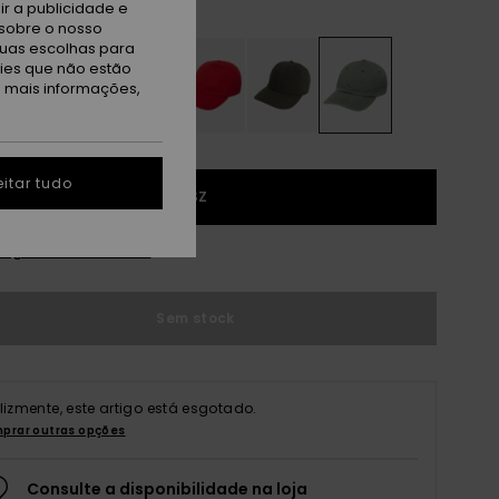
ape Leaf
r a publicidade e
sobre o nosso
tuas escolhas para
kies que não estão
a mais informações,
itar tudo
1SZ
r guia de tamanhos
Sem stock
elizmente, este artigo está esgotado.
prar outras opções
Consulte a disponibilidade na loja