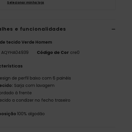
Selecionar minha loja
alhes e funcionalidades
 de tecido Verde Homem
o
AQYHA04939
Código de Cor
cre0
terísticas
esign de perfil baixo com 6 painéis
ecido:
Sarja com lavagem
ordado à frente
ecido a condizer no fecho traseiro
osição
100% algodão