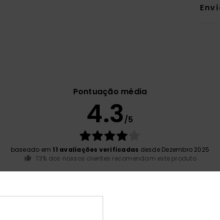
Env
Pontuação média
4.3
/5
baseado em
11 avaliações verificadas
desde Dezembro 2025
73% dos nossos clientes recomendam este produto
ção qualidade/preço
Tamanho
Mat
4.7
4
Muito pequeno
Demasiado grande