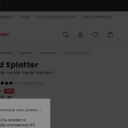
a
NABILITY
AJUDA
LOCALIZADOR DE LOJAS
CARTÃO PRESENTE
ROMO
de início
Homem
Acessórios
Outros Acessórios
d Splatter
 de tecido Verde Homem
(11 Avaliações)
€
63%
00 €
ET
ontinuar sem aceitar
 PROMO 25% EXTRA
e/ou aceder a
ção e endereço IP)