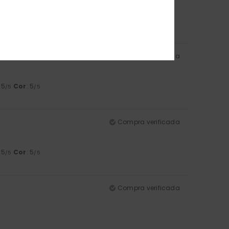
5
/5
Compra verificada
: 5
Cor
: 5
/5
/5
Compra verificada
: 5
Cor
: 5
/5
/5
Compra verificada