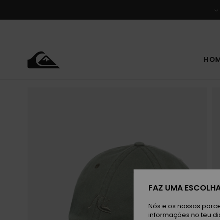
Avançar
para
a
informação
do
produto
HO
FAZ UMA ESCOLHA
Nós e os nossos parce
informações no teu di