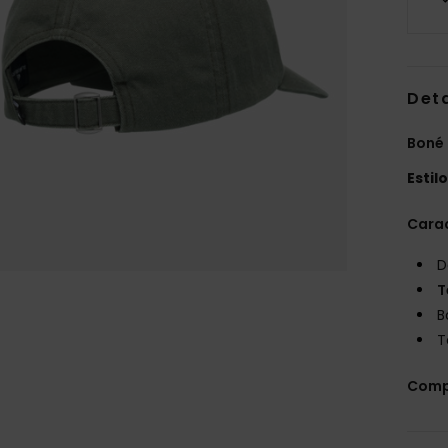
Det
Boné
Estil
Carac
D
T
B
T
Comp