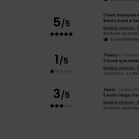
Client anonyme v
5
/5
Bonito boné e fix
Mostrar original -
Relação qualid
Eu recomendo 
1
Thierry
10. Feverei
/5
O boné que recebi
Mostrar original -
Conforto
: 4
Re
/5
3
Jana
3. Janeiro 2
/5
É muito largo. Po
Mostrar original -
Relação qualid