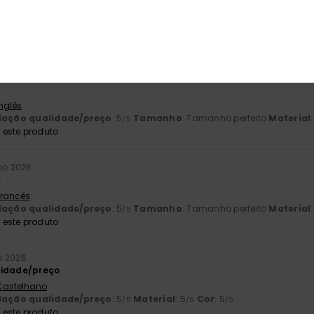
 Francês
lação qualidade/preço
: 5
Tamanho
: Grande
Material
: 5
Cor
: 
/5
/5
este produto
26
Inglês
lação qualidade/preço
: 5
Tamanho
: Tamanho perfeito
Material
/5
este produto
ho 2026
r
 Francês
lação qualidade/preço
: 5
Tamanho
: Tamanho perfeito
Material
/5
este produto
o 2026
lidade/preço
 Castelhano
lação qualidade/preço
: 5
Material
: 5
Cor
: 5
/5
/5
/5
este produto