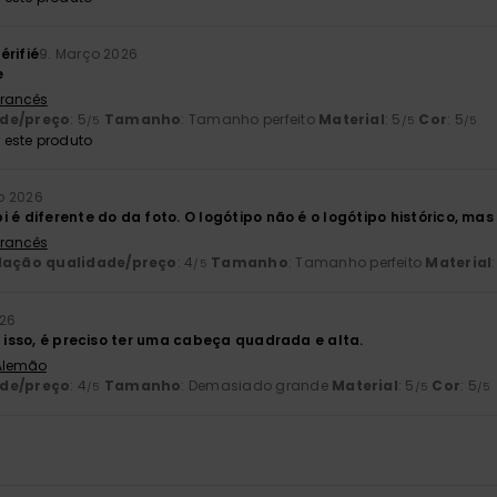
érifié
9. Março 2026
e
 Francês
ade/preço
: 5
Tamanho
: Tamanho perfeito
Material
: 5
Cor
: 5
/5
/5
/5
este produto
ro 2026
 é diferente do da foto. O logótipo não é o logótipo histórico, mas 
 Francês
lação qualidade/preço
: 4
Tamanho
: Tamanho perfeito
Material
:
/5
026
r isso, é preciso ter uma cabeça quadrada e alta.
 Alemão
ade/preço
: 4
Tamanho
: Demasiado grande
Material
: 5
Cor
: 5
/5
/5
/5