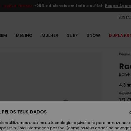
DUPLA PROMO
-25% adicionais em todo o outlet
Poupa Agor
SUSTAI
MEM
MENINO
MULHER
SURF
SNOW
DUPLA P
Página 
Ra
Boné
4.3
32,00 
12,
OUTL
 PELOS TEUS DADOS
C
DUPLA
iros utilizamos cookies ou tecnologia equivalente para armazenar 
spositivo. Esta informação pessoal (como os teus dados de navega