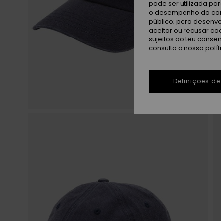
pode ser utilizada pa
o desempenho do cont
público; para desenvo
aceitar ou recusar co
sujeitos ao teu conse
consulta a nossa
polí
Definições de