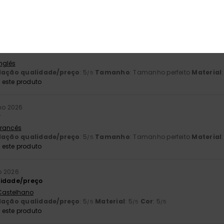
lação qualidade/preço
: 5
Tamanho
: Grande
Material
: 5
Cor
: 
/5
/5
este produto
26
Inglês
lação qualidade/preço
: 5
Tamanho
: Tamanho perfeito
Material
/5
este produto
ho 2026
r
 Francês
lação qualidade/preço
: 5
Tamanho
: Tamanho perfeito
Material
/5
este produto
o 2026
lidade/preço
 Castelhano
lação qualidade/preço
: 5
Material
: 5
Cor
: 5
/5
/5
/5
este produto