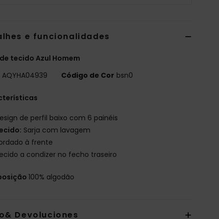
alhes e funcionalidades
 de tecido Azul Homem
o
AQYHA04939
Código de Cor
bsn0
terísticas
esign de perfil baixo com 6 painéis
ecido:
Sarja com lavagem
ordado à frente
ecido a condizer no fecho traseiro
osição
100% algodão
io& Devoluciones