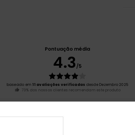
Pontuação média
4.3
/5
baseado em
11 avaliações verificadas
desde Dezembro 2025
73% dos nossos clientes recomendam este produto
ção qualidade/preço
Tamanho
Mat
4.7
4
Muito pequeno
Demasiado grande