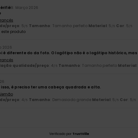
érifié
9. Março 2026
e
 Francês
ade/preço
: 5
Tamanho
: Tamanho perfeito
Material
: 5
Cor
: 5
/5
/5
/5
este produto
ro 2026
 é diferente do da foto. O logótipo não é o logótipo histórico, mas 
 Francês
lação qualidade/preço
: 4
Tamanho
: Tamanho perfeito
Material
:
/5
026
r isso, é preciso ter uma cabeça quadrada e alta.
 Alemão
ade/preço
: 4
Tamanho
: Demasiado grande
Material
: 5
Cor
: 5
/5
/5
/5
Verificado por
TrustVille