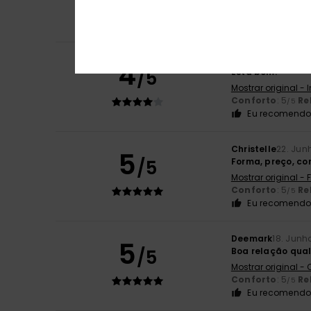
Conforto
: 5
Re
/5
Eu recomendo 
Alex
26. Junho 20
4
/5
Está bom.
Mostrar original - 
Conforto
: 5
Re
/5
Eu recomendo 
Christelle
22. Jun
5
/5
Forma, preço, co
Mostrar original -
Conforto
: 5
Re
/5
Eu recomendo 
Deemark
18. Junh
5
/5
Boa relação qua
Mostrar original -
Conforto
: 5
Re
/5
Eu recomendo 