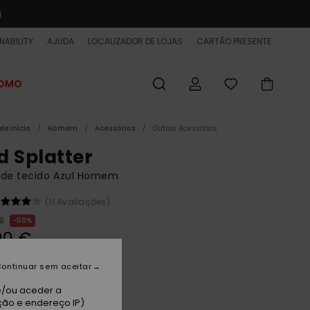
a
NABILITY
AJUDA
LOCALIZADOR DE LOJAS
CARTÃO PRESENTE
ROMO
de início
Homem
Acessórios
Outros Acessórios
d Splatter
 de tecido Azul Homem
(11 Avaliações)
€
50%
00 €
ET
ontinuar sem aceitar
e/ou aceder a
signia Blue
ção e endereço IP)