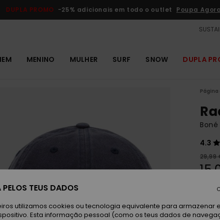
DUPLA PROMO
-25% adicionais em todo o outlet
Poupa Agor
SUSTAI
MEM
MENINO
MULHER
SURF
SNOW
DUPLA P
Página 
Ra
Boné
4.3
29,99 
15,
OUTL
 PELOS TEUS DADOS
C
iros utilizamos cookies ou tecnologia equivalente para armazenar 
In
Cor
spositivo. Esta informação pessoal (como os teus dados de navega