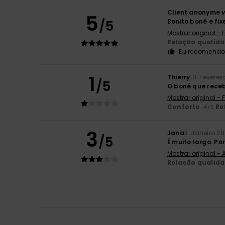
Client anonyme v
5
/5
Bonito boné e fix
Mostrar original -
Relação qualid
Eu recomendo 
1
Thierry
10. Feverei
/5
O boné que recebi
Mostrar original -
Conforto
: 4
Re
/5
3
Jana
3. Janeiro 2
/5
É muito largo. Po
Mostrar original -
Relação qualid