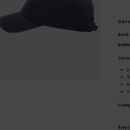
Det
Boné
Estil
Carac
D
T
B
T
Comp
Env