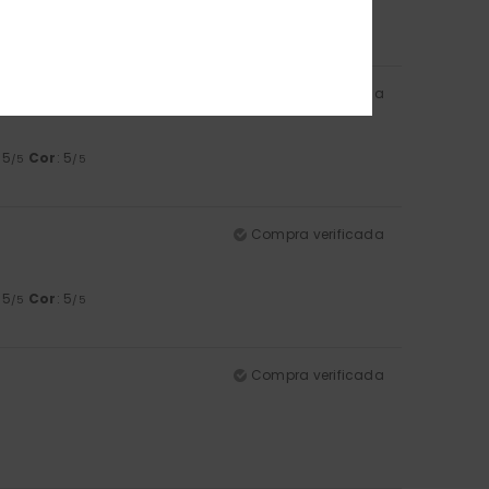
5
/5
Compra verificada
: 5
Cor
: 5
/5
/5
Compra verificada
: 5
Cor
: 5
/5
/5
Compra verificada