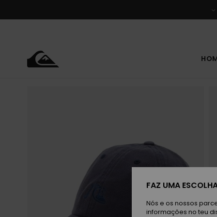
Avançar
para
a
informação
do
produto
HO
FAZ UMA ESCOLHA
Nós e os nossos parce
informações no teu di