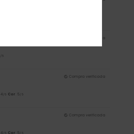
l
: 5
Cor
: 5
/5
/5
Compra verificada
5
/5
Compra verificada
: 4
Cor
: 5
/5
/5
Compra verificada
: 4
Cor
: 5
/5
/5