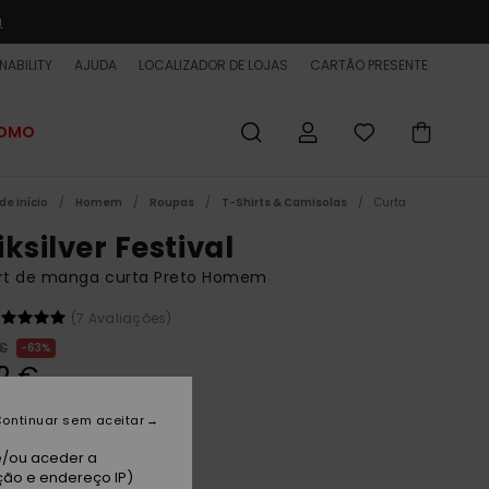
a
NABILITY
AJUDA
LOCALIZADOR DE LOJAS
CARTÃO PRESENTE
ROMO
de início
Homem
Roupas
T-Shirts & Camisolas
Curta
ksilver Festival
irt de manga curta Preto Homem
(7 Avaliações)
 €
63%
12 €
ET
ontinuar sem aceitar
 PROMO 25% EXTRA
e/ou aceder a
ção e endereço IP)