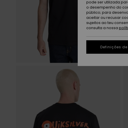
pode ser utilizada pa
o desempenho do cont
público; para desenvo
aceitar ou recusar co
sujeitos ao teu conse
consulta a nossa
polí
Definições de