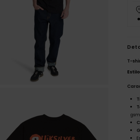
Det
T-shi
Estil
Carac
T
T
gs
C
G
E