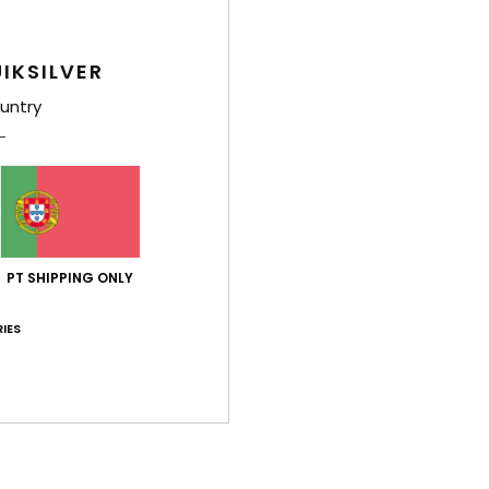
Pontuação média
5.0
IKSILVER
/5
untry
baseado em
7 avaliações verificadas
desde Setembro 2025
100% dos nossos clientes recomendam este produto
ção qualidade/preço
Tamanho
Mat
4.1
4
Muito pequeno
Demasiado grande
PT SHIPPING ONLY
IES
2025
 a importância de apoiar os comércios das cidades e aldeias
 Francês
lação qualidade/preço
: 4
Tamanho
: Tamanho perfeito
Material
/5
este produto
 2025