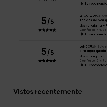
Eu recomendo 
LE GUILLOU
26. Se
5
/5
Tecidos de boa 
Mostrar original -
Conforto
: 5
Re
/5
Eu recomendo 
LANDOU
26. Sete
5
/5
A relação quali
Mostrar original -
Conforto
: 5
Re
/5
Eu recomendo 
Vistos recentemente