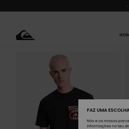
Avançar
para
a
informação
do
produto
HO
FAZ UMA ESCOLHA
Nós e os nossos parce
informações no teu di