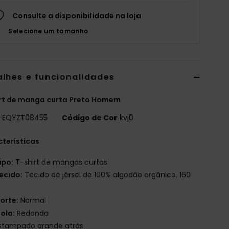
Consulte a disponibilidade na loja
Selecione um tamanho
alhes e funcionalidades
rt de manga curta Preto Homem
o
EQYZT08455
Código de Cor
kvj0
terísticas
ipo:
T-shirt de mangas curtas
ecido:
Tecido de jérsei de 100% algodão orgânico, 160
m
orte:
Normal
ola:
Redonda
stampado grande atrás