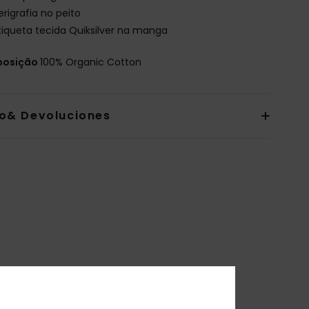
erigrafia no peito
tiqueta tecida Quiksilver na manga
osição
100% Organic Cotton
io& Devoluciones