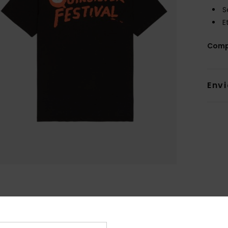
S
E
Comp
Env