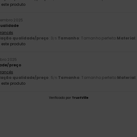
este produto
tembro 2025
qualidade
 Francês
lação qualidade/preço
: 3
Tamanho
: Tamanho perfeito
Material
:
/5
este produto
mbro 2025
dade/preço
 Francês
lação qualidade/preço
: 5
Tamanho
: Tamanho perfeito
Material
/5
este produto
Verificado por
TrustVille