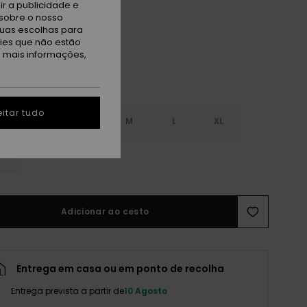
ack
r a publicidade e
sobre o nosso
tuas escolhas para
kies que não estão
a mais informações,
itar tudo
S
XS
S
M
L
XL
L
Adicionar ao cesto
Entrega em casa ou em ponto de recolha
Entrega prevista a partir de
10 Agosto