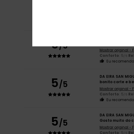
5
/5
Bonita camisola 
Mostrar original -
Conforto
: 5
Re
/5
Eu recomendo 
NOEL
30. Setembr
5
/5
A t-shirt é conf
Mostrar original -
Conforto
: 5
Re
/5
Eu recomendo 
DA EIRA SAN MIG
5
/5
bonito corte e b
Mostrar original -
Conforto
: 5
Re
/5
Eu recomendo 
DA EIRA SAN MIG
5
/5
Gosto muito do c
Mostrar original -
Conforto
: 5
Re
/5