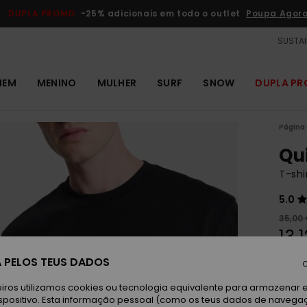
DUPLA PROMO
-25% adicionais em todo o outlet
Poupa Agor
SUSTAI
MEM
MENINO
MULHER
SURF
SNOW
DUPLA P
Página 
Qui
T-sh
5.0
35,00
13,
OUTL
 PELOS TEUS DADOS
C
DUPLA
iros utilizamos cookies ou tecnologia equivalente para armazenar 
spositivo. Esta informação pessoal (como os teus dados de navega