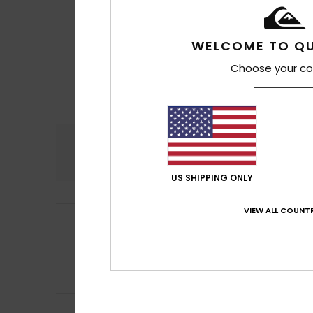
WELCOME TO QU
Choose your co
Conforto
Rela
5.0
US SHIPPING ONLY
VIEW ALL COUNTR
Fred
27. Outubro 
5
/5
Um bom produto e
Mostrar original -
Conforto
: 5
Re
/5
Eu recomendo 
Sylvie
21. Outubro