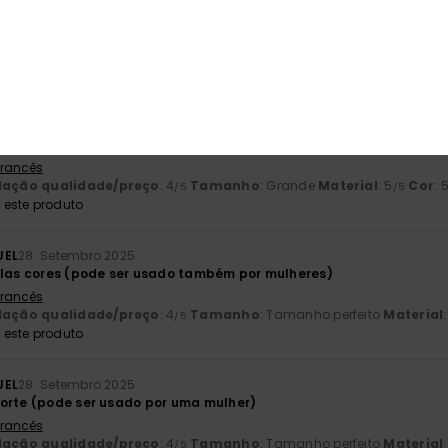
de lazer
 Francês
lação qualidade/preço
: 5
Tamanho
: Demasiado grande
Materia
/5
este produto
o 2025
ortável de usar e será uma excelente recordação
 Francês
lação qualidade/preço
: 4
Tamanho
: Grande
Material
: 5
Cor
: 
/5
/5
este produto
UEL
28. Setembro 2025
elas cores (pode ser usado também por mulheres)
 Francês
lação qualidade/preço
: 4
Tamanho
: Tamanho perfeito
Material
/5
este produto
UEL
28. Setembro 2025
orte (pode ser usado por uma mulher)
 Francês
lação qualidade/preço
: 4
Tamanho
: Tamanho perfeito
Material
/5