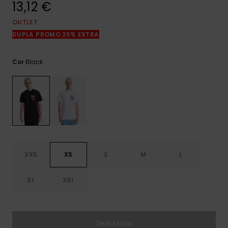
13,12 €
mais
frequentes e o
nosso
OUTLET
formulário de
DUPLA PROMO 25% EXTRA
contacto.
Consultar
Black
Cor
as FAQ
XXS
XS
S
M
L
XL
XXL
Sem stock