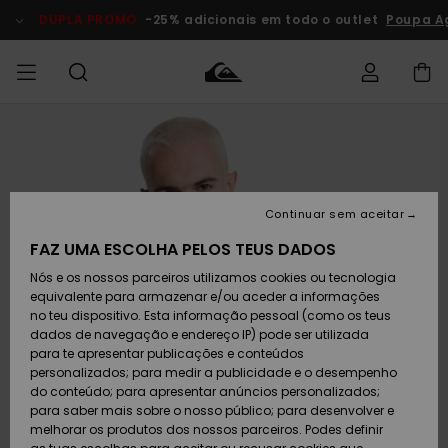
Avançar
para
DUPLA PROMO
-25% adicionais em todo o outlet
Poupa A
a
informação
do
produto
Acede à tua
HOMEM
Roupas
Roupas
Shop
Surf Shop
Artigos
Outlet
encomenda
Homem
Neve
Homem
Homem
MENINO
Envio
Acessórios
Acessórios
Artigos
Continuar sem aceitar
recém-
Surf Shop
Outlet
MULHER
chegados
Crianças
Artigos
Criança
FAZ UMA ESCOLHA PELOS TEUS DADOS
Devoluções
Neve
Nós e os nossos parceiros utilizamos cookies ou tecnologia
Calçado e
Calçado e
Criança
equivalente para armazenar e/ou aceder a informações
chinelos
chinelos
SURF
Pagamento
Highlights
Highlights
Outlet
no teu dispositivo. Esta informação pessoal (como os teus
Mulher
dados de navegação e endereço IP) pode ser utilizada
SNOW
Snow Shop
para te apresentar publicações e conteúdos
Cartão
Surfe/água
Surfe/água
Feminino
personalizados; para medir a publicidade e o desempenho
presente
Snow
Community
do conteúdo; para apresentar anúncios personalizados;
DUPLA
para saber mais sobre o nosso público; para desenvolver e
PROMO
melhorar os produtos dos nossos parceiros. Podes definir
Quiksilver
Snow
Neve
Highlights