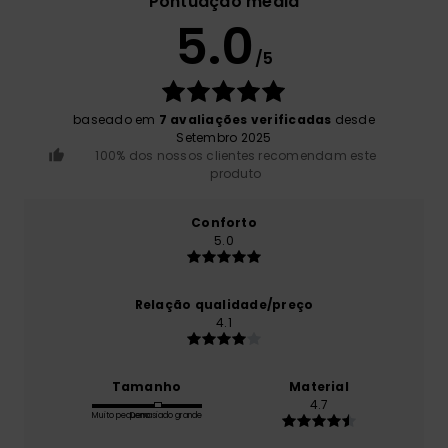
Pontuação média
5.0
/5
baseado em
7 avaliações verificadas
desde
Setembro 2025
100% dos nossos clientes recomendam este
produto
Conforto
5.0
Relação qualidade/preço
4.1
Tamanho
Material
4.7
Muito pequeno
Demasiado grande