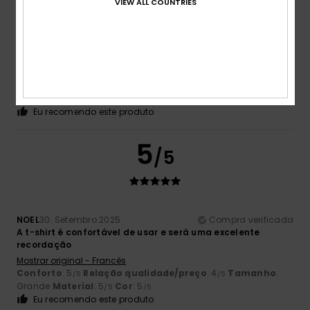
VIEW ALL COUNTRIES
Sylvie
21. Outubro 2025
Compra verificada
Bonita camisola de lazer
Mostrar original - Francês
Conforto
: 5
Relação qualidade/preço
: 5
Tamanho
:
/5
/5
Demasiado grande
Material
: 5
Cor
: 5
/5
/5
Eu recomendo este produto
5
/5
NOEL
30. Setembro 2025
Compra verificada
A t-shirt é confortável de usar e será uma excelente
recordação
Mostrar original - Francês
Conforto
: 5
Relação qualidade/preço
: 4
Tamanho
:
/5
/5
Grande
Material
: 5
Cor
: 5
/5
/5
Eu recomendo este produto