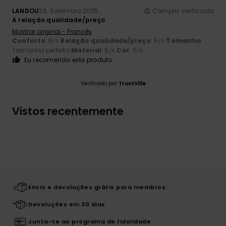
LANDOU
26. Setembro 2025
Compra verificada
A relação qualidade/preço
Mostrar original - Francês
Conforto
: 5
Relação qualidade/preço
: 5
Tamanho
:
/5
/5
Tamanho perfeito
Material
: 5
Cor
: 5
/5
/5
Eu recomendo este produto
Verificado por
TrustVille
Vistos recentemente
Envio e devoluções grátis para membros
Devoluções em 30 dias
Junta-te ao programa de fidelidade