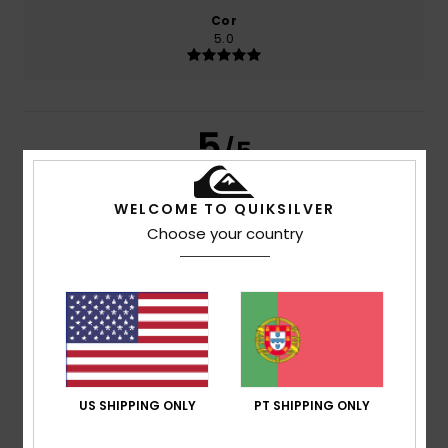
Cor
5.0
5
/5
WELCOME TO QUIKSILVER
Choose your country
Fred
27. Outubro 2025
Compra verificada
Um bom produto e a importância de apoiar os comércios
das cidades e aldeias
Mostrar original - Francês
Conforto
: 5
Relação qualidade/preço
: 4
Tamanho
:
/5
/5
Tamanho perfeito
Material
: 5
Cor
: 5
/5
/5
Eu recomendo este produto
5
US SHIPPING ONLY
PT SHIPPING ONLY
/5