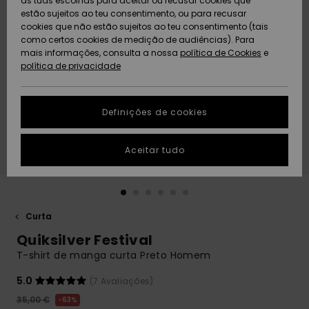
as tuas escolhas para aceitar ou recusar cookies que
Freedom
estão sujeitos ao teu consentimento, ou para recusar
cookies que não estão sujeitos ao teu consentimento (tais
AJUDA
Protecção de
como certos cookies de medição de audiências). Para
Artigos
Artigos
Community
dados
mais informações, consulta a nossa
recém-
recém-
política de Cookies
e
chegados
chegados
política de privacidade
SUSTAINABILITY
Guia de
tamanhos
LOCALIZADOR
Definições de cookies
Coleções
Highlights
DE LOJAS
Inicia uma
Aceitar tudo
CARTÃO
conversa para
PRESENTE
obteres a
resposta mais
rápida à tua
LISTA DE
pergunta.
DESEJO
Curta
Iniciar uma
Quiksilver Festival
conversa
T-shirt de manga curta Preto Homem
Encontra
respostas
5.0
(7 Avaliações)
para as
35,00 €
63%
perguntas