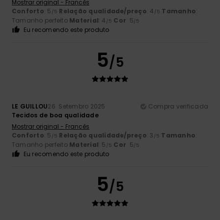
Mostrar original - Francês
Conforto
: 5
Relação qualidade/preço
: 4
Tamanho
:
/5
/5
Tamanho perfeito
Material
: 4
Cor
: 5
/5
/5
Eu recomendo este produto
5
/5
LE GUILLOU
26. Setembro 2025
Compra verificada
Tecidos de boa qualidade
Mostrar original - Francês
Conforto
: 5
Relação qualidade/preço
: 3
Tamanho
:
/5
/5
Tamanho perfeito
Material
: 5
Cor
: 5
/5
/5
Eu recomendo este produto
5
/5