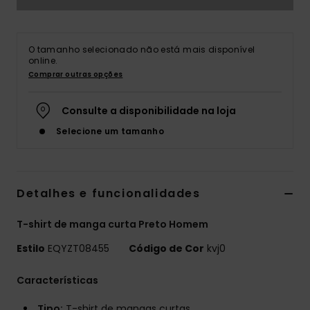
O tamanho selecionado não está mais disponível
online.
Comprar outras opções
Consulte a disponibilidade na loja
Selecione um tamanho
Detalhes e funcionalidades
T-shirt de manga curta Preto Homem
Estilo
EQYZT08455
Código de Cor
kvj0
Características
Tipo:
T-shirt de mangas curtas