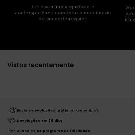
Um visual mais ajustado e
War
contemporâneo com toda a mobilidade
aqu
de um corte regular.
irá 
Vistos recentemente
Envio e devoluções grátis para membros
Devoluções em 30 dias
Junta-te ao programa de fidelidade