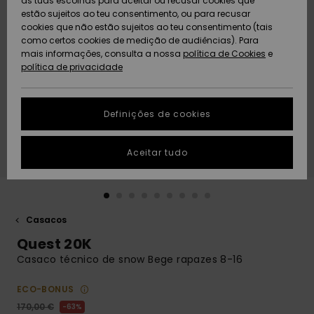
as tuas escolhas para aceitar ou recusar cookies que
Freedom
estão sujeitos ao teu consentimento, ou para recusar
cookies que não estão sujeitos ao teu consentimento (tais
AJUDA
Protecção de
como certos cookies de medição de audiências). Para
Artigos
Artigos
Community
dados
mais informações, consulta a nossa
recém-
recém-
política de Cookies
e
chegados
chegados
política de privacidade
SUSTAINABILITY
Guia de
tamanhos
LOCALIZADOR
Definições de cookies
Coleções
Highlights
DE LOJAS
Inicia uma
Aceitar tudo
CARTÃO
conversa para
PRESENTE
obteres a
resposta mais
rápida à tua
LISTA DE
pergunta.
DESEJO
Casacos
Iniciar uma
Quest 20K
conversa
Casaco técnico de snow Bege rapazes 8-16
Encontra
respostas
ECO-BONUS
para as
perguntas
170,00 €
63%