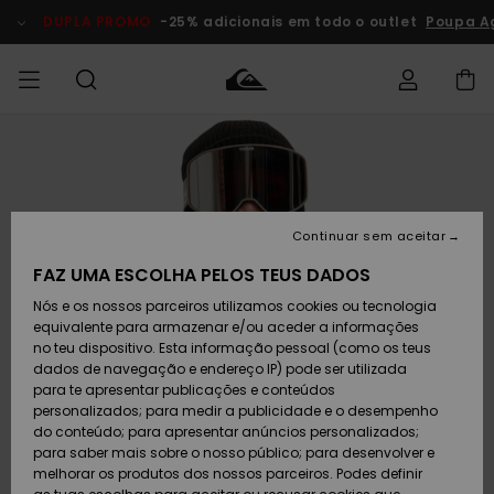
Avançar
para
DUPLA PROMO
-25% adicionais em todo o outlet
Poupa Ag
a
informação
do
produto
Acede à tua
HOMEM
Roupas
Roupas
Shop
Surf Shop
Artigos
Outlet
encomenda
Homem
Neve
Homem
Homem
MENINO
Envio
Acessórios
Acessórios
Artigos
Continuar sem aceitar
recém-
Surf Shop
Outlet
MULHER
chegados
Crianças
Artigos
Criança
FAZ UMA ESCOLHA PELOS TEUS DADOS
Devoluções
Neve
Nós e os nossos parceiros utilizamos cookies ou tecnologia
Calçado e
Calçado e
Criança
equivalente para armazenar e/ou aceder a informações
chinelos
chinelos
SURF
Pagamento
Highlights
Highlights
Outlet
no teu dispositivo. Esta informação pessoal (como os teus
Mulher
dados de navegação e endereço IP) pode ser utilizada
SNOW
Snow Shop
para te apresentar publicações e conteúdos
Cartão
Surfe/água
Surfe/água
Feminino
personalizados; para medir a publicidade e o desempenho
presente
Snow
Community
do conteúdo; para apresentar anúncios personalizados;
DUPLA
para saber mais sobre o nosso público; para desenvolver e
PROMO
melhorar os produtos dos nossos parceiros. Podes definir
Quiksilver
Snow
Neve
Highlights