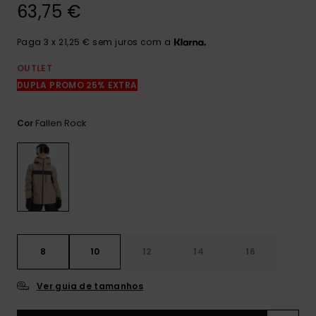
mais
63,75 €
frequentes e o
nosso
Paga 3 x 21,25 € sem juros com a
formulário de
contacto.
OUTLET
Consultar
DUPLA PROMO 25% EXTRA
as FAQ
Fallen Rock
Cor
8
10
12
14
16
Ver guia de tamanhos