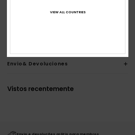
Corte:
Normal
Gola:
Redonda
VIEW ALL COUNTRIES
Etiqueta da marca:
Serigrafia suave ao toque
Etiqueta tecida Quiksilver na costura lateral
Composição
100% algodão orgânico
Envio& Devoluciones
Vistos recentemente
Envio e devoluções grátis para membros