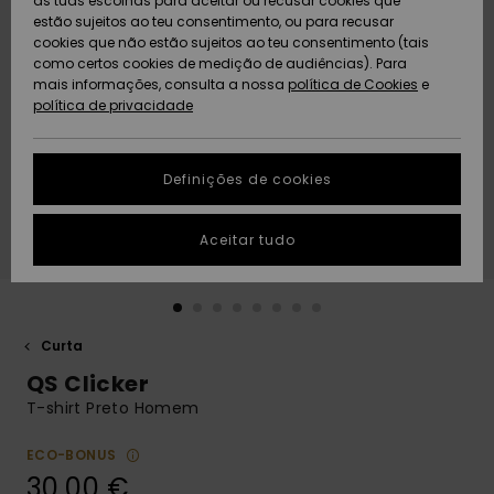
as tuas escolhas para aceitar ou recusar cookies que
Freedom
estão sujeitos ao teu consentimento, ou para recusar
cookies que não estão sujeitos ao teu consentimento (tais
AJUDA
Protecção de
como certos cookies de medição de audiências). Para
Artigos
Artigos
Community
dados
mais informações, consulta a nossa
recém-
recém-
política de Cookies
e
chegados
chegados
política de privacidade
SUSTAINABILITY
Guia de
tamanhos
LOCALIZADOR
Definições de cookies
Coleções
Highlights
DE LOJAS
Inicia uma
Aceitar tudo
CARTÃO
conversa para
PRESENTE
obteres a
resposta mais
rápida à tua
LISTA DE
pergunta.
DESEJO
Curta
Iniciar uma
QS Clicker
conversa
T-shirt Preto Homem
Encontra
respostas
ECO-BONUS
para as
30,00 €
perguntas