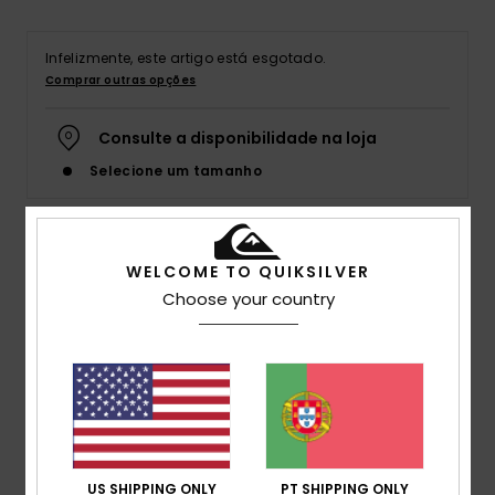
Infelizmente, este artigo está esgotado.
Comprar outras opções
Consulte a disponibilidade na loja
Selecione um tamanho
Detalhes e funcionalidades
WELCOME TO QUIKSILVER
Choose your country
T-shirt Preto Homem
Estilo
AQYZT09602
Código de Cor
kvj0
Características
Coleção:
Coleção DNA
Tecido:
Algodão orgânico OE [220 g/m2]
US SHIPPING ONLY
PT SHIPPING ONLY