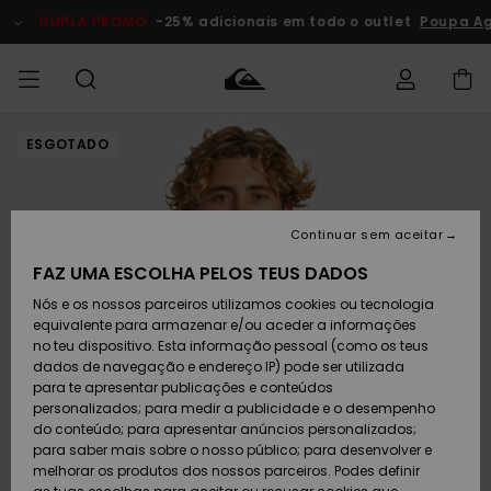
Avançar
para
DUPLA PROMO
-25% adicionais em todo o outlet
Poupa Ag
a
informação
do
produto
ESGOTADO
Acede à tua
HOMEM
Roupas
Roupas
Shop
Surf Shop
Artigos
Outlet
encomenda
Homem
Neve
Homem
Homem
MENINO
Envio
Acessórios
Acessórios
Artigos
Continuar sem aceitar
recém-
Surf Shop
Outlet
MULHER
chegados
Crianças
Artigos
Criança
FAZ UMA ESCOLHA PELOS TEUS DADOS
Devoluções
Neve
Nós e os nossos parceiros utilizamos cookies ou tecnologia
Calçado e
Calçado e
Criança
equivalente para armazenar e/ou aceder a informações
chinelos
chinelos
SURF
Pagamento
Highlights
Highlights
Outlet
no teu dispositivo. Esta informação pessoal (como os teus
Mulher
dados de navegação e endereço IP) pode ser utilizada
SNOW
Snow Shop
para te apresentar publicações e conteúdos
Cartão
Surfe/água
Surfe/água
Feminino
personalizados; para medir a publicidade e o desempenho
presente
Snow
Community
do conteúdo; para apresentar anúncios personalizados;
DUPLA
para saber mais sobre o nosso público; para desenvolver e
PROMO
melhorar os produtos dos nossos parceiros. Podes definir
Quiksilver
Snow
Neve
Highlights