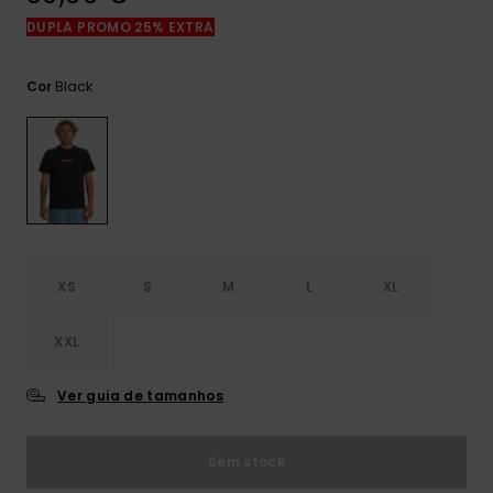
mais
DUPLA PROMO 25% EXTRA
frequentes e o
nosso
formulário de
Black
Cor
contacto.
Consultar
as FAQ
XS
S
M
L
XL
XXL
Ver guia de tamanhos
Sem stock