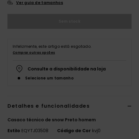
Ver guia de tamanhos
Sem stock
Infelizmente, este artigo está esgotado.
Comprar outras opções
Consulte a disponibilidade na loja
Selecione um tamanho
Detalhes e funcionalidades
Casaco técnico de snow Preto homem
Estilo
EQYTJ03508
Código de Cor
kvj0