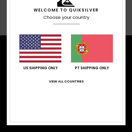
WELCOME TO QUIKSILVER
Choose your country
Envio& Devoluciones
CARACTERÍSTICAS
TÉCNICAS
US SHIPPING ONLY
PT SHIPPING ONLY
Mantém-te quente. Protege-te da água. Mantém-
te confortável. Com neve pela cintura, a testar as
VIEW ALL COUNTRIES
pistas que acabaram de ser preparadas, ou em
pleno freestyle, temos roupa de exterior que
proporciona o aquecimento, resistência à água, o
ajuste e desempenho que procuras.
CORTE