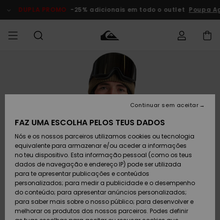
Avançar
para
DUPLA PROMO
-25% adicionais em todo o outlet
Poupa A
a
informação
do
produto
Acede à tua
HOMEM
Roupas
Roupas
Shop
Surf Shop
Artigos
Outlet
encomenda
Homem
Neve
Homem
Homem
MENINO
Envio
Acessórios
Acessórios
Artigos
Continuar sem aceitar
recém-
Surf Shop
Outlet
MULHER
chegados
Crianças
Artigos
Criança
FAZ UMA ESCOLHA PELOS TEUS DADOS
Devoluções
Neve
Nós e os nossos parceiros utilizamos cookies ou tecnologia
Calçado e
Calçado e
Criança
equivalente para armazenar e/ou aceder a informações
chinelos
chinelos
SURF
Pagamento
Highlights
Highlights
Outlet
no teu dispositivo. Esta informação pessoal (como os teus
Mulher
dados de navegação e endereço IP) pode ser utilizada
SNOW
Snow Shop
para te apresentar publicações e conteúdos
Cartão
Surfe/água
Surfe/água
Feminino
personalizados; para medir a publicidade e o desempenho
presente
Snow
Community
do conteúdo; para apresentar anúncios personalizados;
DUPLA
para saber mais sobre o nosso público; para desenvolver e
PROMO
melhorar os produtos dos nossos parceiros. Podes definir
Quiksilver
Snow
Neve
Highlights