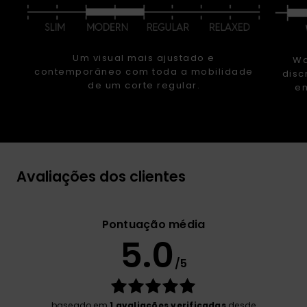
Um visual mais ajustado e
Wa
contemporâneo com toda a mobilidade
disc
de um corte regular.
em
Avaliações dos clientes
Pontuação média
5.0
/5
baseado em
1 avaliações verificadas
desde