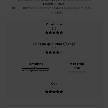
Fevereiro 2026
100% dos nossos clientes recomendam este
produto
Conforto
5.0
Relação qualidade/preço
4.0
Tamanho
Material
NaN
Muito pequeno
Demasiado grande
Cor
5.0