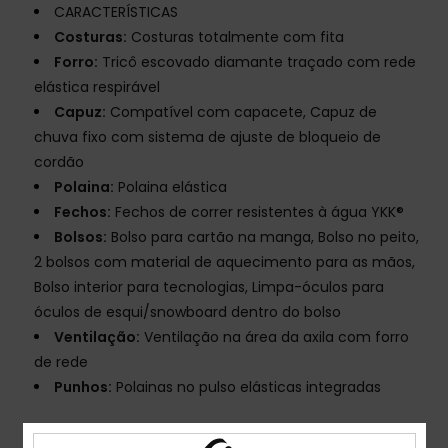
CARACTERÍSTICAS
Costuras:
Costuras totalmente com fita
Forro:
Tricô escovado diamante traçado com rede
elástica respirável
Capuz:
Compatível com capacete, Capuz de
chuva fixo com sistema de ajuste de bloqueio de
cordão
Polaina:
Polaina elástica
Fechos:
Fechos de correr resistentes à água YKK®
Bolsos:
Bolso para cartão na manga, Bolso no peito,
2 bolsos com material de aquecimento para as mãos,
Bolso interior para tecnologias, Limpa-óculos para
óculos de esqui/snowboard dentro do bolso
Ventilação:
Ventilação na área da axila com forro
de rede
Punhos:
Polainas no pulso elásticas integradas
Composição
[Tecido principal] 100% poliéster reciclado