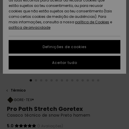
as tuas escolhas para aceitar ou recusar cookies que
Freedom
estão sujeitos ao teu consentimento, ou para recusar
cookies que não estão sujeitos ao teu consentimento (tais
AJUDA
Protecção de
como certos cookies de medição de audiências). Para
Artigos
Artigos
Community
dados
mais informações, consulta a nossa
recém-
recém-
política de Cookies
e
chegados
chegados
política de privacidade
SUSTAINABILITY
Guia de
tamanhos
LOCALIZADOR
Definições de cookies
Coleções
Highlights
DE LOJAS
Inicia uma
Aceitar tudo
CARTÃO
conversa para
PRESENTE
obteres a
resposta mais
rápida à tua
LISTA DE
pergunta.
DESEJO
Térmico
Iniciar uma
conversa
GORE-TEX®
Pro Path Stretch Goretex
Encontra
Casaco técnico de snow Preto homem
respostas
para as
5.0
(1 Avaliações)
perguntas