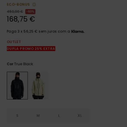
mais
ECO-BONUS
frequentes e o
450,00 €
63%
nosso
168,75 €
formulário de
contacto.
Paga 3 x 56,25 € sem juros com a
Consultar
as FAQ
OUTLET
DUPLA PROMO 25% EXTRA
True Black
Cor
S
M
L
XL