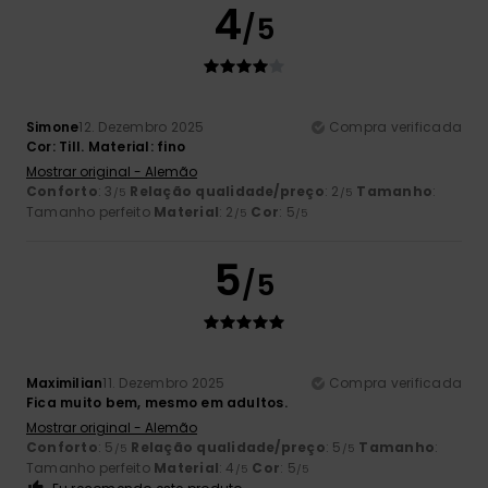
4
/5
Simone
12. Dezembro 2025
Compra verificada
Cor: Till. Material: fino
Mostrar original - Alemão
Conforto
: 3
Relação qualidade/preço
: 2
Tamanho
:
/5
/5
Tamanho perfeito
Material
: 2
Cor
: 5
/5
/5
5
/5
Maximilian
11. Dezembro 2025
Compra verificada
Fica muito bem, mesmo em adultos.
Mostrar original - Alemão
Conforto
: 5
Relação qualidade/preço
: 5
Tamanho
:
/5
/5
Tamanho perfeito
Material
: 4
Cor
: 5
/5
/5