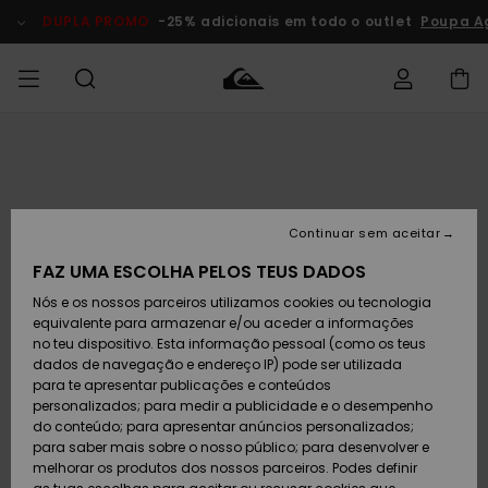
Avançar
para
DUPLA PROMO
-25% adicionais em todo o outlet
Poupa A
a
informação
do
produto
Acede à tua
HOMEM
Roupas
Roupas
Shop
Surf Shop
Artigos
Outlet
encomenda
Homem
Neve
Homem
Homem
MENINO
Envio
Acessórios
Acessórios
Artigos
Continuar sem aceitar
recém-
Surf Shop
Outlet
MULHER
chegados
Crianças
Artigos
Criança
FAZ UMA ESCOLHA PELOS TEUS DADOS
Devoluções
Neve
Nós e os nossos parceiros utilizamos cookies ou tecnologia
Calçado e
Calçado e
Criança
equivalente para armazenar e/ou aceder a informações
chinelos
chinelos
SURF
Pagamento
Highlights
Highlights
Outlet
no teu dispositivo. Esta informação pessoal (como os teus
Mulher
dados de navegação e endereço IP) pode ser utilizada
SNOW
Snow Shop
para te apresentar publicações e conteúdos
Cartão
Surfe/água
Surfe/água
Feminino
personalizados; para medir a publicidade e o desempenho
presente
Snow
Community
do conteúdo; para apresentar anúncios personalizados;
DUPLA
para saber mais sobre o nosso público; para desenvolver e
PROMO
melhorar os produtos dos nossos parceiros. Podes definir
Quiksilver
Snow
Neve
Highlights