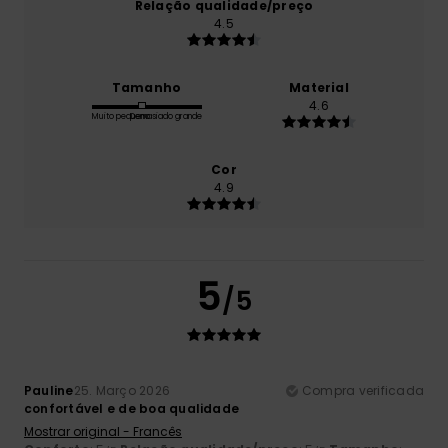
Relação qualidade/preço
4.5
Tamanho
Material
4.6
Muito pequeno
Demasiado grande
Cor
4.9
5
/5
Pauline
25. Março 2026
Compra verificada
confortável e de boa qualidade
Mostrar original - Francês