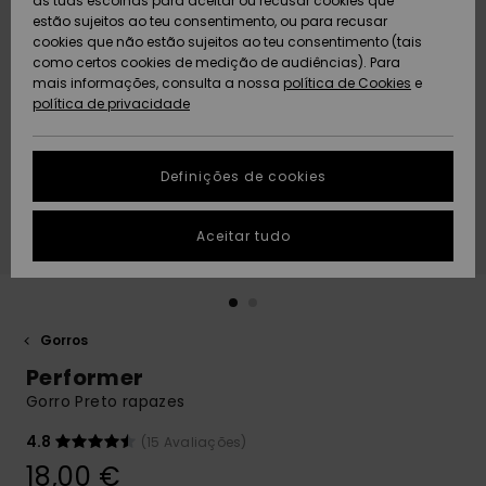
as tuas escolhas para aceitar ou recusar cookies que
Freedom
estão sujeitos ao teu consentimento, ou para recusar
cookies que não estão sujeitos ao teu consentimento (tais
AJUDA
Protecção de
como certos cookies de medição de audiências). Para
Artigos
Artigos
Community
dados
mais informações, consulta a nossa
recém-
recém-
política de Cookies
e
chegados
chegados
política de privacidade
SUSTAINABILITY
Guia de
tamanhos
LOCALIZADOR
Definições de cookies
Coleções
Highlights
DE LOJAS
Inicia uma
Aceitar tudo
CARTÃO
conversa para
PRESENTE
obteres a
resposta mais
rápida à tua
LISTA DE
pergunta.
DESEJO
Gorros
Iniciar uma
Performer
conversa
Gorro Preto rapazes
Encontra
respostas
4.8
(15 Avaliações)
para as
18,00 €
perguntas