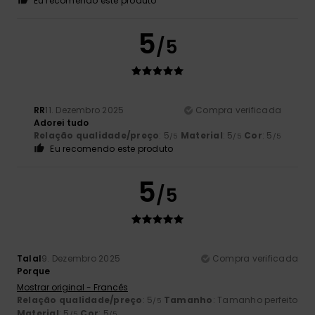
Eu recomendo este produto
5
/5
RR
11. Dezembro 2025
Compra verificada
Adorei tudo
Relação qualidade/preço
: 5
Material
: 5
Cor
: 5
/5
/5
/5
Eu recomendo este produto
5
/5
Talal
9. Dezembro 2025
Compra verificada
Porque
Mostrar original - Francês
Relação qualidade/preço
: 5
Tamanho
: Tamanho perfeito
/5
Material
: 5
Cor
: 5
/5
/5