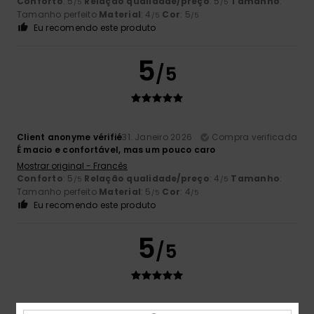
Conforto
: 5
Relação qualidade/preço
: 5
Tamanho
:
/5
/5
Tamanho perfeito
Material
: 4
Cor
: 5
/5
/5
Eu recomendo este produto
5
/5
Client anonyme vérifié
31. Janeiro 2026
Compra verificada
É macio e confortável, mas um pouco caro
Mostrar original - Francês
Conforto
: 5
Relação qualidade/preço
: 4
Tamanho
:
/5
/5
Tamanho perfeito
Material
: 5
Cor
: 4
/5
/5
Eu recomendo este produto
5
/5