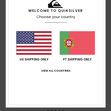
Client anonyme vérifié
27. Janeiro 2026
Compra verificada
Excelente
Mostrar original - Francês
WELCOME TO QUIKSILVER
Conforto
: 5
Relação qualidade/preço
: 5
Tamanho
:
/5
/5
Choose your country
Tamanho perfeito
Material
: 5
Cor
: 5
/5
/5
Eu recomendo este produto
5
/5
US SHIPPING ONLY
PT SHIPPING ONLY
Client anonyme vérifié
24. Janeiro 2026
Compra verificada
Bem quentinho
VIEW ALL COUNTRIES
Mostrar original - Castelhano
Conforto
: 5
Relação qualidade/preço
: 5
Material
: 5
/5
/5
/5
Cor
: 5
/5
Eu recomendo este produto
5
/5