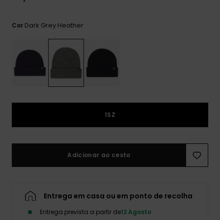
mais
frequentes e o
nosso
Dark Grey Heather
Cor
formulário de
contacto.
Consultar
as FAQ
1SZ
Adicionar ao cesto
Entrega em casa ou em ponto de recolha
Entrega prevista a partir de
12 Agosto