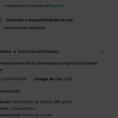
Entrega prevista a partir de
8 Agosto
Consulte a disponibilidade na loja
Selecione um tamanho
alhes e funcionalidades
ecamisa com fecho de manga comprida Castanho
er
o
EQWWT03148
Código de Cor
csd0
terísticas
ecido:
Bombazina de bolhas, 285 g/m2
orte:
Sobrecamisa
echo/Gola:
Fecho de correr