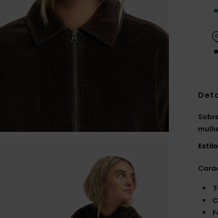
Det
Sobr
mulh
Estil
Carac
T
C
F