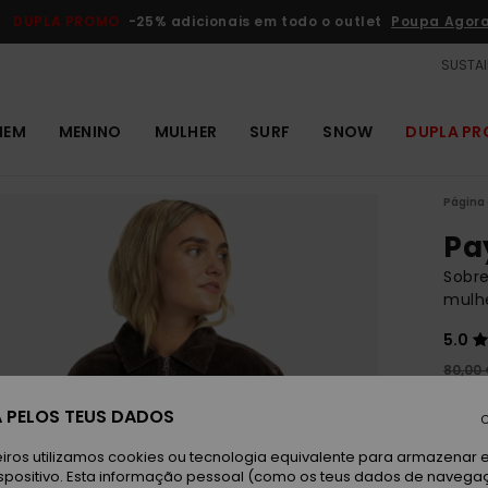
DUPLA PROMO
-25% adicionais em todo o outlet
Poupa Agor
SUSTAI
MEM
MENINO
MULHER
SURF
SNOW
DUPLA P
Página 
Pa
Sobr
mulh
5.0
80,00
42,
 PELOS TEUS DADOS
C
Paga 
iros utilizamos cookies ou tecnologia equivalente para armazenar 
spositivo. Esta informação pessoal (como os teus dados de navega
OUTL