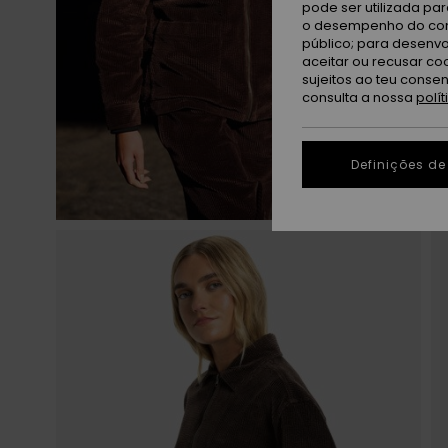
pode ser utilizada pa
o desempenho do cont
público; para desenvo
aceitar ou recusar co
sujeitos ao teu conse
consulta a nossa
polí
Definições de