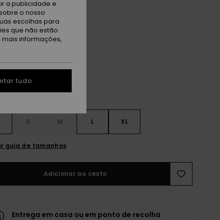
r a publicidade e
 PROMO 25% EXTRA
sobre o nosso
tuas escolhas para
kies que não estão
hocolate Brown
a mais informações,
itar tudo
S
S
M
L
XL
r guia de tamanhos
Adicionar ao cesto
Entrega em casa ou em ponto de recolha