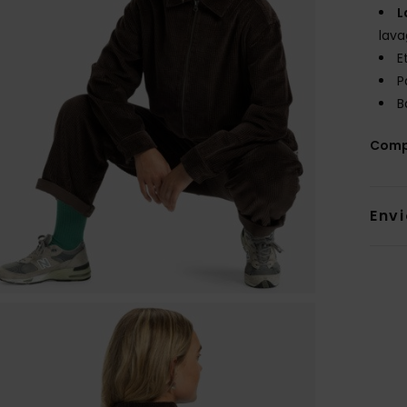
L
lav
E
P
B
Comp
Env