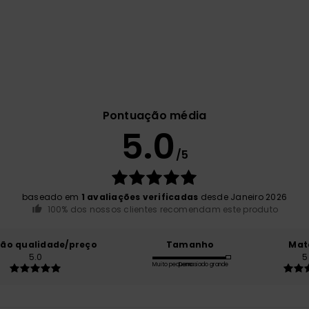
Pontuação média
5.0
/5
baseado em
1 avaliações verificadas
desde Janeiro 2026
100% dos nossos clientes recomendam este produto
ção qualidade/preço
Tamanho
Mat
5.0
5
Muito pequeno
Demasiado grande