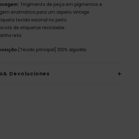
avagem:
Tingimento de peça em pigmentos e
agem enzimática para um aspeto vintage
tiqueta tecida sazonal no peito
acote de etiquetas recicladas
ainha reta
osição
[Tecido principal] 100% algodão
io& Devoluciones