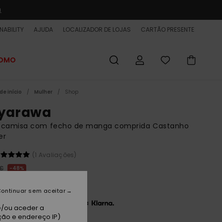
a
NABILITY
AJUDA
LOCALIZADOR DE LOJAS
CARTÃO PRESENTE
ROMO
de início
Mulher
Shop
yarawa
ecamisa com fecho de manga comprida Castanho
er
(1 Avaliações)
 €
48%
00 €
ontinuar sem aceitar
3 x 14,00 € sem juros com a
e/ou aceder a
ção e endereço IP)
ET