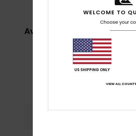
WELCOME TO QU
Choose your co
Avaliações dos clientes
US SHIPPING ONLY
VIEW ALL COUNTR
Conforto
Rela
5.0