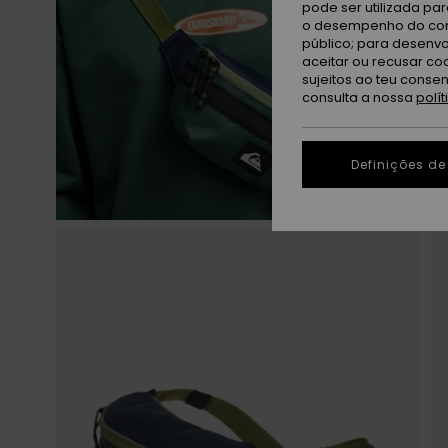
pode ser utilizada pa
o desempenho do cont
público; para desenvo
aceitar ou recusar co
sujeitos ao teu conse
consulta a nossa
polí
Definições de