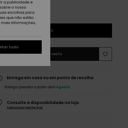
r a publicidade e
sobre o nosso
tuas escolhas para
kies que não estão
a mais informações,
1SZ
itar tudo
Adicionar ao cesto
Entrega em casa ou em ponto de recolha
Entrega prevista a partir de
10 Agosto
Consulte a disponibilidade na loja
Selecionar minha loja