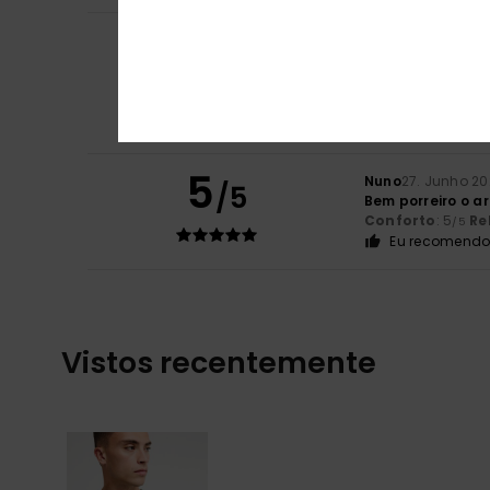
Matteo
14. Julho 
5
/5
Muito resistente
Mostrar original - 
Conforto
: 5
Re
/5
Eu recomendo 
5
Nuno
27. Junho 2
/5
Bem porreiro o ar
Conforto
: 5
Re
/5
Eu recomendo 
Vistos recentemente