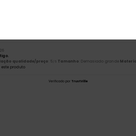
2026
Italiano
lação qualidade/preço
: 5
Tamanho
: Tamanho perfeito
Material
/5
este produto
026
tigo.
lação qualidade/preço
: 5
Tamanho
: Demasiado grande
Materia
/5
este produto
Verificado por
TrustVille