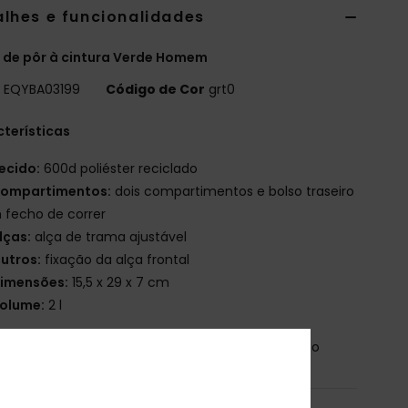
alhes e funcionalidades
 de pôr à cintura Verde Homem
o
EQYBA03199
Código de Cor
grt0
terísticas
ecido:
600d poliéster reciclado
ompartimentos:
dois compartimentos e bolso traseiro
 fecho de correr
lças:
alça de trama ajustável
utros:
fixação da alça frontal
imensões:
15,5 x 29 x 7 cm
olume:
2 l
osição
[Tecido principal] 100% poliéster reciclado