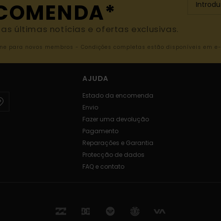
NCOMENDA*
s últimas notícias e ofertas exclusivas.
nline para novos membros - Condições completas estão disponíveis em e
AJUDA
Estado da encomenda
Envio
Fazer uma devolução
Pagamento
Reparações e Garantia
Protecção de dados
FAQ e contato