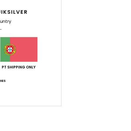
Env
IKSILVER
untry
Pontuação média
5.0
PT SHIPPING ONLY
/5
IES
baseado em
2 avaliações verificadas
desde Junho 2026
100% dos nossos clientes recomendam este produto
ção qualidade/preço
Tamanho
Mat
5.0
5
Muito pequeno
Demasiado grande