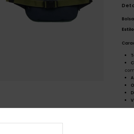
Det
Bolsa
Estil
Carac
T
C
com
A
O
D
V
Comp