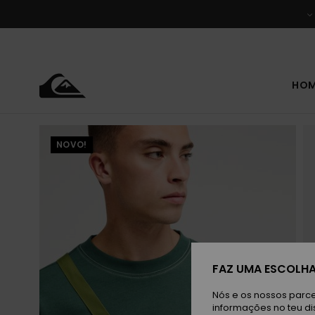
Avançar
para
a
informação
do
produto
HO
NOVO!
FAZ UMA ESCOLHA
Nós e os nossos parce
informações no teu di