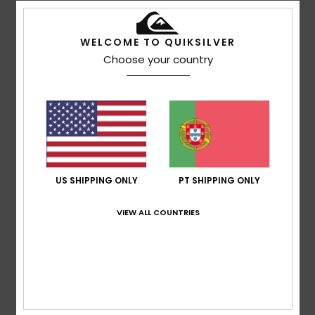
Pequeno
Material
: 4
Cor
: 3
/5
/5
5
WELCOME TO QUIKSILVER
/5
Choose your country
EVAN
13. Maio 2026
Compra verificada
Cor rara e original.
Mostrar original - Francês
Conforto
: 5
Relação qualidade/preço
: 4
Tamanho
:
/5
/5
Tamanho perfeito
Material
: 4
Cor
: 5
/5
/5
US SHIPPING ONLY
PT SHIPPING ONLY
Eu recomendo este produto
VIEW ALL COUNTRIES
5
/5
Roman
7. Maio 2026
Compra verificada
Quase perfeito