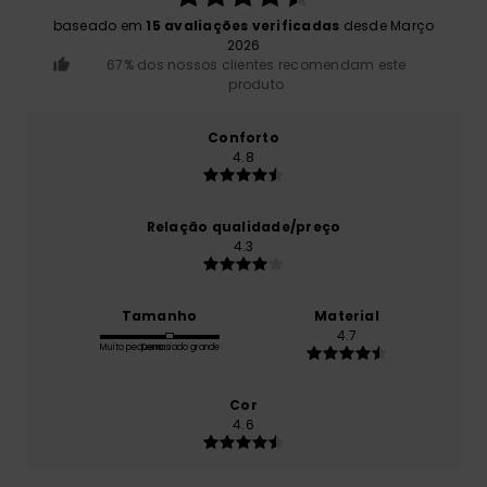
baseado em
15 avaliações verificadas
desde Março
2026
67% dos nossos clientes recomendam este
produto
Conforto
4.8
Relação qualidade/preço
4.3
Tamanho
Material
4.7
Muito pequeno
Demasiado grande
Cor
4.6