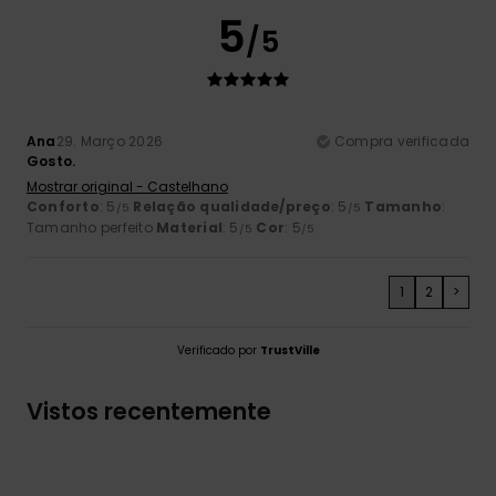
5
/5
Ana
29. Março 2026
Compra verificada
Gosto.
Mostrar original - Castelhano
Conforto
: 5
Relação qualidade/preço
: 5
Tamanho
:
/5
/5
Tamanho perfeito
Material
: 5
Cor
: 5
/5
/5
1
2
>
Verificado por
TrustVille
Vistos recentemente