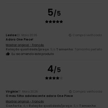
5
/5
Leslae
23. Maio 2026
Compra verificada
Adoro One Piece!
Mostrar original - Francês
Relação qualidade/preço
: 5
Tamanho
: Tamanho perfeito
/5
Eu recomendo este produto
4
/5
Virginie
17. Maio 2026
Compra verificada
O meu filho adolescente adora One Piece
Mostrar original - Francês
Conforto
: 4
Relação qualidade/preço
: 3
Tamanho
:
/5
/5