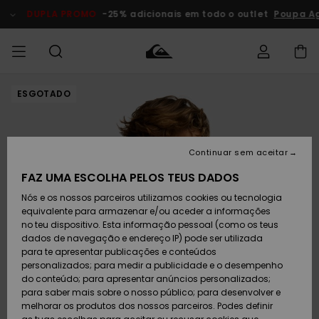
Avançar
para
DUPLA PROMO
-25% adicionais em todo o outlet
Poupa A
a
informação
do
produto
ESGOTADO
Acede à tua
HOMEM
Roupas
Roupas
Shop
Surf Shop
Artigos
Outlet
encomenda
Homem
Neve
Homem
Homem
MENINO
Envio
Acessórios
Acessórios
Artigos
Continuar sem aceitar
recém-
Surf Shop
Outlet
MULHER
chegados
Crianças
Artigos
Criança
FAZ UMA ESCOLHA PELOS TEUS DADOS
Devoluções
Neve
Nós e os nossos parceiros utilizamos cookies ou tecnologia
Calçado e
Calçado e
Criança
equivalente para armazenar e/ou aceder a informações
chinelos
chinelos
SURF
Pagamento
Highlights
Highlights
Outlet
no teu dispositivo. Esta informação pessoal (como os teus
Mulher
dados de navegação e endereço IP) pode ser utilizada
SNOW
Snow Shop
para te apresentar publicações e conteúdos
Cartão
Surfe/água
Surfe/água
Feminino
personalizados; para medir a publicidade e o desempenho
presente
Snow
Community
do conteúdo; para apresentar anúncios personalizados;
DUPLA
para saber mais sobre o nosso público; para desenvolver e
PROMO
melhorar os produtos dos nossos parceiros. Podes definir
Quiksilver
Snow
Neve
Highlights