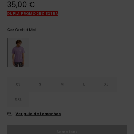
mais
35,00 €
frequentes e o
nosso
DUPLA PROMO 25% EXTRA
formulário de
contacto.
Orchid Mist
Cor
Consultar
as FAQ
XS
S
M
L
XL
XXL
Ver guia de tamanhos
Sem stock