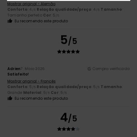
Mostrar original - Alemão
Conforto
: 4
Relação qualidade/preço
: 4
Tamanho
:
/5
/5
Tamanho perfeito
Cor
: 5
/5
Eu recomendo este produto
5
/5
Adrien
7. Maio 2026
Compra verificada
Satisfeito!
Mostrar original - Francês
Conforto
: 5
Relação qualidade/preço
: 5
Tamanho
:
/5
/5
Grande
Material
: 5
Cor
: 5
/5
/5
Eu recomendo este produto
4
/5