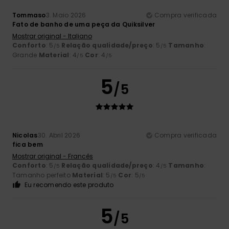
Tommaso
3. Maio 2026
Compra verificada
Fato de banho de uma peça da Quiksilver
Mostrar original - Italiano
Conforto
: 5
Relação qualidade/preço
: 5
Tamanho
:
/5
/5
Grande
Material
: 4
Cor
: 4
/5
/5
5
/5
Nicolas
30. Abril 2026
Compra verificada
fica bem
Mostrar original - Francês
Conforto
: 5
Relação qualidade/preço
: 4
Tamanho
:
/5
/5
Tamanho perfeito
Material
: 5
Cor
: 5
/5
/5
Eu recomendo este produto
5
/5