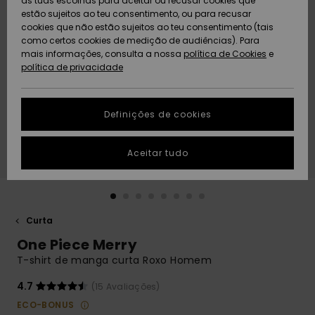
as tuas escolhas para aceitar ou recusar cookies que
Freedom
estão sujeitos ao teu consentimento, ou para recusar
cookies que não estão sujeitos ao teu consentimento (tais
AJUDA
Protecção de
como certos cookies de medição de audiências). Para
Artigos
Artigos
Community
dados
mais informações, consulta a nossa
recém-
recém-
política de Cookies
e
chegados
chegados
política de privacidade
SUSTAINABILITY
Guia de
tamanhos
LOCALIZADOR
Definições de cookies
Coleções
Highlights
DE LOJAS
Inicia uma
Aceitar tudo
CARTÃO
conversa para
PRESENTE
obteres a
resposta mais
rápida à tua
LISTA DE
pergunta.
DESEJO
Curta
Iniciar uma
One Piece Merry
conversa
T-shirt de manga curta Roxo Homem
Encontra
respostas
4.7
(15 Avaliações)
para as
ECO-BONUS
perguntas