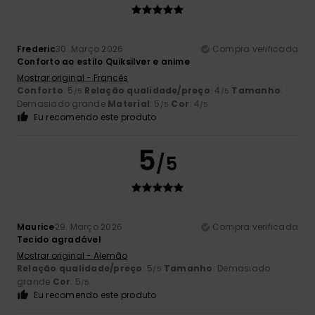
Frederic
30. Março 2026
Compra verificada
Conforto ao estilo Quiksilver e anime
Mostrar original - Francês
Conforto
: 5
Relação qualidade/preço
: 4
Tamanho
:
/5
/5
Demasiado grande
Material
: 5
Cor
: 4
/5
/5
Eu recomendo este produto
5
/5
Maurice
29. Março 2026
Compra verificada
Tecido agradável
Mostrar original - Alemão
Relação qualidade/preço
: 5
Tamanho
: Demasiado
/5
grande
Cor
: 5
/5
Eu recomendo este produto