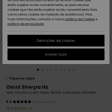
as tuas escolhas para aceitar ou recusar cookies que
Freedom
estão sujeitos ao teu consentimento, ou para recusar
cookies que não estão sujeitos ao teu consentimento (tais
AJUDA
Protecção de
como certos cookies de medição de audiências). Para
Artigos
Artigos
Community
dados
mais informações, consulta a nossa
recém-
recém-
política de Cookies
e
chegados
chegados
política de privacidade
SUSTAINABILITY
Guia de
tamanhos
LOCALIZADOR
Definições de cookies
Coleções
Highlights
DE LOJAS
Inicia uma
Aceitar tudo
CARTÃO
conversa para
PRESENTE
obteres a
resposta mais
rápida à tua
LISTA DE
pergunta.
DESEJO
Peças de roupa
Iniciar uma
Omni Sherpa Hz
conversa
Velo técnico com meio fecho Castanho homem
Encontra
respostas
5.0
(6 Avaliações)
para as
ECO-BONUS
perguntas