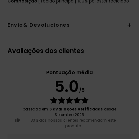
Composição
[Tecido principal] 100% poliéster reciclado
Envio& Devoluciones
Avaliações dos clientes
Pontuação média
5.0
/5
baseado em
6 avaliações verificadas
desde
Setembro 2025
83% dos nossos clientes recomendam este
produto