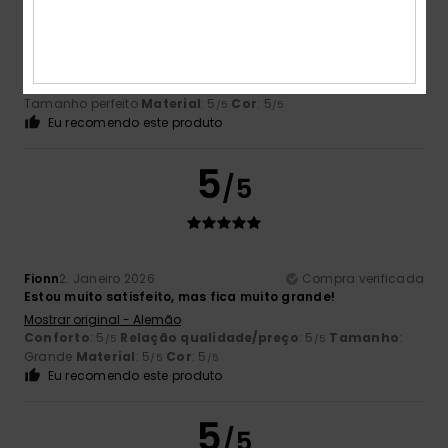
Borja
16. Janeiro 2026
Compra verificada
Porque me parece um produto muito bom
Mostrar original - Castelhano
Conforto
: 5
Relação qualidade/preço
: 4
Tamanho
:
/5
/5
Tamanho perfeito
Material
: 5
Cor
: 5
/5
/5
Eu recomendo este produto
5
/5
Fionn
2. Janeiro 2026
Compra verificada
Estou muito satisfeito, mas fica muito grande!
Mostrar original - Alemão
Conforto
: 5
Relação qualidade/preço
: 5
Tamanho
:
/5
/5
Grande
Material
: 5
Cor
: 5
/5
/5
Eu recomendo este produto
5
/5