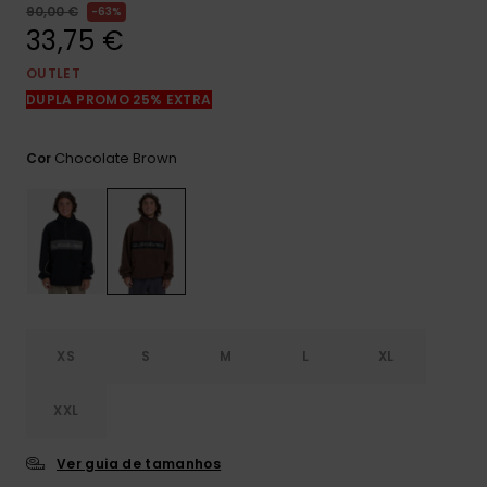
mais
90,00 €
63%
frequentes e o
33,75 €
nosso
formulário de
OUTLET
contacto.
DUPLA PROMO 25% EXTRA
Consultar
as FAQ
Chocolate Brown
Cor
XS
S
M
L
XL
XXL
Ver guia de tamanhos