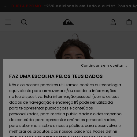
Avançar
para
DUPLA PROMO
-25% adicionais em todo o outlet
Poupa A
a
informação
do
produto
Acede à tua
HOMEM
Roupas
Roupas
Shop
Surf Shop
Artigos
Outlet
encomenda
Homem
Neve
Homem
Homem
MENINO
Envio
Acessórios
Acessórios
Artigos
Continuar sem aceitar
recém-
Surf Shop
Outlet
MULHER
chegados
Crianças
Artigos
Criança
FAZ UMA ESCOLHA PELOS TEUS DADOS
Devoluções
Neve
Nós e os nossos parceiros utilizamos cookies ou tecnologia
Calçado e
Calçado e
Criança
equivalente para armazenar e/ou aceder a informações
chinelos
chinelos
SURF
Pagamento
Highlights
Highlights
Outlet
no teu dispositivo. Esta informação pessoal (como os teus
Mulher
dados de navegação e endereço IP) pode ser utilizada
SNOW
Snow Shop
para te apresentar publicações e conteúdos
Cartão
Surfe/água
Surfe/água
Feminino
personalizados; para medir a publicidade e o desempenho
presente
Snow
Community
do conteúdo; para apresentar anúncios personalizados;
DUPLA
para saber mais sobre o nosso público; para desenvolver e
PROMO
melhorar os produtos dos nossos parceiros. Podes definir
Quiksilver
Snow
Neve
Highlights