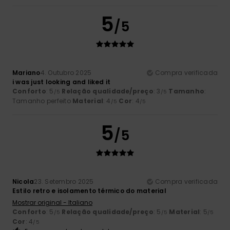
5
/5
Mariano
4. Outubro 2025
Compra verificada
i was just looking and liked it
Conforto
: 5
Relação qualidade/preço
: 3
Tamanho
:
/5
/5
Tamanho perfeito
Material
: 4
Cor
: 4
/5
/5
5
/5
Nicola
23. Setembro 2025
Compra verificada
Estilo retro e isolamento térmico do material
Mostrar original - Italiano
Conforto
: 5
Relação qualidade/preço
: 5
Material
: 5
/5
/5
/5
Cor
: 4
/5