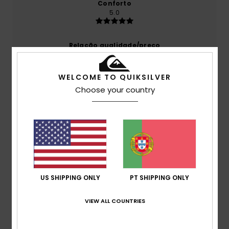
Conforto
5.0
Relação qualidade/preço
4.5
WELCOME TO QUIKSILVER
Tamanho
Material
Choose your country
4.8
Muito pequeno
Demasiado grande
Cor
4.7
US SHIPPING ONLY
PT SHIPPING ONLY
5
/5
VIEW ALL COUNTRIES