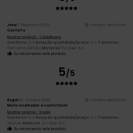
Jose
11. Dezembro 2025
Compra verificada
Conforto
Mostrar original - Castelhano
Conforto
: 5
Relação qualidade/preço
: 5
Tamanho
:
/5
/5
Tamanho perfeito
Material
: 5
Cor
: 5
/5
/5
Eu recomendo este produto
5
/5
Roger
20. Outubro 2025
Compra verificada
Muito acolhedor e confortável
Mostrar original - Inglês
Conforto
: 5
Relação qualidade/preço
: 5
Tamanho
:
/5
/5
Grande
Material
: 5
Cor
: 5
/5
/5
Eu recomendo este produto