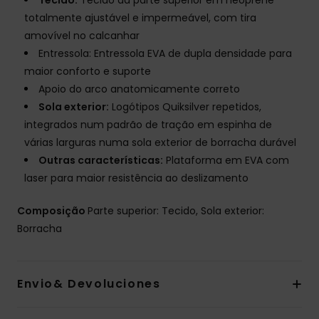
Tecido:
Tecido da parte superior em neoprene
totalmente ajustável e impermeável, com tira
amovível no calcanhar
Entressola: Entressola EVA de dupla densidade para
maior conforto e suporte
Apoio do arco anatomicamente correto
Sola exterior:
Logótipos Quiksilver repetidos,
integrados num padrão de tração em espinha de
várias larguras numa sola exterior de borracha durável
Outras características:
Plataforma em EVA com
laser para maior resistência ao deslizamento
Composição
Parte superior: Tecido, Sola exterior:
Borracha
Envio& Devoluciones