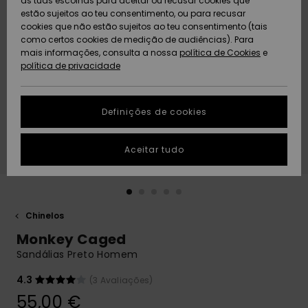
as tuas escolhas para aceitar ou recusar cookies que
Freedom
estão sujeitos ao teu consentimento, ou para recusar
cookies que não estão sujeitos ao teu consentimento (tais
AJUDA
Protecção de
como certos cookies de medição de audiências). Para
Artigos
Artigos
Community
dados
mais informações, consulta a nossa
recém-
recém-
política de Cookies
e
chegados
chegados
política de privacidade
SUSTAINABILITY
Guia de
tamanhos
LOCALIZADOR
Definições de cookies
Coleções
Highlights
DE LOJAS
Inicia uma
Aceitar tudo
CARTÃO
conversa para
PRESENTE
obteres a
resposta mais
rápida à tua
LISTA DE
pergunta.
DESEJO
Chinelos
Iniciar uma
Monkey Caged
conversa
Sandálias Preto Homem
Encontra
respostas
4.3
(3 Avaliações)
para as
55,00 €
perguntas