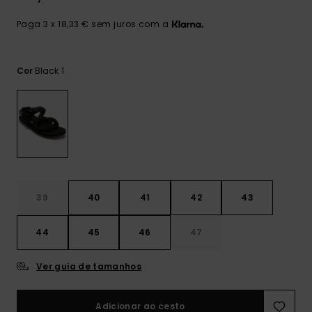
mais
frequentes e o
Paga 3 x 18,33 € sem juros com a
nosso
formulário de
contacto.
Black 1
Cor
Consultar
as FAQ
39
40
41
42
43
44
45
46
47
Ver guia de tamanhos
Adicionar ao cesto