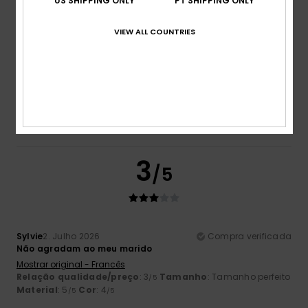
US SHIPPING ONLY
PT SHIPPING ONLY
Tamanho
Material
VIEW ALL COUNTRIES
4.7
Muito pequeno
Demasiado grande
Cor
4.3
3
/5
Sylvie
2. Julho 2026
Compra verificada
Não agradam ao meu marido
Mostrar original - Francês
Relação qualidade/preço
: 3
Tamanho
: Tamanho perfeito
/5
Material
: 5
Cor
: 4
/5
/5