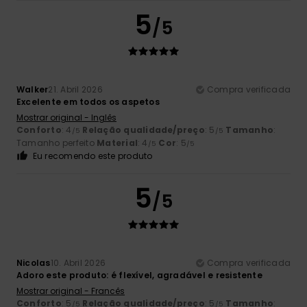
5
/5
Walker
21. Abril 2026
Compra verificada
Excelente em todos os aspetos
Mostrar original - Inglês
Conforto
: 4
Relação qualidade/preço
: 5
Tamanho
:
/5
/5
Tamanho perfeito
Material
: 4
Cor
: 5
/5
/5
Eu recomendo este produto
5
/5
Nicolas
10. Abril 2026
Compra verificada
Adoro este produto: é flexível, agradável e resistente
Mostrar original - Francês
Conforto
: 5
Relação qualidade/preço
: 5
Tamanho
:
/5
/5