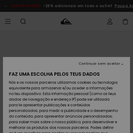
Avançar
para
DUPLA PROMO
-25% adicionais em todo o outlet
Poupa A
a
informação
do
produto
Acede à tua
HOMEM
Roupas
Roupas
Shop
Surf Shop
Artigos
Outlet
encomenda
Homem
Neve
Homem
Homem
MENINO
Envio
Acessórios
Acessórios
Artigos
Continuar sem aceitar
recém-
Surf Shop
Outlet
MULHER
chegados
Crianças
Artigos
Criança
FAZ UMA ESCOLHA PELOS TEUS DADOS
Devoluções
Neve
Nós e os nossos parceiros utilizamos cookies ou tecnologia
Calçado e
Calçado e
Criança
equivalente para armazenar e/ou aceder a informações
chinelos
chinelos
SURF
Pagamento
Highlights
Highlights
Outlet
no teu dispositivo. Esta informação pessoal (como os teus
Mulher
dados de navegação e endereço IP) pode ser utilizada
SNOW
Snow Shop
para te apresentar publicações e conteúdos
Cartão
Surfe/água
Surfe/água
Feminino
personalizados; para medir a publicidade e o desempenho
presente
Snow
Community
do conteúdo; para apresentar anúncios personalizados;
DUPLA
para saber mais sobre o nosso público; para desenvolver e
PROMO
melhorar os produtos dos nossos parceiros. Podes definir
Quiksilver
Snow
Neve
Highlights