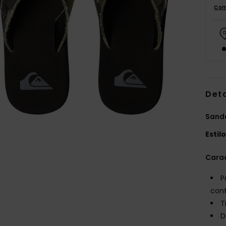
Com
Det
Sand
Estil
Carac
P
cont
T
D