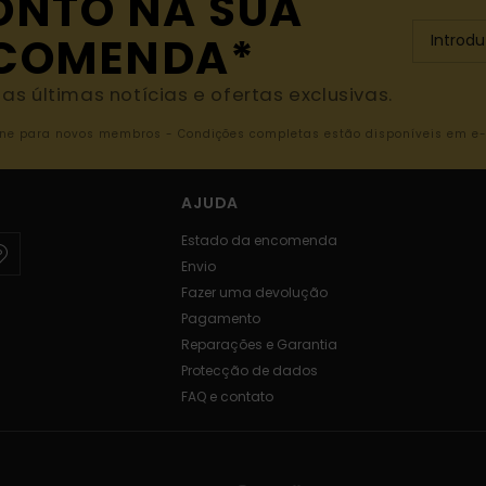
ONTO NA SUA
NCOMENDA*
s últimas notícias e ofertas exclusivas.
nline para novos membros - Condições completas estão disponíveis em e
AJUDA
Estado da encomenda
Envio
Fazer uma devolução
Pagamento
Reparações e Garantia
Protecção de dados
FAQ e contato