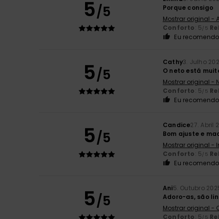
5
/5
Porque consigo
Mostrar original -
Conforto
: 5
Re
/5
Eu recomendo 
Cathy
3. Julho 20
5
/5
O neto está muito
Mostrar original -
Conforto
: 5
Re
/5
Eu recomendo 
Candice
27. Abril
5
/5
Bom ajuste e ma
Mostrar original - 
Conforto
: 5
Re
/5
Eu recomendo 
Ani
5. Outubro 202
5
/5
Adoro-as, são lin
Mostrar original -
Conforto
: 5
Re
/5