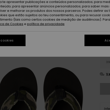
ra te apresentar publicações e conteúdos personalizados; para medi
eúdo; para apresentar anúncios personalizados; para saber mais 
lver e melhorar os produtos dos nossos parceiros. Podes definir as 
okies que estão sujeitos ao teu consentimento, ou para recusar coo
ntimento (tais como certos cookies de medição de audiências). Par
tica de Cookies
e
política de privacidade
27
 cookies
Ace
3
3
Ve
Inf