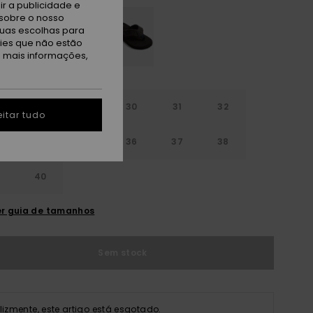
r a publicidade e
sobre o nosso
tuas escolhas para
kies que não estão
a mais informações,
28
29
30
31
32
itar tudo
3
34
35
36
37
38
9
40
r guia de tamanhos
Sem stock
elizmente, este artigo está esgotado.