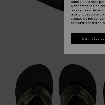
pode ser utilizada pa
o desempenho do cont
público; para desenvo
aceitar ou recusar co
sujeitos ao teu conse
consulta a nossa
polí
Definições de