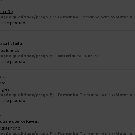
 Alemão
lação qualidade/preço
: 5
Tamanho
: Tamanho perfeito
Material
/5
este produto
26
 satisfeito
 Neerlandês
lação qualidade/preço
: 5
Material
: 5
Cor
: 5
/5
/5
/5
este produto
 2026
cio
Inglês
lação qualidade/preço
: 5
Tamanho
: Tamanho perfeito
Material
/5
este produto
5
das e confortáveis.
 Castelhano
lação qualidade/preço
: 5
Tamanho
: Tamanho perfeito
Material
/5