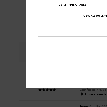
US SHIPPING ONLY
VIEW ALL COUNTR
Conforto
Rela
5.0
Kim
13. Julho 2026
5
/5
Um produto fant
Mostrar original -
Conforto
: 5
Re
/5
Eu recomendo 
Emma
6. Julho 20