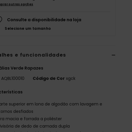
prar outras opções
Consulte a disponibilidade na loja
Selecione um tamanho
alhes e funcionalidades
álias Verde Rapazes
o
AQBL100010
Código de Cor
xgck
terísticas
arte superior em lona de algodão com lavagem e
ornos desfiados
ira macia e forrada a poliéster
ivisória de dedo de camada dupla