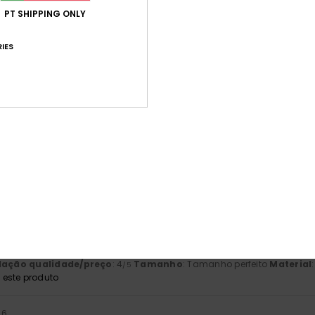
Pontuação média
PT SHIPPING ONLY
5.0
/5
IES
baseado em
5 avaliações verificadas
desde Outubro 2025
100% dos nossos clientes recomendam este produto
ção qualidade/preço
Tamanho
Mat
4.8
5
Muito pequeno
Demasiado grande
ástico!
 Francês
lação qualidade/preço
: 4
Tamanho
: Tamanho perfeito
Material
/5
este produto
26