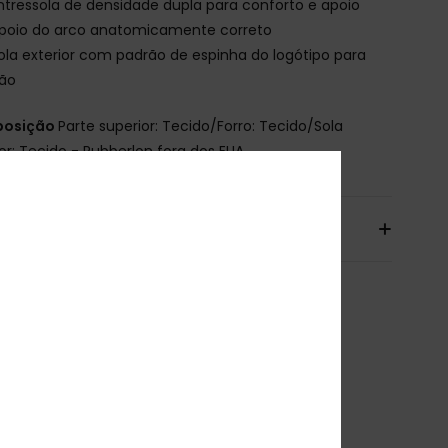
ntressola de densidade dupla para conforto e apoio
poio do arco anatomicamente correto
ola exterior com padrão de espinha do logótipo para
ção
osição
Parte superior: Tecido/Forro: Tecido/Sola
ior: Tecido - Rubberlon fora dos EUA
io& Devoluciones