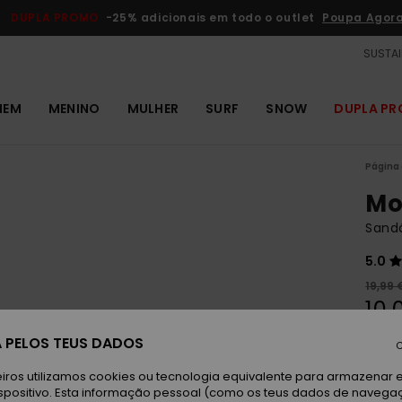
DUPLA PROMO
-25% adicionais em todo o outlet
Poupa Agor
SUSTAI
MEM
MENINO
MULHER
SURF
SNOW
DUPLA P
Página 
Mo
Sandá
5.0
19,99 
10,
OUTL
 PELOS TEUS DADOS
C
iros utilizamos cookies ou tecnologia equivalente para armazenar 
G
Cor
spositivo. Esta informação pessoal (como os teus dados de navega