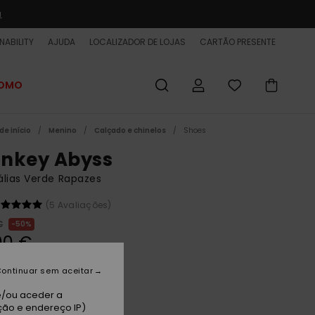
a
NABILITY
AJUDA
LOCALIZADOR DE LOJAS
CARTÃO PRESENTE
ROMO
de início
Menino
Calçado e chinelos
Shoes
nkey Abyss
lias Verde Rapazes
(5 Avaliações)
€
50%
00 €
ET
ontinuar sem aceitar
e/ou aceder a
reen/brown/black
ção e endereço IP)