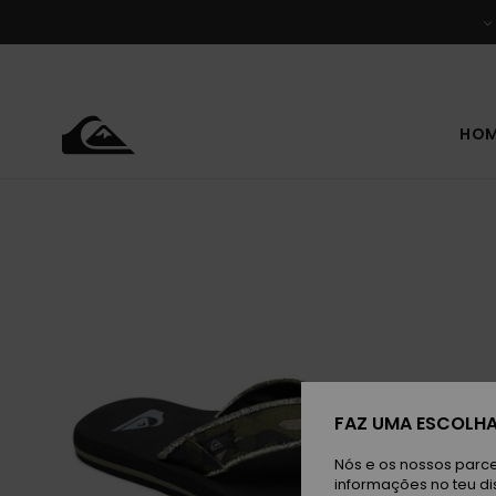
Avançar
para
a
informação
do
produto
HO
FAZ UMA ESCOLHA
Nós e os nossos parce
informações no teu di