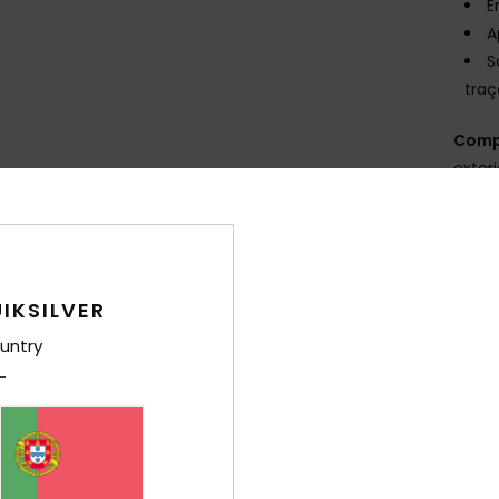
E
A
S
tra
Comp
exter
Env
IKSILVER
untry