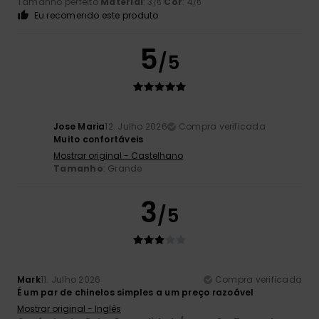
Tamanho perfeito
Material
: 3
Cor
: 4
/5
/5
Eu recomendo este produto
5
/5
Jose Maria
12. Julho 2026
Compra verificada
Muito confortáveis
Mostrar original - Castelhano
Tamanho
: Grande
3
/5
Mark
11. Julho 2026
Compra verificada
É um par de chinelos simples a um preço razoável
Mostrar original - Inglês