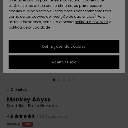
as tuas escolhas para aceitar ou recusar cookies que
Freedom
estão sujeitos ao teu consentimento, ou para recusar
cookies que não estão sujeitos ao teu consentimento (tais
AJUDA
Protecção de
como certos cookies de medição de audiências). Para
Artigos
Artigos
Community
dados
mais informações, consulta a nossa
recém-
recém-
política de Cookies
e
chegados
chegados
política de privacidade
SUSTAINABILITY
Guia de
tamanhos
LOCALIZADOR
Definições de cookies
Coleções
Highlights
DE LOJAS
Inicia uma
Aceitar tudo
CARTÃO
conversa para
PRESENTE
obteres a
resposta mais
rápida à tua
LISTA DE
pergunta.
DESEJO
Chinelos
Iniciar uma
Monkey Abyss
conversa
Sandálias Preto Homem
Encontra
respostas
4.8
(130 Avaliações)
para as
22,99 €
50%
perguntas