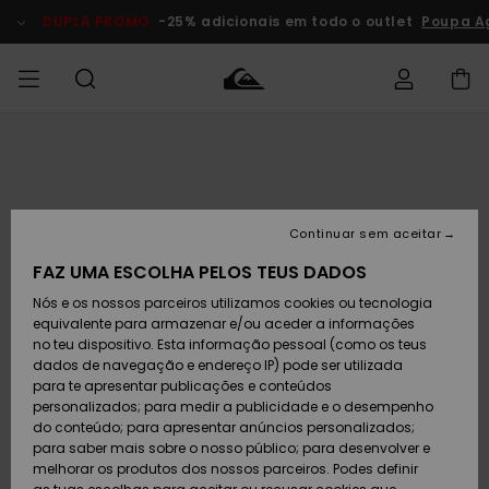
Avançar
para
DUPLA PROMO
-25% adicionais em todo o outlet
Poupa A
a
informação
do
produto
Acede à tua
HOMEM
Roupas
Roupas
Shop
Surf Shop
Artigos
Outlet
encomenda
Homem
Neve
Homem
Homem
MENINO
Envio
Acessórios
Acessórios
Artigos
Continuar sem aceitar
recém-
Surf Shop
Outlet
MULHER
chegados
Crianças
Artigos
Criança
FAZ UMA ESCOLHA PELOS TEUS DADOS
Devoluções
Neve
Nós e os nossos parceiros utilizamos cookies ou tecnologia
Calçado e
Calçado e
Criança
equivalente para armazenar e/ou aceder a informações
chinelos
chinelos
SURF
Pagamento
Highlights
Highlights
Outlet
no teu dispositivo. Esta informação pessoal (como os teus
Mulher
dados de navegação e endereço IP) pode ser utilizada
SNOW
Snow Shop
para te apresentar publicações e conteúdos
Cartão
Surfe/água
Surfe/água
Feminino
personalizados; para medir a publicidade e o desempenho
presente
Snow
Community
do conteúdo; para apresentar anúncios personalizados;
DUPLA
para saber mais sobre o nosso público; para desenvolver e
PROMO
melhorar os produtos dos nossos parceiros. Podes definir
Quiksilver
Snow
Neve
Highlights