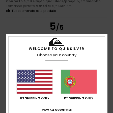
Conforto
: 5
Relação qualidade/preço
: 5
Tamanho
:
/5
/5
Tamanho perfeito
Material
: 5
Cor
: 5
/5
/5
Eu recomendo este produto
5
/5
WELCOME TO QUIKSILVER
Laurent
16. Julho 2026
Compra verificada
Choose your country
Muito resistente
Mostrar original - Francês
Conforto
: 5
Relação qualidade/preço
: 5
Tamanho
:
/5
/5
Tamanho perfeito
Material
: 5
Cor
: 5
/5
/5
Eu recomendo este produto
5
/5
US SHIPPING ONLY
PT SHIPPING ONLY
VIEW ALL COUNTRIES