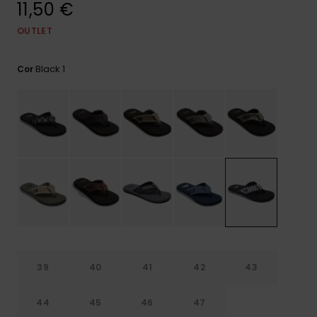
11,50 €
mais
frequentes e o
nosso
OUTLET
formulário de
contacto.
Black 1
Cor
Consultar
as FAQ
39
40
41
42
43
44
45
46
47