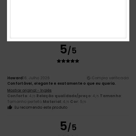
Mark
16. Julho 2026
Compra verificada
Voltei a comprá-los, pois são os mais confortáveis que já
tive.
Mostrar original - Inglês
Conforto
: 5
Relação qualidade/preço
: 5
Tamanho
:
/5
/5
Tamanho perfeito
Material
: 5
Cor
: 5
/5
/5
5
/5
Howard
16. Julho 2026
Compra verificada
Confortável, elegante e exatamente o que eu queria.
Mostrar original - Inglês
Conforto
: 4
Relação qualidade/preço
: 4
Tamanho
:
/5
/5
Tamanho perfeito
Material
: 4
Cor
: 5
/5
/5
Eu recomendo este produto
5
/5