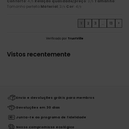
Conforto
: 4
Relação qualidade/preço
: 3
Tamanho
:
/5
/5
Tamanho perfeito
Material
: 3
Cor
: 4
/5
/5
1
2
3
...
13
>
Verificado por
TrustVille
Vistos recentemente
Envio e devoluções grátis para membros
Devoluções em 30 dias
Junta-te ao programa de fidelidade
Nosso compromisso ecológico