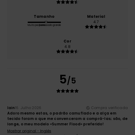
Tamanho
Material
4.7
Muito pequeno
Demasiado grande
Cor
4.8
5
/5
Iain
16. Julho 2026
Compra verificada
Adoro mesmo estas, o padrão camuflado e a alça em
tecido foram o que me convenceram a comprá-las; são, de
longe, o meu modelo «Summer Flood» preferido!
Mostrar original - Inglês