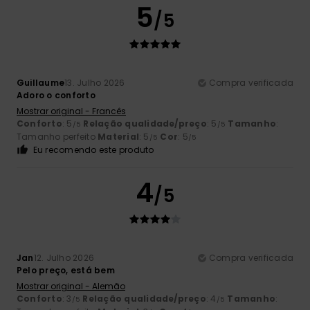
5
/5
Guillaume
13. Julho 2026
Compra verificada
Adoro o conforto
Mostrar original - Francês
Conforto
: 5
Relação qualidade/preço
: 5
Tamanho
:
/5
/5
Tamanho perfeito
Material
: 5
Cor
: 5
/5
/5
Eu recomendo este produto
4
/5
Jan
12. Julho 2026
Compra verificada
Pelo preço, está bem
Mostrar original - Alemão
Conforto
: 3
Relação qualidade/preço
: 4
Tamanho
:
/5
/5