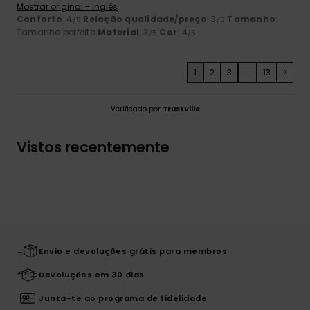
Mostrar original - Inglês
Conforto
: 4
Relação qualidade/preço
: 3
Tamanho
:
/5
/5
Tamanho perfeito
Material
: 3
Cor
: 4
/5
/5
1
2
3
...
13
>
Verificado por
TrustVille
Vistos recentemente
Envio e devoluções grátis para membros
Devoluções em 30 dias
Junta-te ao programa de fidelidade