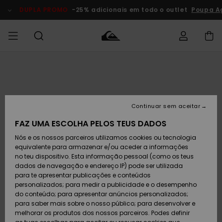
Avançar
para
DUPLA PROMO
-25% adicionais em todo o outlet
Poupa A
a
informação
do
produto
Acede à tua
HOMEM
Roupas
Roupas
Shop
Surf Shop
Artigos
Outlet
encomenda
Homem
Neve
Homem
Homem
MENINO
Envio
Acessórios
Acessórios
Artigos
Continuar sem aceitar
recém-
Surf Shop
Outlet
MULHER
chegados
Crianças
Artigos
Criança
FAZ UMA ESCOLHA PELOS TEUS DADOS
Devoluções
Neve
Nós e os nossos parceiros utilizamos cookies ou tecnologia
Calçado e
Calçado e
Criança
equivalente para armazenar e/ou aceder a informações
chinelos
chinelos
SURF
Pagamento
Highlights
Highlights
Outlet
no teu dispositivo. Esta informação pessoal (como os teus
Mulher
dados de navegação e endereço IP) pode ser utilizada
SNOW
Snow Shop
para te apresentar publicações e conteúdos
Cartão
Surfe/água
Surfe/água
Feminino
personalizados; para medir a publicidade e o desempenho
presente
Snow
Community
do conteúdo; para apresentar anúncios personalizados;
DUPLA
para saber mais sobre o nosso público; para desenvolver e
PROMO
melhorar os produtos dos nossos parceiros. Podes definir
Quiksilver
Snow
Neve
Highlights