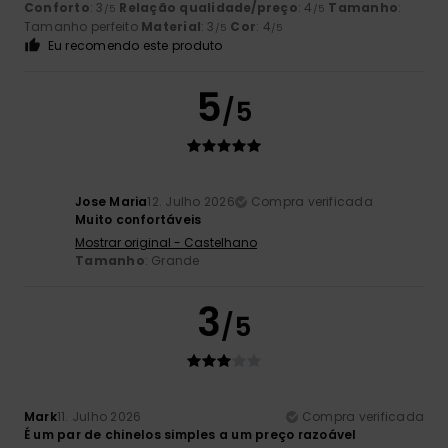
Conforto
: 3
Relação qualidade/preço
: 4
Tamanho
:
/5
/5
Tamanho perfeito
Material
: 3
Cor
: 4
/5
/5
Eu recomendo este produto
5
/5
Jose Maria
12. Julho 2026
Compra verificada
Muito confortáveis
Mostrar original - Castelhano
Tamanho
: Grande
3
/5
Mark
11. Julho 2026
Compra verificada
É um par de chinelos simples a um preço razoável