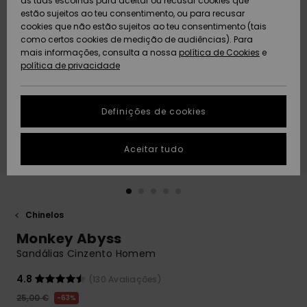
as tuas escolhas para aceitar ou recusar cookies que
Freedom
estão sujeitos ao teu consentimento, ou para recusar
cookies que não estão sujeitos ao teu consentimento (tais
AJUDA
Protecção de
como certos cookies de medição de audiências). Para
Artigos
Artigos
Community
dados
mais informações, consulta a nossa
recém-
recém-
política de Cookies
e
chegados
chegados
política de privacidade
SUSTAINABILITY
Guia de
tamanhos
LOCALIZADOR
Definições de cookies
Coleções
Highlights
DE LOJAS
Inicia uma
Aceitar tudo
CARTÃO
conversa para
PRESENTE
obteres a
resposta mais
rápida à tua
LISTA DE
pergunta.
DESEJO
Chinelos
Iniciar uma
Monkey Abyss
conversa
Sandálias Cinzento Homem
Encontra
respostas
4.8
(130 Avaliações)
para as
25,00 €
63%
perguntas