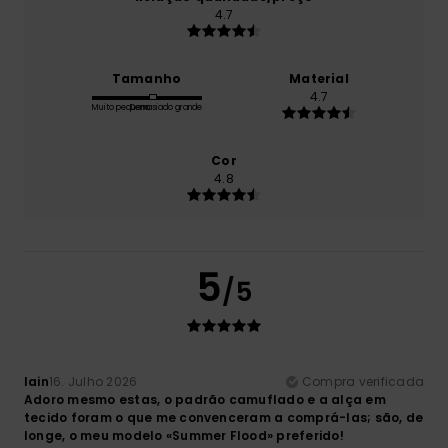
4.7
Tamanho
Material
4.7
Muito pequeno
Demasiado grande
Cor
4.8
5
/5
Iain
16. Julho 2026
Compra verificada
Adoro mesmo estas, o padrão camuflado e a alça em
tecido foram o que me convenceram a comprá-las; são, de
longe, o meu modelo «Summer Flood» preferido!