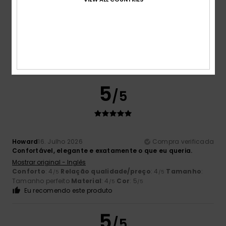
Mark
16. Julho 2026
Compra verificada
Voltei a comprá-los, pois são os mais confortáveis que já
tive.
Mostrar original - Inglês
Conforto
: 5
Relação qualidade/preço
: 5
Tamanho
:
/5
/5
Tamanho perfeito
Material
: 5
Cor
: 5
/5
/5
5
/5
Howard
16. Julho 2026
Compra verificada
Confortável, elegante e exatamente o que eu queria.
Mostrar original - Inglês
Conforto
: 4
Relação qualidade/preço
: 4
Tamanho
:
/5
/5
Tamanho perfeito
Material
: 4
Cor
: 5
/5
/5
Eu recomendo este produto
5
/5