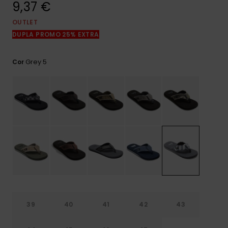
9,37 €
mais
frequentes e o
nosso
OUTLET
formulário de
DUPLA PROMO 25% EXTRA
contacto.
Consultar
Grey 5
Cor
as FAQ
39
40
41
42
43