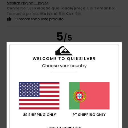
Mostrar original - Inglês
Conforto
: 5
Relação qualidade/preço
: 5
Tamanho
:
/5
/5
Tamanho perfeito
Material
: 5
Cor
: 5
/5
/5
Eu recomendo este produto
5
/5
WELCOME TO QUIKSILVER
Laurent
16. Julho 2026
Compra verificada
Choose your country
Muito resistente
Mostrar original - Francês
Conforto
: 5
Relação qualidade/preço
: 5
Tamanho
:
/5
/5
Tamanho perfeito
Material
: 5
Cor
: 5
/5
/5
Eu recomendo este produto
5
/5
US SHIPPING ONLY
PT SHIPPING ONLY
VIEW ALL COUNTRIES