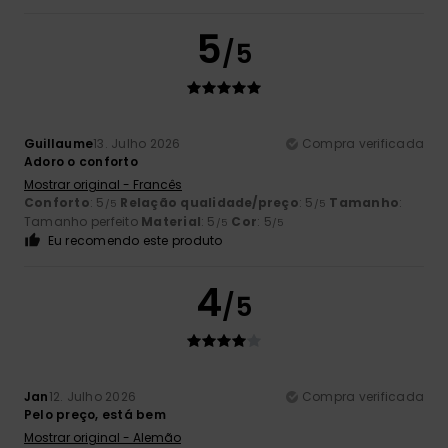
5
/5
Guillaume
13. Julho 2026
Compra verificada
Adoro o conforto
Mostrar original - Francês
Conforto
: 5
Relação qualidade/preço
: 5
Tamanho
:
/5
/5
Tamanho perfeito
Material
: 5
Cor
: 5
/5
/5
Eu recomendo este produto
4
/5
Jan
12. Julho 2026
Compra verificada
Pelo preço, está bem
Mostrar original - Alemão