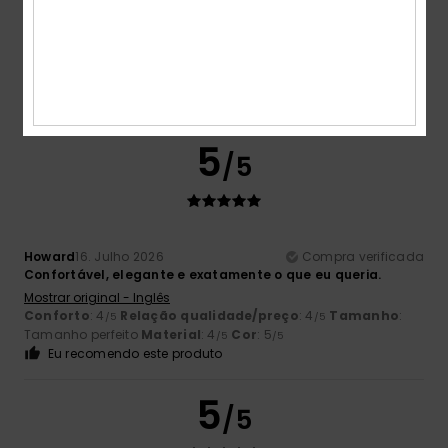
Mark
16. Julho 2026
Compra verificada
Voltei a comprá-los, pois são os mais confortáveis que já
tive.
Mostrar original - Inglês
Conforto
: 5
Relação qualidade/preço
: 5
Tamanho
:
/5
/5
Tamanho perfeito
Material
: 5
Cor
: 5
/5
/5
5
/5
Howard
16. Julho 2026
Compra verificada
Confortável, elegante e exatamente o que eu queria.
Mostrar original - Inglês
Conforto
: 4
Relação qualidade/preço
: 4
Tamanho
:
/5
/5
Tamanho perfeito
Material
: 4
Cor
: 5
/5
/5
Eu recomendo este produto
5
/5