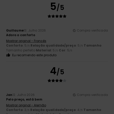
5
/5
Guillaume
13. Julho 2026
Compra verificada
Adoro o conforto
Mostrar original - Francês
Conforto
: 5
Relação qualidade/preço
: 5
Tamanho
:
/5
/5
Tamanho perfeito
Material
: 5
Cor
: 5
/5
/5
Eu recomendo este produto
4
/5
Jan
12. Julho 2026
Compra verificada
Pelo preço, está bem
Mostrar original - Alemão
Conforto
: 3
Relação qualidade/preço
: 4
Tamanho
:
/5
/5