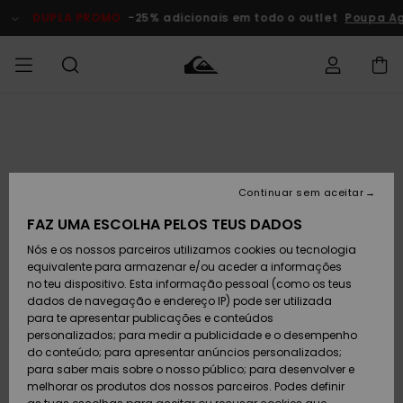
Avançar
para
DUPLA PROMO
-25% adicionais em todo o outlet
Poupa A
a
informação
do
produto
Acede à tua
HOMEM
Roupas
Roupas
Shop
Surf Shop
Artigos
Outlet
encomenda
Homem
Neve
Homem
Homem
MENINO
Envio
Acessórios
Acessórios
Artigos
Continuar sem aceitar
recém-
Surf Shop
Outlet
MULHER
chegados
Crianças
Artigos
Criança
FAZ UMA ESCOLHA PELOS TEUS DADOS
Devoluções
Neve
Nós e os nossos parceiros utilizamos cookies ou tecnologia
Calçado e
Calçado e
Criança
equivalente para armazenar e/ou aceder a informações
chinelos
chinelos
SURF
Pagamento
Highlights
Highlights
Outlet
no teu dispositivo. Esta informação pessoal (como os teus
Mulher
dados de navegação e endereço IP) pode ser utilizada
SNOW
Snow Shop
para te apresentar publicações e conteúdos
Cartão
Surfe/água
Surfe/água
Feminino
personalizados; para medir a publicidade e o desempenho
presente
Snow
Community
do conteúdo; para apresentar anúncios personalizados;
DUPLA
para saber mais sobre o nosso público; para desenvolver e
PROMO
melhorar os produtos dos nossos parceiros. Podes definir
Quiksilver
Snow
Neve
Highlights