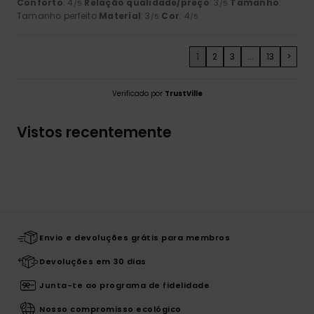
Conforto
: 4
Relação qualidade/preço
: 3
Tamanho
:
/5
/5
Tamanho perfeito
Material
: 3
Cor
: 4
/5
/5
1
2
3
...
13
>
Verificado por
TrustVille
Vistos recentemente
Envio e devoluções grátis para membros
Devoluções em 30 dias
Junta-te ao programa de fidelidade
Nosso compromisso ecológico