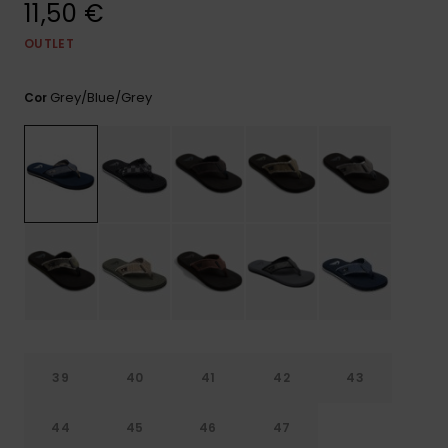
11,50 €
mais
frequentes e o
nosso
OUTLET
formulário de
contacto.
Grey/blue/grey
Cor
Consultar
as FAQ
39
40
41
42
43
44
45
46
47