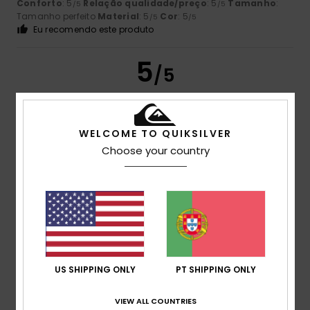
Conforto
: 5
Relação qualidade/preço
: 5
Tamanho
:
/5
/5
Tamanho perfeito
Material
: 5
Cor
: 5
/5
/5
Eu recomendo este produto
5
/5
WELCOME TO QUIKSILVER
Laurent
16. Julho 2026
Compra verificada
Choose your country
Muito resistente
Mostrar original - Francês
Conforto
: 5
Relação qualidade/preço
: 5
Tamanho
:
/5
/5
Tamanho perfeito
Material
: 5
Cor
: 5
/5
/5
Eu recomendo este produto
5
/5
US SHIPPING ONLY
PT SHIPPING ONLY
VIEW ALL COUNTRIES