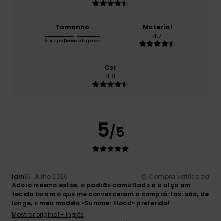
Tamanho
Material
4.7
Muito pequeno
Demasiado grande
Cor
4.8
5
/5
Iain
16. Julho 2026
Compra verificada
Adoro mesmo estas, o padrão camuflado e a alça em
tecido foram o que me convenceram a comprá-las; são, de
longe, o meu modelo «Summer Flood» preferido!
Mostrar original - Inglês