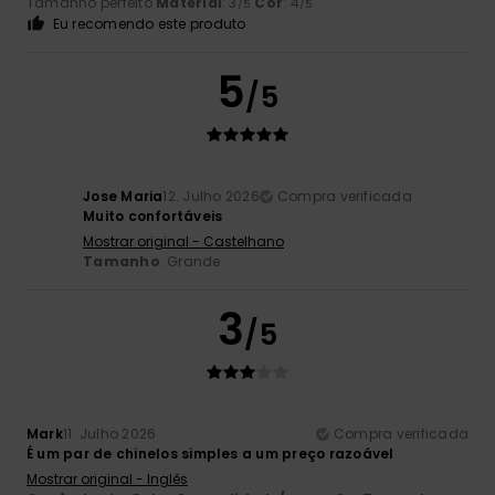
Tamanho perfeito
Material
: 3
Cor
: 4
/5
/5
Eu recomendo este produto
5
/5
Jose Maria
12. Julho 2026
Compra verificada
Muito confortáveis
Mostrar original - Castelhano
Tamanho
: Grande
3
/5
Mark
11. Julho 2026
Compra verificada
É um par de chinelos simples a um preço razoável
Mostrar original - Inglês