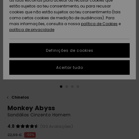
as tuas escolhas para aceitar ou recusar cookies que
Freedom
estão sujeitos ao teu consentimento, ou para recusar
cookies que não estão sujeitos ao teu consentimento (tais
AJUDA
Protecção de
como certos cookies de medição de audiências). Para
Artigos
Artigos
Community
dados
mais informações, consulta a nossa
recém-
recém-
política de Cookies
e
chegados
chegados
política de privacidade
SUSTAINABILITY
Guia de
tamanhos
LOCALIZADOR
Definições de cookies
Coleções
Highlights
DE LOJAS
Inicia uma
Aceitar tudo
CARTÃO
conversa para
PRESENTE
obteres a
resposta mais
rápida à tua
LISTA DE
pergunta.
DESEJO
Chinelos
Iniciar uma
Monkey Abyss
conversa
Sandálias Cinzento Homem
Encontra
respostas
4.8
(130 Avaliações)
para as
22,99 €
50%
perguntas