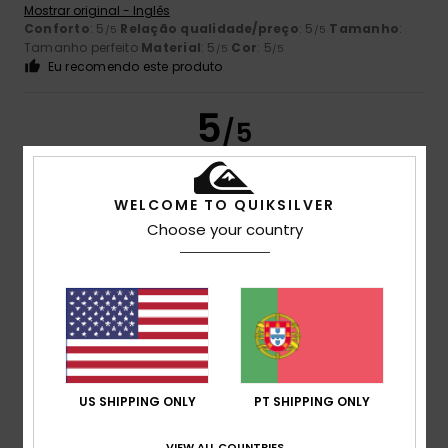
Mostrar original - Inglês
Conforto
: 5
Relação qualidade/preço
: 5
Tamanho
:
/5
/5
Tamanho perfeito
Material
: 5
Cor
: 5
/5
/5
Eu recomendo este produto
5
/5
WELCOME TO QUIKSILVER
Laurent
16. Julho 2026
Compra verificada
Choose your country
Muito resistente
Mostrar original - Francês
Conforto
: 5
Relação qualidade/preço
: 5
Tamanho
:
/5
/5
Tamanho perfeito
Material
: 5
Cor
: 5
/5
/5
Eu recomendo este produto
5
/5
US SHIPPING ONLY
PT SHIPPING ONLY
VIEW ALL COUNTRIES