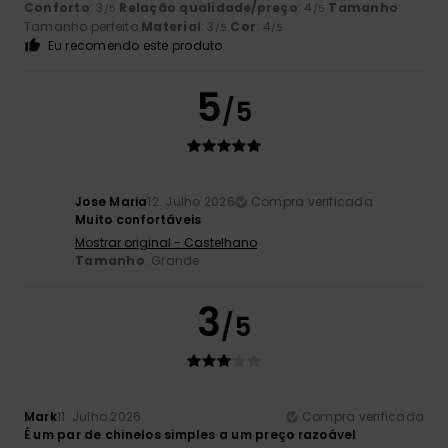
Conforto
: 3
Relação qualidade/preço
: 4
Tamanho
:
/5
/5
Tamanho perfeito
Material
: 3
Cor
: 4
/5
/5
Eu recomendo este produto
5
/5
Jose Maria
12. Julho 2026
Compra verificada
Muito confortáveis
Mostrar original - Castelhano
Tamanho
: Grande
3
/5
Mark
11. Julho 2026
Compra verificada
É um par de chinelos simples a um preço razoável