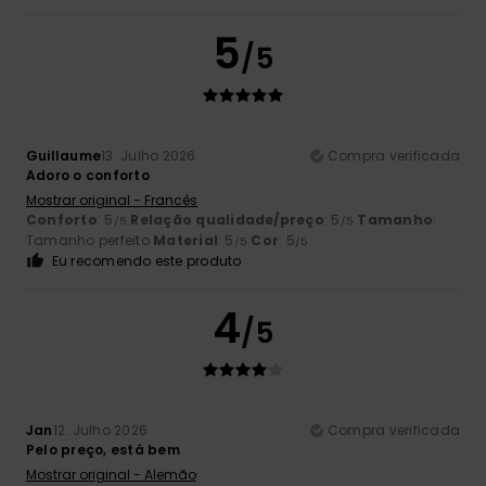
5
/5
Guillaume
13. Julho 2026
Compra verificada
Adoro o conforto
Mostrar original - Francês
Conforto
: 5
Relação qualidade/preço
: 5
Tamanho
:
/5
/5
Tamanho perfeito
Material
: 5
Cor
: 5
/5
/5
Eu recomendo este produto
4
/5
Jan
12. Julho 2026
Compra verificada
Pelo preço, está bem
Mostrar original - Alemão