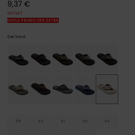
9,37 €
mais
frequentes e o
nosso
OUTLET
formulário de
DUPLA PROMO 25% EXTRA
contacto.
Consultar
Sand
Cor
as FAQ
39
40
41
42
43