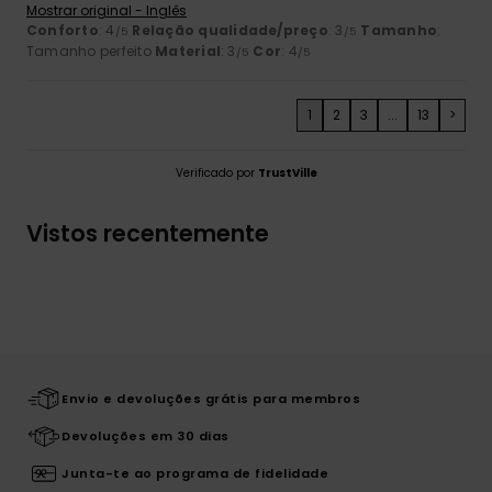
Mostrar original - Inglês
Conforto
: 4
Relação qualidade/preço
: 3
Tamanho
:
/5
/5
Tamanho perfeito
Material
: 3
Cor
: 4
/5
/5
1
2
3
...
13
>
Verificado por
TrustVille
Vistos recentemente
Envio e devoluções grátis para membros
Devoluções em 30 dias
Junta-te ao programa de fidelidade