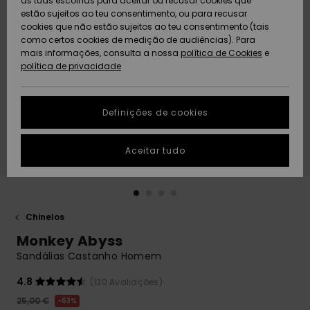
as tuas escolhas para aceitar ou recusar cookies que
Freedom
estão sujeitos ao teu consentimento, ou para recusar
cookies que não estão sujeitos ao teu consentimento (tais
AJUDA
Protecção de
como certos cookies de medição de audiências). Para
Artigos
Artigos
Community
dados
mais informações, consulta a nossa
recém-
recém-
política de Cookies
e
chegados
chegados
política de privacidade
SUSTAINABILITY
Guia de
tamanhos
LOCALIZADOR
Definições de cookies
Coleções
Highlights
DE LOJAS
Inicia uma
Aceitar tudo
CARTÃO
conversa para
PRESENTE
obteres a
resposta mais
rápida à tua
LISTA DE
pergunta.
DESEJO
Chinelos
Iniciar uma
Monkey Abyss
conversa
Sandálias Castanho Homem
Encontra
respostas
4.8
(130 Avaliações)
para as
25,00 €
63%
perguntas