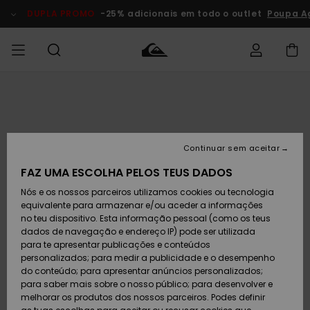
Avançar
para
DUPLA PROMO
-25% adicionais em todo o outlet
Poupa Ag
a
informação
do
produto
Acede à tua
HOMEM
Roupas
Roupas
Shop
Surf Shop
Artigos
Outlet
encomenda
Homem
Neve
Homem
Homem
MENINO
Envio
Acessórios
Acessórios
Artigos
Continuar sem aceitar
recém-
Surf Shop
Outlet
MULHER
chegados
Crianças
Artigos
Criança
FAZ UMA ESCOLHA PELOS TEUS DADOS
Devoluções
Neve
Nós e os nossos parceiros utilizamos cookies ou tecnologia
Calçado e
Calçado e
Criança
equivalente para armazenar e/ou aceder a informações
chinelos
chinelos
SURF
Pagamento
Highlights
Highlights
Outlet
no teu dispositivo. Esta informação pessoal (como os teus
Mulher
dados de navegação e endereço IP) pode ser utilizada
SNOW
Snow Shop
para te apresentar publicações e conteúdos
Cartão
Surfe/água
Surfe/água
Feminino
personalizados; para medir a publicidade e o desempenho
presente
Snow
Community
do conteúdo; para apresentar anúncios personalizados;
DUPLA
para saber mais sobre o nosso público; para desenvolver e
PROMO
melhorar os produtos dos nossos parceiros. Podes definir
Quiksilver
Snow
Neve
Highlights