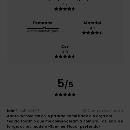
4.7
Tamanho
Material
4.7
Muito pequeno
Demasiado grande
Cor
4.8
5
/5
Iain
16. Julho 2026
Compra verificada
Adoro mesmo estas, o padrão camuflado e a alça em
tecido foram o que me convenceram a comprá-las; são, de
longe, o meu modelo «Summer Flood» preferido!