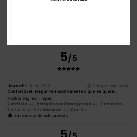
Mark
16. Julho 2026
Compra verificada
Voltei a comprá-los, pois são os mais confortáveis que já
tive.
Mostrar original - Inglês
Conforto
: 5
Relação qualidade/preço
: 5
Tamanho
:
/5
/5
Tamanho perfeito
Material
: 5
Cor
: 5
/5
/5
5
/5
Howard
16. Julho 2026
Compra verificada
Confortável, elegante e exatamente o que eu queria.
Mostrar original - Inglês
Conforto
: 4
Relação qualidade/preço
: 4
Tamanho
:
/5
/5
Tamanho perfeito
Material
: 4
Cor
: 5
/5
/5
Eu recomendo este produto
5
/5