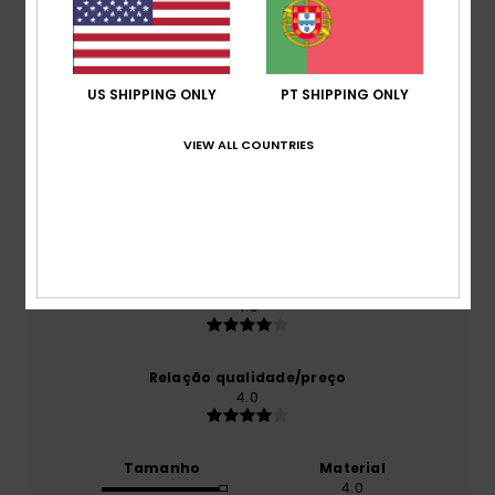
Pontuação média
4.0
US SHIPPING ONLY
PT SHIPPING ONLY
/5
VIEW ALL COUNTRIES
baseado em
1 avaliações verificadas
desde
Outubro 2025
100% dos nossos clientes recomendam este
produto
Conforto
4.0
Relação qualidade/preço
4.0
Tamanho
Material
4.0