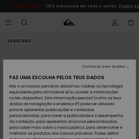
Avançar
para
DUPLA PROMO
-25% adicionais em todo o outlet
Poupa Ag
a
informação
do
produto
ESGOTADO
Acede à tua
HOMEM
Roupas
Roupas
Shop
Surf Shop
Artigos
Outlet
encomenda
Homem
Neve
Homem
Homem
MENINO
Envio
Acessórios
Acessórios
Artigos
Continuar sem aceitar
recém-
Surf Shop
Outlet
MULHER
chegados
Crianças
Artigos
Criança
FAZ UMA ESCOLHA PELOS TEUS DADOS
Devoluções
Neve
Nós e os nossos parceiros utilizamos cookies ou tecnologia
Calçado e
Calçado e
Criança
equivalente para armazenar e/ou aceder a informações
chinelos
chinelos
SURF
Pagamento
Highlights
Highlights
Outlet
no teu dispositivo. Esta informação pessoal (como os teus
Mulher
dados de navegação e endereço IP) pode ser utilizada
SNOW
Snow Shop
para te apresentar publicações e conteúdos
Cartão
Surfe/água
Surfe/água
Feminino
personalizados; para medir a publicidade e o desempenho
presente
Snow
Community
do conteúdo; para apresentar anúncios personalizados;
DUPLA
para saber mais sobre o nosso público; para desenvolver e
PROMO
melhorar os produtos dos nossos parceiros. Podes definir
Quiksilver
Snow
Neve
Highlights