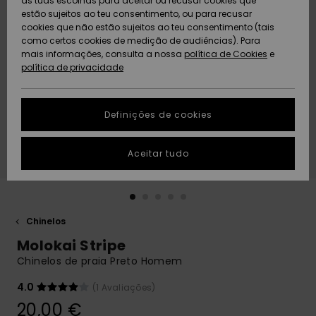
as tuas escolhas para aceitar ou recusar cookies que
Freedom
estão sujeitos ao teu consentimento, ou para recusar
cookies que não estão sujeitos ao teu consentimento (tais
AJUDA
Protecção de
como certos cookies de medição de audiências). Para
Artigos
Artigos
Community
dados
mais informações, consulta a nossa
recém-
recém-
política de Cookies
e
chegados
chegados
política de privacidade
SUSTAINABILITY
Guia de
tamanhos
LOCALIZADOR
Definições de cookies
Coleções
Highlights
DE LOJAS
Inicia uma
Aceitar tudo
CARTÃO
conversa para
PRESENTE
obteres a
resposta mais
rápida à tua
LISTA DE
pergunta.
DESEJO
Chinelos
Iniciar uma
Molokai Stripe
conversa
Chinelos de praia Preto Homem
Encontra
respostas
4.0
(1 Avaliações)
para as
20,00 €
perguntas