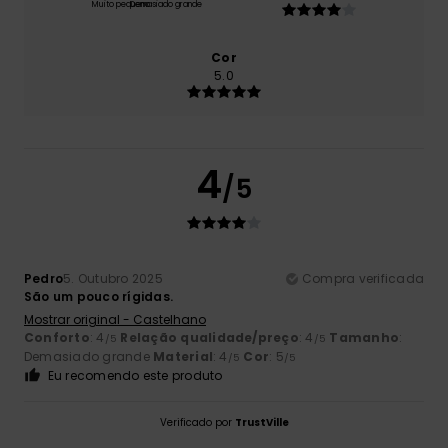
Muito pequeno
Demasiado grande
Cor
5.0
4
/5
Pedro
5. Outubro 2025
Compra verificada
São um pouco rígidas.
Mostrar original - Castelhano
Conforto
: 4
Relação qualidade/preço
: 4
Tamanho
:
/5
/5
Demasiado grande
Material
: 4
Cor
: 5
/5
/5
Eu recomendo este produto
Verificado por
TrustVille