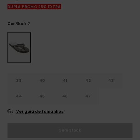
mais
DUPLA PROMO 25% EXTRA
frequentes e o
nosso
formulário de
Black 2
Cor
contacto.
Consultar
as FAQ
39
40
41
42
43
44
45
46
47
Ver guia de tamanhos
Sem stock