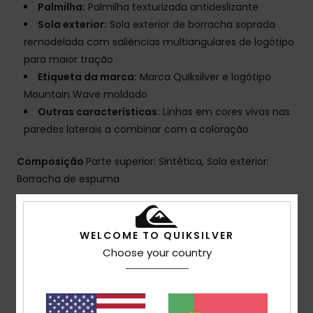
Palmilha:
Palmilha texturizada antideslizante
Sola exterior:
Sola exterior de borracha soprada
remodelada com saliências multiangulares de logótipo
para maior tração
Etiqueta da marca:
Marca Quiksilver e logótipo
Mountain Wave moldado
Outras características:
Linhas em cores vivas nas
paredes laterais a combinar com a coloração
Composição
Parte superior: Sintética, Sola exterior:
Borracha de espuma
Envio& Devoluciones
WELCOME TO QUIKSILVER
Choose your country
Avaliações dos clientes