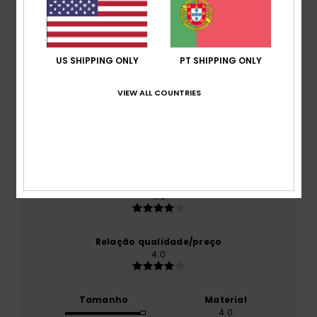
Pontuação média
4.0
US SHIPPING ONLY
PT SHIPPING ONLY
/5
VIEW ALL COUNTRIES
baseado em
1 avaliações verificadas
desde
Outubro 2025
100% dos nossos clientes recomendam este
produto
Conforto
4.0
Relação qualidade/preço
4.0
Tamanho
Material
4.0