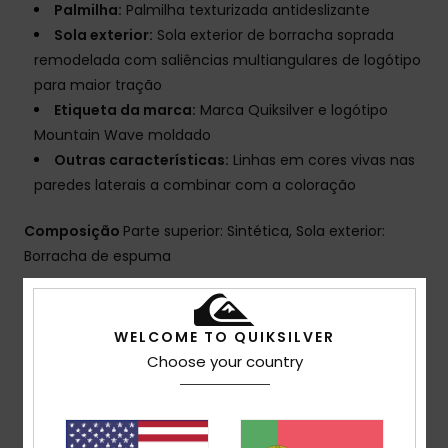
Palmilha:
Palmilha texturizada antideslizante
Sola exterior:
Sola exterior de borracha soprada
remodelada com saliências multiangulares de logótipo
para maior tração
Etiqueta da marca:
Marca Quiksilver e logótipo
Mountain Wave moldado
Outras características:
Linhas em cores vivas nas
paredes laterais a combinar com a coloração
Composição
Parte superior: Sintética, Sola exterior:
Borracha de espuma
Envio& Devoluciones
WELCOME TO QUIKSILVER
Choose your country
Avaliações dos clientes