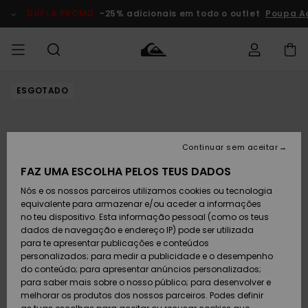
Avançar
para
DUPLA PROMO
-25% adicionais em todo o outlet
Poupa A
a
informação
do
produto
ESGOTADO
Acede à tua
HOMEM
Roupas
Roupas
Shop
Surf Shop
Artigos
Outlet
encomenda
Homem
Neve
Homem
Homem
MENINO
Envio
Acessórios
Acessórios
Artigos
Continuar sem aceitar
recém-
Surf Shop
Outlet
MULHER
chegados
Crianças
Artigos
Criança
FAZ UMA ESCOLHA PELOS TEUS DADOS
Devoluções
Neve
Nós e os nossos parceiros utilizamos cookies ou tecnologia
Calçado e
Calçado e
Criança
equivalente para armazenar e/ou aceder a informações
chinelos
chinelos
SURF
Pagamento
Highlights
Highlights
Outlet
no teu dispositivo. Esta informação pessoal (como os teus
Mulher
dados de navegação e endereço IP) pode ser utilizada
SNOW
Snow Shop
para te apresentar publicações e conteúdos
Cartão
Surfe/água
Surfe/água
Feminino
personalizados; para medir a publicidade e o desempenho
presente
Snow
Community
do conteúdo; para apresentar anúncios personalizados;
DUPLA
para saber mais sobre o nosso público; para desenvolver e
PROMO
melhorar os produtos dos nossos parceiros. Podes definir
Quiksilver
Snow
Neve
Highlights