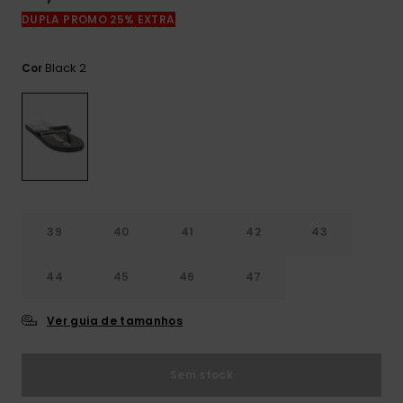
mais
DUPLA PROMO 25% EXTRA
frequentes e o
nosso
formulário de
Black 2
Cor
contacto.
Consultar
as FAQ
39
40
41
42
43
44
45
46
47
Ver guia de tamanhos
Sem stock