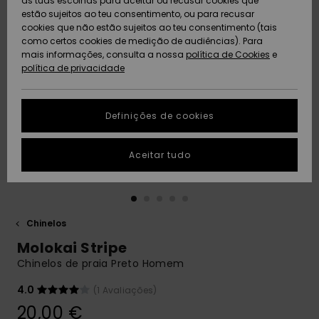
as tuas escolhas para aceitar ou recusar cookies que
Freedom
estão sujeitos ao teu consentimento, ou para recusar
cookies que não estão sujeitos ao teu consentimento (tais
AJUDA
Protecção de
como certos cookies de medição de audiências). Para
Artigos
Artigos
Community
dados
mais informações, consulta a nossa
recém-
recém-
política de Cookies
e
chegados
chegados
política de privacidade
SUSTAINABILITY
Guia de
tamanhos
LOCALIZADOR
Definições de cookies
Coleções
Highlights
DE LOJAS
Inicia uma
Aceitar tudo
CARTÃO
conversa para
PRESENTE
obteres a
resposta mais
rápida à tua
LISTA DE
pergunta.
DESEJO
Chinelos
Iniciar uma
Molokai Stripe
conversa
Chinelos de praia Preto Homem
Encontra
respostas
4.0
(1 Avaliações)
para as
20,00 €
perguntas