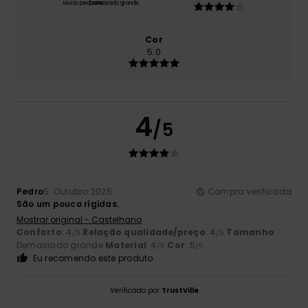
Muito pequeno
Demasiado grande
Cor
5.0
4
/5
Pedro
5. Outubro 2025
Compra verificada
São um pouco rígidas.
Mostrar original - Castelhano
Conforto
: 4
Relação qualidade/preço
: 4
Tamanho
:
/5
/5
Demasiado grande
Material
: 4
Cor
: 5
/5
/5
Eu recomendo este produto
Verificado por
TrustVille