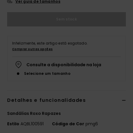
Ver guia de tamanhos
Sem stock
Infelizmente, este artigo está esgotado.
Comprar outras opções
Consulte a disponibilidade na loja
Selecione um tamanho
Detalhes e funcionalidades
Sandálias Roxo Rapazes
Estilo
AQBL100591
Código de Cor
pmg6