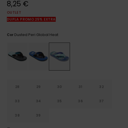
8,25 €
mais
frequentes e o
nosso
OUTLET
formulário de
DUPLA PROMO 25% EXTRA
contacto.
Consultar
Dusted Peri Global Heat
Cor
as FAQ
28
29
30
31
32
33
34
35
36
37
38
39