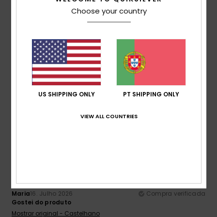
Relação qualidade/preço
Choose your country
5.0
Tamanho
Material
5.0
Muito pequeno
Demasiado grande
Cor
US SHIPPING ONLY
PT SHIPPING ONLY
5.0
VIEW ALL COUNTRIES
5
/5
Maria
16. Julho 2026
Compra verificada
Gostei do produto
Mostrar original - Castelhano