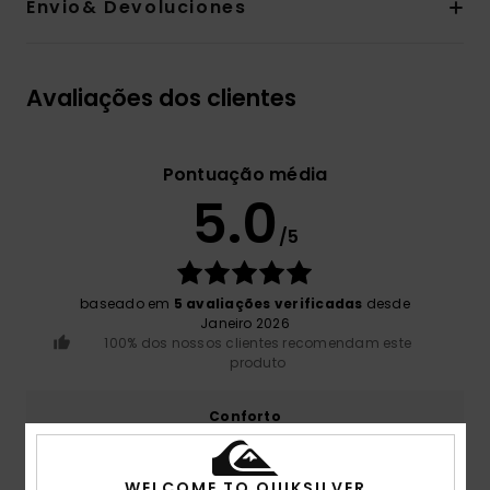
Envio& Devoluciones
Avaliações dos clientes
Pontuação média
5.0
/5
baseado em
5 avaliações verificadas
desde
Janeiro 2026
100% dos nossos clientes recomendam este
produto
Conforto
4.8
WELCOME TO QUIKSILVER