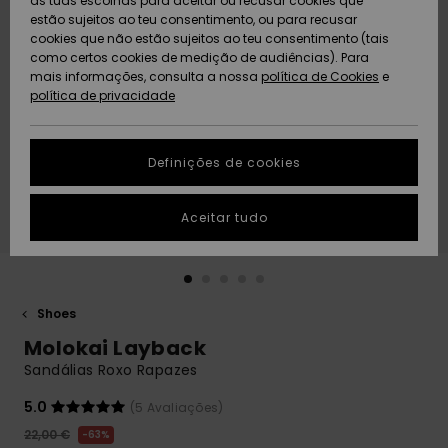
as tuas escolhas para aceitar ou recusar cookies que
Freedom
estão sujeitos ao teu consentimento, ou para recusar
cookies que não estão sujeitos ao teu consentimento (tais
AJUDA
Protecção de
como certos cookies de medição de audiências). Para
Artigos
Artigos
Community
dados
mais informações, consulta a nossa
recém-
recém-
política de Cookies
e
chegados
chegados
política de privacidade
SUSTAINABILITY
Guia de
tamanhos
LOCALIZADOR
Definições de cookies
Coleções
Highlights
DE LOJAS
Inicia uma
Aceitar tudo
CARTÃO
conversa para
PRESENTE
obteres a
resposta mais
rápida à tua
LISTA DE
pergunta.
DESEJO
Shoes
Iniciar uma
Molokai Layback
conversa
Sandálias Roxo Rapazes
Encontra
respostas
5.0
(5 Avaliações)
para as
22,00 €
63%
perguntas