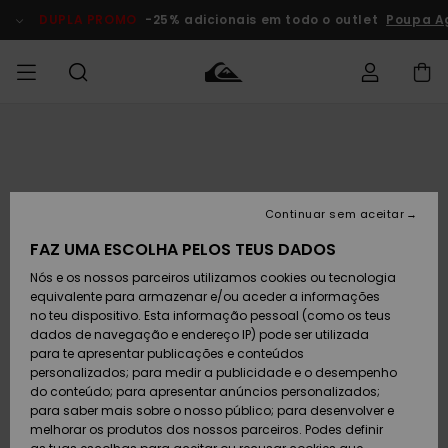
Avançar
para
DUPLA PROMO
-25% adicionais em todo o outlet
Poupa A
a
informação
do
produto
Acede à tua
HOMEM
Roupas
Roupas
Shop
Surf Shop
Artigos
Outlet
encomenda
Homem
Neve
Homem
Homem
MENINO
Envio
Acessórios
Acessórios
Artigos
Continuar sem aceitar
recém-
Surf Shop
Outlet
MULHER
chegados
Crianças
Artigos
Criança
FAZ UMA ESCOLHA PELOS TEUS DADOS
Devoluções
Neve
Nós e os nossos parceiros utilizamos cookies ou tecnologia
Calçado e
Calçado e
Criança
equivalente para armazenar e/ou aceder a informações
chinelos
chinelos
SURF
Pagamento
Highlights
Highlights
Outlet
no teu dispositivo. Esta informação pessoal (como os teus
Mulher
dados de navegação e endereço IP) pode ser utilizada
SNOW
Snow Shop
para te apresentar publicações e conteúdos
Cartão
Surfe/água
Surfe/água
Feminino
personalizados; para medir a publicidade e o desempenho
presente
Snow
Community
do conteúdo; para apresentar anúncios personalizados;
DUPLA
para saber mais sobre o nosso público; para desenvolver e
PROMO
melhorar os produtos dos nossos parceiros. Podes definir
Quiksilver
Snow
Neve
Highlights