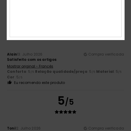
Conforto
: 4
Relação qualidade/preço
: 4
Tamanho
:
/5
/5
Tamanho perfeito
Material
: 4
Cor
: 4
/5
/5
5
/5
Alain
13. Julho 2026
Compra verificada
Satisfeito com os artigos
Mostrar original - Francês
Conforto
: 5
Relação qualidade/preço
: 5
Material
: 5
/5
/5
/5
Cor
: 5
/5
Eu recomendo este produto
5
/5
Toni
12. Julho 2026
Compra verificada