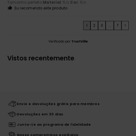
Tamanho perfeito
Material
: 5
Cor
: 5
/5
/5
Eu recomendo este produto
1
2
3
...
7
>
Verificado por
TrustVille
Vistos recentemente
Envio e devoluções grátis para membros
Devoluções em 30 dias
Junta-te ao programa de fidelidade
Nosso compromisso ecológico