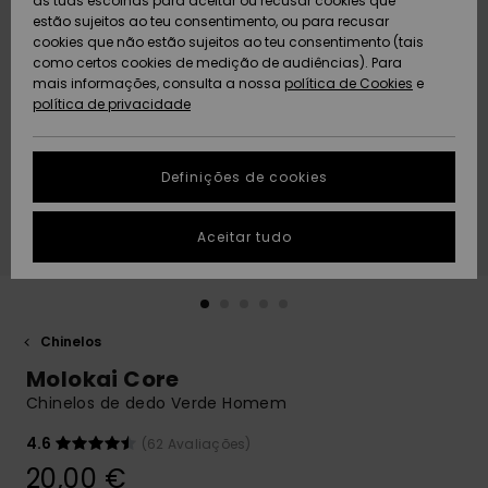
as tuas escolhas para aceitar ou recusar cookies que
Freedom
estão sujeitos ao teu consentimento, ou para recusar
cookies que não estão sujeitos ao teu consentimento (tais
AJUDA
Protecção de
como certos cookies de medição de audiências). Para
Artigos
Artigos
Community
dados
mais informações, consulta a nossa
recém-
recém-
política de Cookies
e
chegados
chegados
política de privacidade
SUSTAINABILITY
Guia de
tamanhos
LOCALIZADOR
Definições de cookies
Coleções
Highlights
DE LOJAS
Inicia uma
Aceitar tudo
CARTÃO
conversa para
PRESENTE
obteres a
resposta mais
rápida à tua
LISTA DE
pergunta.
DESEJO
Chinelos
Iniciar uma
Molokai Core
conversa
Chinelos de dedo Verde Homem
Encontra
respostas
4.6
(62 Avaliações)
para as
20,00 €
perguntas