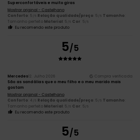
Superconfortáveis e muito giras
Mostrar original - Castelhano
Conforto
: 5
Relação qualidade/preço
: 5
Tamanho
:
/5
/5
Tamanho perfeito
Material
: 5
Cor
: 5
/5
/5
Eu recomendo este produto
5
/5
Mercedes
12. Julho 2026
Compra verificada
São as sandálias que o meu filho e o meu marido mais
gostam
Mostrar original - Castelhano
Conforto
: 4
Relação qualidade/preço
: 5
Tamanho
:
/5
/5
Tamanho perfeito
Material
: 5
Cor
: 5
/5
/5
Eu recomendo este produto
5
/5