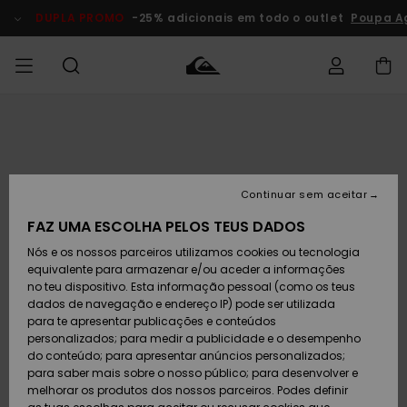
Avançar
para
DUPLA PROMO
-25% adicionais em todo o outlet
Poupa A
a
informação
do
produto
Acede à tua
HOMEM
Roupas
Roupas
Shop
Surf Shop
Artigos
Outlet
encomenda
Homem
Neve
Homem
Homem
MENINO
Envio
Acessórios
Acessórios
Artigos
Continuar sem aceitar
recém-
Surf Shop
Outlet
MULHER
chegados
Crianças
Artigos
Criança
FAZ UMA ESCOLHA PELOS TEUS DADOS
Devoluções
Neve
Nós e os nossos parceiros utilizamos cookies ou tecnologia
Calçado e
Calçado e
Criança
equivalente para armazenar e/ou aceder a informações
chinelos
chinelos
SURF
Pagamento
Highlights
Highlights
Outlet
no teu dispositivo. Esta informação pessoal (como os teus
Mulher
dados de navegação e endereço IP) pode ser utilizada
SNOW
Snow Shop
para te apresentar publicações e conteúdos
Cartão
Surfe/água
Surfe/água
Feminino
personalizados; para medir a publicidade e o desempenho
presente
Snow
Community
do conteúdo; para apresentar anúncios personalizados;
DUPLA
para saber mais sobre o nosso público; para desenvolver e
PROMO
melhorar os produtos dos nossos parceiros. Podes definir
Quiksilver
Snow
Neve
Highlights