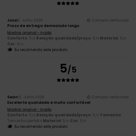
Jussi
11. Julho 2026
Compra verificada
Prazo de entrega demasiado longo
Mostrar original - Inglês
Conforto
: 5
Relação qualidade/preço
: 5
Material
: 5
/5
/5
/5
Cor
: 5
/5
Eu recomendo este produto
5
/5
Sean
10. Julho 2026
Compra verificada
Excelente qualidade e muito confortável
Mostrar original - Inglês
Conforto
: 5
Relação qualidade/preço
: 5
Tamanho
:
/5
/5
Tamanho perfeito
Material
: 5
Cor
: 5
/5
/5
Eu recomendo este produto