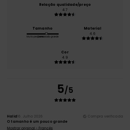
Relação qualidade/preço
4.7
Tamanho
Material
4.6
Muito pequeno
Demasiado grande
Cor
4.9
5
/5
Halid
16. Julho 2026
Compra verificada
O tamanho é um pouco grande
Mostrar original - Francês