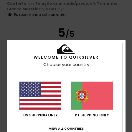
Conforto
: 5
Relação qualidade/preço
: 5
Tamanho
:
/5
/5
Grande
Material
: 5
Cor
: 5
/5
/5
Eu recomendo este produto
5
/5
WELCOME TO QUIKSILVER
Armindo
15. Julho 2026
Compra verificada
Choose your country
Boa combinação de cores
Cor
: 5
/5
4
/5
US SHIPPING ONLY
PT SHIPPING ONLY
Stefano
14. Julho 2026
Compra verificada
Porque é confortável e agradável
VIEW ALL COUNTRIES
Mostrar original - Italiano