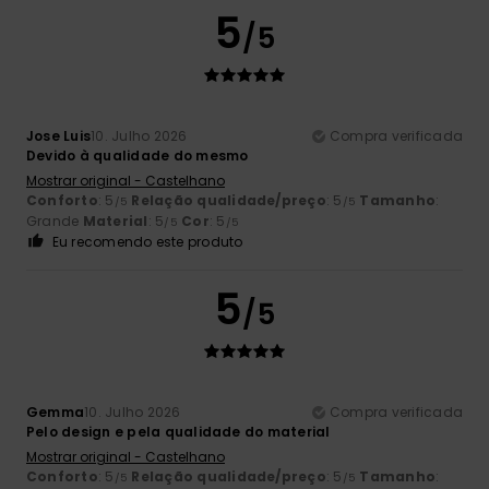
5
/5
Jose Luis
10. Julho 2026
Compra verificada
Devido à qualidade do mesmo
Mostrar original - Castelhano
Conforto
: 5
Relação qualidade/preço
: 5
Tamanho
:
/5
/5
Grande
Material
: 5
Cor
: 5
/5
/5
Eu recomendo este produto
5
/5
Gemma
10. Julho 2026
Compra verificada
Pelo design e pela qualidade do material
Mostrar original - Castelhano
Conforto
: 5
Relação qualidade/preço
: 5
Tamanho
:
/5
/5