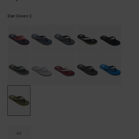
mais
frequentes e o
nosso
Green 2
Cor
formulário de
contacto.
Consultar
as FAQ
48