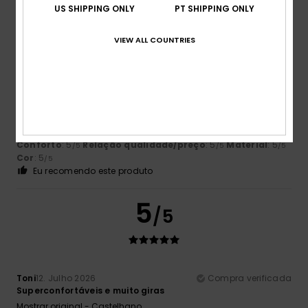
US SHIPPING ONLY
PT SHIPPING ONLY
5
/5
VIEW ALL COUNTRIES
Alain
13. Julho 2026
Compra verificada
Satisfeito com os artigos
Mostrar original - Francês
Conforto
: 5
Relação qualidade/preço
: 5
Material
: 5
/5
/5
/5
Cor
: 5
/5
Eu recomendo este produto
5
/5
Toni
12. Julho 2026
Compra verificada
Superconfortáveis e muito giras
Mostrar original - Castelhano