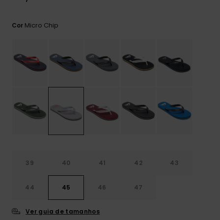
mais
frequentes e o
nosso
Micro Chip
Cor
formulário de
contacto.
Consultar
as FAQ
39
40
41
42
43
44
45
46
47
Ver guia de tamanhos