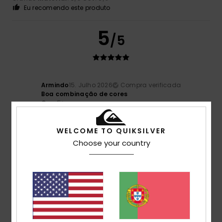
Eu recomendo este produto
5
/5
Armindo
15. Julho 2026
Compra verificada
Boa combinação de cores
Cor
: 5
/5
4
WELCOME TO QUIKSILVER
/5
Choose your country
Stefano
14. Julho 2026
Compra verificada
Porque é confortável e agradável
Mostrar original - Italiano
Conforto
: 4
Relação qualidade/preço
: 4
Tamanho
:
/5
/5
Tamanho perfeito
Material
: 4
Cor
: 4
/5
/5