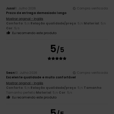
Jussi
11. Julho 2026
Compra verificada
Prazo de entrega demasiado longo
Mostrar original - Inglês
Conforto
: 5
Relação qualidade/preço
: 5
Material
: 5
/5
/5
/5
Cor
: 5
/5
Eu recomendo este produto
5
/5
Sean
10. Julho 2026
Compra verificada
Excelente qualidade e muito confortável
Mostrar original - Inglês
Conforto
: 5
Relação qualidade/preço
: 5
Tamanho
:
/5
/5
Tamanho perfeito
Material
: 5
Cor
: 5
/5
/5
Eu recomendo este produto
5