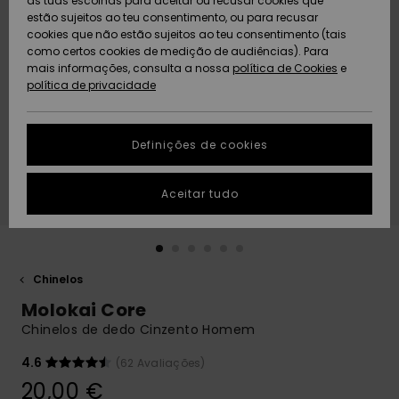
as tuas escolhas para aceitar ou recusar cookies que
Freedom
estão sujeitos ao teu consentimento, ou para recusar
cookies que não estão sujeitos ao teu consentimento (tais
AJUDA
Protecção de
como certos cookies de medição de audiências). Para
Artigos
Artigos
Community
dados
mais informações, consulta a nossa
recém-
recém-
política de Cookies
e
chegados
chegados
política de privacidade
SUSTAINABILITY
Guia de
tamanhos
LOCALIZADOR
Definições de cookies
Coleções
Highlights
DE LOJAS
Inicia uma
Aceitar tudo
CARTÃO
conversa para
PRESENTE
obteres a
resposta mais
rápida à tua
LISTA DE
pergunta.
DESEJO
Chinelos
Iniciar uma
Molokai Core
conversa
Chinelos de dedo Cinzento Homem
Encontra
respostas
4.6
(62 Avaliações)
para as
20,00 €
perguntas