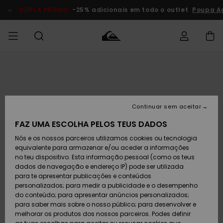
Avançar
para
DUPLA PROMO
-25% adicionais em todo o outlet
Poupa A
a
informação
do
produto
Acede à tua
HOMEM
Roupas
Roupas
Shop
Surf Shop
Artigos
Outlet
encomenda
Homem
Neve
Homem
Homem
MENINO
Envio
Acessórios
Acessórios
Artigos
Continuar sem aceitar
recém-
Surf Shop
Outlet
MULHER
chegados
Crianças
Artigos
Criança
FAZ UMA ESCOLHA PELOS TEUS DADOS
Devoluções
Neve
Nós e os nossos parceiros utilizamos cookies ou tecnologia
Calçado e
Calçado e
Criança
equivalente para armazenar e/ou aceder a informações
chinelos
chinelos
SURF
Pagamento
Highlights
Highlights
Outlet
no teu dispositivo. Esta informação pessoal (como os teus
Mulher
dados de navegação e endereço IP) pode ser utilizada
SNOW
Snow Shop
para te apresentar publicações e conteúdos
Cartão
Surfe/água
Surfe/água
Feminino
personalizados; para medir a publicidade e o desempenho
presente
Snow
Community
do conteúdo; para apresentar anúncios personalizados;
DUPLA
para saber mais sobre o nosso público; para desenvolver e
PROMO
melhorar os produtos dos nossos parceiros. Podes definir
Quiksilver
Snow
Neve
Highlights