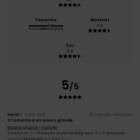
Tamanho
Material
4.6
Muito pequeno
Demasiado grande
Cor
4.9
5
/5
Halid
16. Julho 2026
Compra verificada
O tamanho é um pouco grande
Mostrar original - Francês
Conforto
: 5
Relação qualidade/preço
: 5
Tamanho
:
/5
/5
Grande
Material
: 5
Cor
: 5
/5
/5