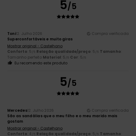
5
/5
Toni
12. Julho 2026
Compra verificada
Superconfortáveis e muito giras
Mostrar original - Castelhano
Conforto
: 5
Relação qualidade/preço
: 5
Tamanho
:
/5
/5
Tamanho perfeito
Material
: 5
Cor
: 5
/5
/5
Eu recomendo este produto
5
/5
Mercedes
12. Julho 2026
Compra verificada
São as sandálias que o meu filho e o meu marido mais
gostam
Mostrar original - Castelhano
Conforto
: 4
Relação qualidade/preço
: 5
Tamanho
:
/5
/5