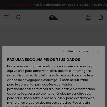
Avançar
para
DUPLA PROMO
-25% adicionais em todo o outlet
Poupa A
a
informação
do
produto
Acede à tua
HOMEM
Roupas
Roupas
Shop
Surf Shop
Artigos
Outlet
encomenda
Homem
Neve
Homem
Homem
MENINO
Envio
Acessórios
Acessórios
Artigos
Continuar sem aceitar
recém-
Surf Shop
Outlet
MULHER
chegados
Crianças
Artigos
Criança
FAZ UMA ESCOLHA PELOS TEUS DADOS
Devoluções
Neve
Nós e os nossos parceiros utilizamos cookies ou tecnologia
Calçado e
Calçado e
Criança
equivalente para armazenar e/ou aceder a informações
chinelos
chinelos
SURF
Pagamento
Highlights
Highlights
Outlet
no teu dispositivo. Esta informação pessoal (como os teus
Mulher
dados de navegação e endereço IP) pode ser utilizada
SNOW
Snow Shop
para te apresentar publicações e conteúdos
Cartão
Surfe/água
Surfe/água
Feminino
personalizados; para medir a publicidade e o desempenho
presente
Snow
Community
do conteúdo; para apresentar anúncios personalizados;
DUPLA
para saber mais sobre o nosso público; para desenvolver e
PROMO
melhorar os produtos dos nossos parceiros. Podes definir
Quiksilver
Snow
Neve
Highlights