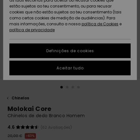
as tuas escolhas para aceitar ou recusar cookies que
Freedom
estão sujeitos ao teu consentimento, ou para recusar
cookies que não estão sujeitos ao teu consentimento (tais
AJUDA
Protecção de
como certos cookies de medição de audiências). Para
Artigos
Artigos
Community
dados
mais informações, consulta a nossa
recém-
recém-
política de Cookies
e
chegados
chegados
política de privacidade
SUSTAINABILITY
Guia de
tamanhos
LOCALIZADOR
Definições de cookies
Coleções
Highlights
DE LOJAS
Inicia uma
Aceitar tudo
CARTÃO
conversa para
PRESENTE
obteres a
resposta mais
rápida à tua
LISTA DE
pergunta.
DESEJO
Chinelos
Iniciar uma
Molokai Core
conversa
Chinelos de dedo Branco Homem
Encontra
respostas
4.6
(62 Avaliações)
para as
20,00 €
63%
perguntas