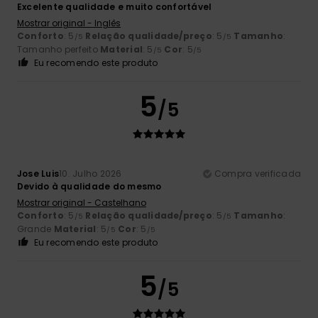
Excelente qualidade e muito confortável
Mostrar original - Inglês
Conforto
: 5
Relação qualidade/preço
: 5
Tamanho
:
/5
/5
Tamanho perfeito
Material
: 5
Cor
: 5
/5
/5
Eu recomendo este produto
5
/5
Jose Luis
10. Julho 2026
Compra verificada
Devido à qualidade do mesmo
Mostrar original - Castelhano
Conforto
: 5
Relação qualidade/preço
: 5
Tamanho
:
/5
/5
Grande
Material
: 5
Cor
: 5
/5
/5
Eu recomendo este produto
5
/5