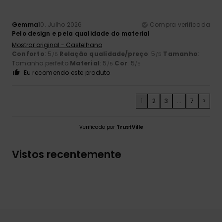
Gemma
10. Julho 2026
Compra verificada
Pelo design e pela qualidade do material
Mostrar original - Castelhano
Conforto
: 5
Relação qualidade/preço
: 5
Tamanho
:
/5
/5
Tamanho perfeito
Material
: 5
Cor
: 5
/5
/5
Eu recomendo este produto
1
2
3
...
7
>
Verificado por
TrustVille
Vistos recentemente