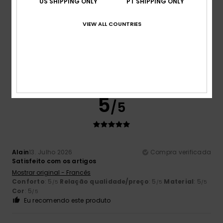
US SHIPPING ONLY
PT SHIPPING ONLY
VIEW ALL COUNTRIES
Stefano
14. Julho 2026
Compra verificada
Porque é confortável e agradável
Mostrar original - Italiano
Conforto
: 4
Relação qualidade/preço
: 4
Tamanho
:
/5
/5
Tamanho perfeito
Material
: 4
Cor
: 4
/5
/5
5
/5
Alain
13. Julho 2026
Compra verificada
Satisfeito com os artigos
Mostrar original - Francês
Conforto
: 5
Relação qualidade/preço
: 5
Material
: 5
/5
/5
/5
Cor
: 5
/5
Eu recomendo este produto