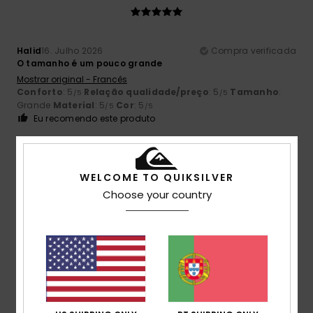
Halid
16. Julho 2026
Compra verificada
O tamanho é um pouco grande
Mostrar original - Francês
Conforto
: 5
Relação qualidade/preço
: 5
Tamanho
:
/5
/5
Grande
Material
: 5
Cor
: 5
/5
/5
Eu recomendo este produto
5
/5
WELCOME TO QUIKSILVER
Choose your country
Armindo
15. Julho 2026
Compra verificada
Boa combinação de cores
Cor
: 5
/5
4
/5