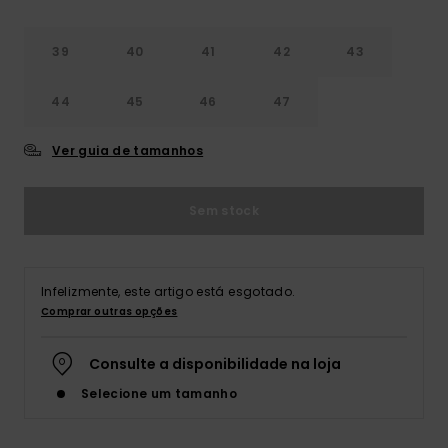
39
40
41
42
43
44
45
46
47
Ver guia de tamanhos
Sem stock
Infelizmente, este artigo está esgotado.
Comprar outras opções
Consulte a disponibilidade na loja
Selecione um tamanho