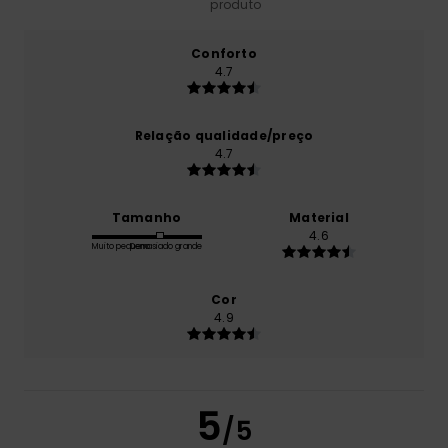
produto
Conforto
4.7
Relação qualidade/preço
4.7
Tamanho
Material
4.6
Muito pequeno
Demasiado grande
Cor
4.9
5
/5