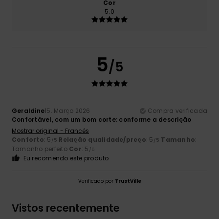
Cor
5.0
5
/5
Geraldine
15. Março 2026
Compra verificada
Confortável, com um bom corte: conforme a descrição
Mostrar original - Francês
Conforto
: 5
Relação qualidade/preço
: 5
Tamanho
:
/5
/5
Tamanho perfeito
Cor
: 5
/5
Eu recomendo este produto
Verificado por
TrustVille
Vistos recentemente