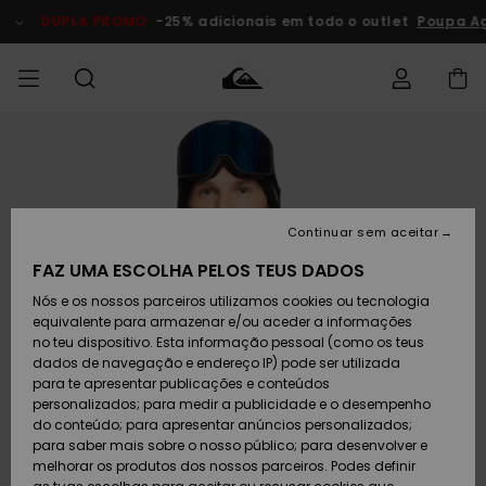
Avançar
para
DUPLA PROMO
-25% adicionais em todo o outlet
Poupa Ag
a
informação
do
produto
Acede à tua
HOMEM
Roupas
Roupas
Shop
Surf Shop
Artigos
Outlet
encomenda
Homem
Neve
Homem
Homem
MENINO
Envio
Acessórios
Acessórios
Artigos
Continuar sem aceitar
recém-
Surf Shop
Outlet
MULHER
chegados
Crianças
Artigos
Criança
FAZ UMA ESCOLHA PELOS TEUS DADOS
Devoluções
Neve
Nós e os nossos parceiros utilizamos cookies ou tecnologia
Calçado e
Calçado e
Criança
equivalente para armazenar e/ou aceder a informações
chinelos
chinelos
SURF
Pagamento
Highlights
Highlights
Outlet
no teu dispositivo. Esta informação pessoal (como os teus
Mulher
dados de navegação e endereço IP) pode ser utilizada
SNOW
Snow Shop
para te apresentar publicações e conteúdos
Cartão
Surfe/água
Surfe/água
Feminino
personalizados; para medir a publicidade e o desempenho
presente
Snow
Community
do conteúdo; para apresentar anúncios personalizados;
DUPLA
para saber mais sobre o nosso público; para desenvolver e
PROMO
melhorar os produtos dos nossos parceiros. Podes definir
Quiksilver
Snow
Neve
Highlights