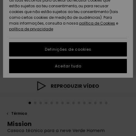
as tuas escolhas para aceitar ou recusar cookies que
Freedom
estão sujeitos ao teu consentimento, ou para recusar
cookies que não estão sujeitos ao teu consentimento (tais
AJUDA
Protecção de
como certos cookies de medição de audiências). Para
Artigos
Artigos
Community
dados
mais informações, consulta a nossa
recém-
recém-
política de Cookies
e
chegados
chegados
política de privacidade
SUSTAINABILITY
Guia de
tamanhos
LOCALIZADOR
Definições de cookies
Coleções
Highlights
DE LOJAS
Inicia uma
Aceitar tudo
CARTÃO
conversa para
PRESENTE
obteres a
resposta mais
rápida à tua
REPRODUZIR VÍDEO
LISTA DE
pergunta.
DESEJO
Iniciar uma
conversa
Térmico
Encontra
respostas
Mission
para as
Casaco técnico para a neve Verde Homem
perguntas