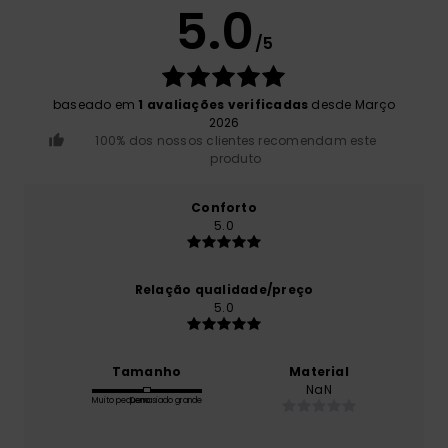
5.0
/5
baseado em
1 avaliações verificadas
desde Março
2026
100% dos nossos clientes recomendam este
produto
Conforto
5.0
Relação qualidade/preço
5.0
Tamanho
Material
NaN
Muito pequeno
Demasiado grande