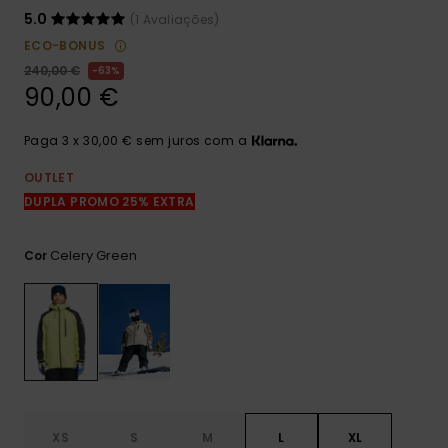
mais
5.0
(1 Avaliações)
frequentes e o
nosso
ECO-BONUS
formulário de
240,00 €
63%
contacto.
90,00 €
Consultar
as FAQ
Paga 3 x 30,00 € sem juros com a
OUTLET
DUPLA PROMO 25% EXTRA
Celery Green
Cor
XS
S
M
L
XL