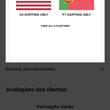
bolso para multimédia interno, bolso de rede interno
grande
Ventilação: Ventilação na área da axila com forro de
US SHIPPING ONLY
PT SHIPPING ONLY
rede
VIEW ALL COUNTRIES
Punhos: Polainas no pulso elásticas integradas
A modelo na fotografia de estúdio tem 178cm/70"
de altura e veste um tamanho M
Composição
100% poliéster reciclado
Envio& Devoluciones
Avaliações dos clientes
Pontuação média