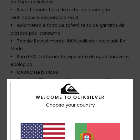
de fibras recicladas
Revestimento feito de restos de produção
reutilizados e desperdício têxtil
Isolamento e forro de tafetá feito de garrafas de
plástico pós-consumo
Tecido: Revestimento: 100% poliéster reciclado Re-
Made
Sem PFC: Tratamento repelente de água durável e
ecológico
CARACTERÍSTICAS
Costuras: Fitas nas costuras em zonas críticas
Forro: Tafetá leve taffeta traçado com tricô
escovado para calor e respirabilidade
WELCOME TO QUIKSILVER
Capuz: Capuz fixo, compatível com capacete com
Choose your country
sistema de ajuste de bloqueio de cordão
Polaina: Polaina
Bolsos: Bolso para cartão na manga, bolso de peito,
2 bolsos com material de aquecimento para as mãos,