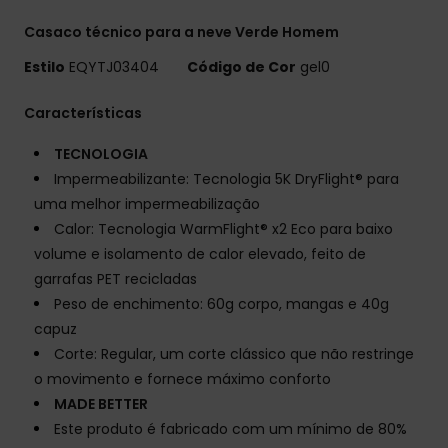
Casaco técnico para a neve Verde Homem
Estilo
EQYTJ03404
Código de Cor
gel0
Características
TECNOLOGIA
Impermeabilizante: Tecnologia 5K DryFlight® para
uma melhor impermeabilização
Calor: Tecnologia WarmFlight® x2 Eco para baixo
volume e isolamento de calor elevado, feito de
garrafas PET recicladas
Peso de enchimento: 60g corpo, mangas e 40g
capuz
Corte: Regular, um corte clássico que não restringe
o movimento e fornece máximo conforto
MADE BETTER
Este produto é fabricado com um mínimo de 80%