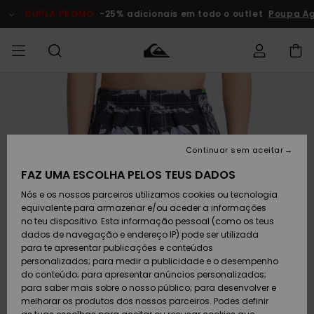
Avançar
para
DUPLA PROMO
-25% adicionais em todo o outlet
Poupa Ag
a
informação
do
produto
Acede à tua
HOMEM
Roupas
Roupas
Shop
Surf Shop
Artigos
Outlet
encomenda
Homem
Neve
Homem
Homem
MENINO
Envio
Acessórios
Acessórios
Artigos
Continuar sem aceitar
recém-
Surf Shop
Outlet
MULHER
chegados
Crianças
Artigos
Criança
FAZ UMA ESCOLHA PELOS TEUS DADOS
Devoluções
Neve
Nós e os nossos parceiros utilizamos cookies ou tecnologia
Calçado e
Calçado e
Criança
equivalente para armazenar e/ou aceder a informações
chinelos
chinelos
SURF
Pagamento
Highlights
Highlights
Outlet
no teu dispositivo. Esta informação pessoal (como os teus
Mulher
dados de navegação e endereço IP) pode ser utilizada
SNOW
Snow Shop
para te apresentar publicações e conteúdos
Cartão
Surfe/água
Surfe/água
Feminino
personalizados; para medir a publicidade e o desempenho
presente
Snow
Community
do conteúdo; para apresentar anúncios personalizados;
DUPLA
para saber mais sobre o nosso público; para desenvolver e
PROMO
melhorar os produtos dos nossos parceiros. Podes definir
Quiksilver
Snow
Neve
Highlights