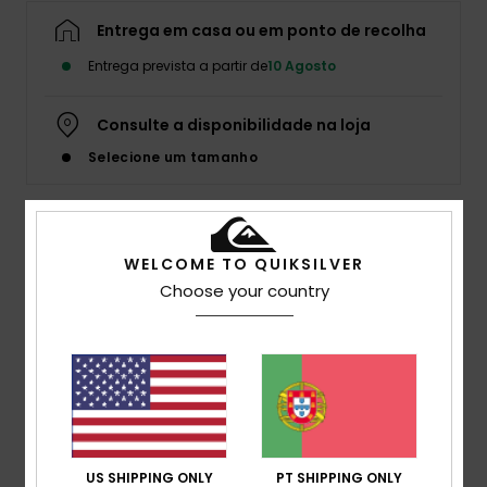
Entrega em casa ou em ponto de recolha
Entrega prevista a partir de
10 Agosto
Consulte a disponibilidade na loja
Selecione um tamanho
Descrição
WELCOME TO QUIKSILVER
Choose your country
Estampados de desenhos animados e cores seguras?
Não, obrigado. A Mercury Criança traz estilo real para a
próxima geração — gráficos arrojados, linhas simples e a
mesma energia crua da coleção principal.
Detalhes e funcionalidades
US SHIPPING ONLY
PT SHIPPING ONLY