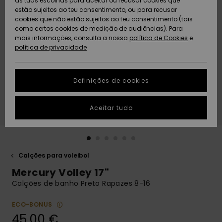
as tuas escolhas para aceitar ou recusar cookies que
Freedom
estão sujeitos ao teu consentimento, ou para recusar
cookies que não estão sujeitos ao teu consentimento (tais
AJUDA
Protecção de
como certos cookies de medição de audiências). Para
Artigos
Artigos
Community
dados
mais informações, consulta a nossa
recém-
recém-
política de Cookies
e
chegados
chegados
política de privacidade
SUSTAINABILITY
Guia de
tamanhos
LOCALIZADOR
Definições de cookies
Coleções
Highlights
DE LOJAS
Inicia uma
Aceitar tudo
CARTÃO
conversa para
PRESENTE
obteres a
resposta mais
rápida à tua
LISTA DE
pergunta.
DESEJO
Calções para voleibol
Iniciar uma
Mercury Volley 17"
conversa
Calções de banho Preto Rapazes 8-16
Encontra
respostas
ECO-BONUS
para as
45,00 €
perguntas