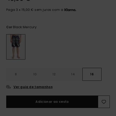
mais
frequentes e o
Paga 3 x 15,00 € sem juros com a
nosso
formulário de
contacto.
Black Mercury
Cor
Consultar
as FAQ
8
10
12
14
16
Ver guia de tamanhos
Adicionar ao cesto