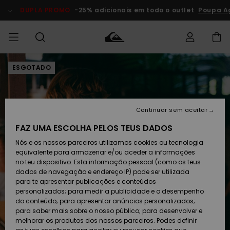
Avançar
para
DUPLA PROMO
-25% adicionais em todo o outlet
Poupa A
a
informação
do
produto
ESGOTADO
Acede à tua
HOMEM
Roupas
Roupas
Shop
Surf Shop
Artigos
Outlet
encomenda
Homem
Neve
Homem
Homem
MENINO
Envio
Acessórios
Acessórios
Artigos
Continuar sem aceitar
recém-
Surf Shop
Outlet
MULHER
chegados
Crianças
Artigos
Criança
FAZ UMA ESCOLHA PELOS TEUS DADOS
Devoluções
Neve
Nós e os nossos parceiros utilizamos cookies ou tecnologia
Calçado e
Calçado e
Criança
equivalente para armazenar e/ou aceder a informações
chinelos
chinelos
SURF
Pagamento
Highlights
Highlights
Outlet
no teu dispositivo. Esta informação pessoal (como os teus
Mulher
dados de navegação e endereço IP) pode ser utilizada
SNOW
Snow Shop
para te apresentar publicações e conteúdos
Cartão
Surfe/água
Surfe/água
Feminino
personalizados; para medir a publicidade e o desempenho
presente
Snow
Community
do conteúdo; para apresentar anúncios personalizados;
DUPLA
para saber mais sobre o nosso público; para desenvolver e
PROMO
melhorar os produtos dos nossos parceiros. Podes definir
Quiksilver
Snow
Neve
Highlights