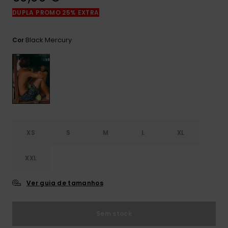
mais
DUPLA PROMO 25% EXTRA
frequentes e o
nosso
formulário de
Black Mercury
Cor
contacto.
Consultar
as FAQ
XS
S
M
L
XL
XXL
Ver guia de tamanhos
Sem stock