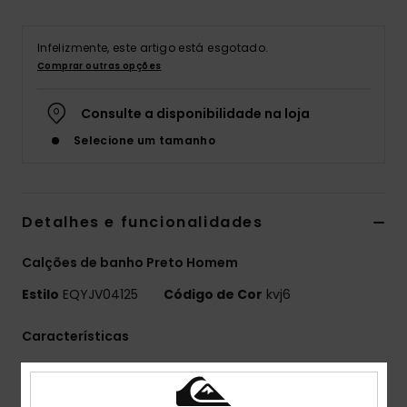
Infelizmente, este artigo está esgotado.
Comprar outras opções
Consulte a disponibilidade na loja
Selecione um tamanho
Detalhes e funcionalidades
Calções de banho Preto Homem
Estilo
EQYJV04125
Código de Cor
kvj6
Características
Coleção:
Coleção Mercury Capsule
Tecido:
Tecido de mistura de 88% poliéster