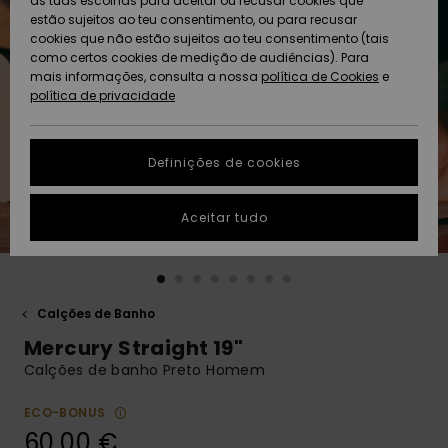
as tuas escolhas para aceitar ou recusar cookies que
Freedom
estão sujeitos ao teu consentimento, ou para recusar
cookies que não estão sujeitos ao teu consentimento (tais
AJUDA
Protecção de
como certos cookies de medição de audiências). Para
Artigos
Artigos
Community
dados
mais informações, consulta a nossa
recém-
recém-
política de Cookies
e
chegados
chegados
política de privacidade
SUSTAINABILITY
Guia de
tamanhos
LOCALIZADOR
Definições de cookies
Coleções
Highlights
DE LOJAS
Inicia uma
Aceitar tudo
CARTÃO
conversa para
PRESENTE
obteres a
resposta mais
rápida à tua
LISTA DE
pergunta.
DESEJO
Calções de Banho
Iniciar uma
Mercury Straight 19"
conversa
Calções de banho Preto Homem
Encontra
respostas
ECO-BONUS
para as
60,00 €
perguntas