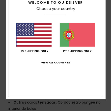
WELCOME TO QUIKSILVER
reciclado e 12% elastano
Choose your country
Popelina refeita: Mantém o nível de desempenho
elevado e a pegada de carbono baixa
Este produto foi fabricado a partir de restos de
produção e de resíduos têxteis reciclados, um passo
mais próximo do fabrico circular
Corte:
Straight
Costuras exteriores:
Costura exterior de 19",
US SHIPPING ONLY
PT SHIPPING ONLY
comprimento médio
Cintura:
Cintura confortável clássica
VIEW ALL COUNTRIES
Fecho: Fecho com cordão fixo
Braguilha:
Sem braguilha
Bolsos:
Bolsos de entrada lateral
Bolso traseiro com fecho de fita de velcro
Etiqueta da marca:
Logótipo de onda e montanha
icónico
Outras características:
Cordão estilo bungee no
interior do bolso