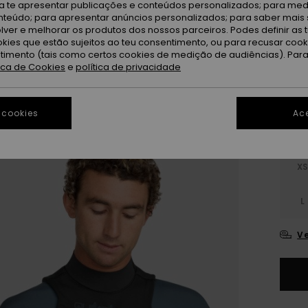
ra te apresentar publicações e conteúdos personalizados; para medi
DUPLA
eúdo; para apresentar anúncios personalizados; para saber mais 
lver e melhorar os produtos dos nossos parceiros. Podes definir as 
okies que estão sujeitos ao teu consentimento, ou para recusar coo
Or
Cor
ntimento (tais como certos cookies de medição de audiências). Par
tica de Cookies
e
política de privacidade
 cookies
Ace
X
L
Ve