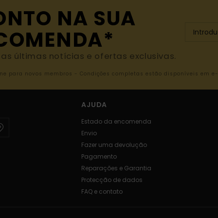
ONTO NA SUA
NCOMENDA*
s últimas notícias e ofertas exclusivas.
nline para novos membros - Condições completas estão disponíveis em e
AJUDA
Estado da encomenda
Envio
Fazer uma devolução
Pagamento
Reparações e Garantia
Protecção de dados
FAQ e contato