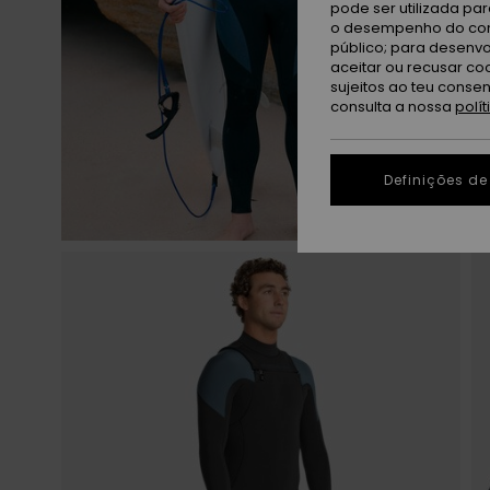
pode ser utilizada pa
o desempenho do cont
público; para desenvo
aceitar ou recusar co
sujeitos ao teu conse
consulta a nossa
polí
Definições de