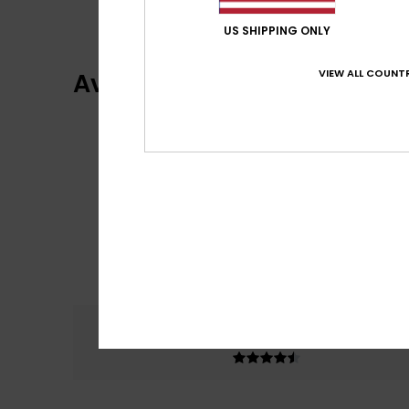
US SHIPPING ONLY
VIEW ALL COUNTR
Avaliações dos clientes
Conforto
Rela
4.5