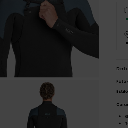
Det
Fato 
Estil
Carac
R
T