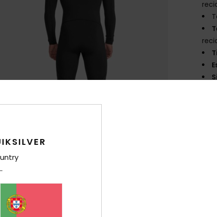
reci
T
T
reci
T
E
S
D
D
refo
A
IKSILVER
Comp
untry
Env
Gar