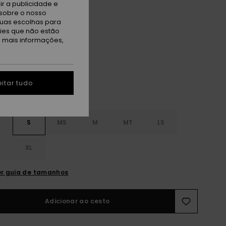
r a publicidade e
 PROMO 25% EXTRA
sobre o nosso
tuas escolhas para
kies que não estão
ion Blue
a mais informações,
itar tudo
S
S
MS
M
MT
LS
XL
r guia de tamanhos
Adicionar ao cesto