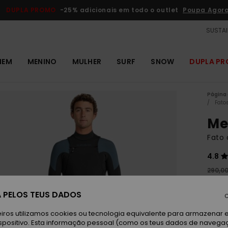
DUPLA PROMO
-25% adicionais em todo o outlet
Poupa Agor
SUSTAI
MEM
MENINO
MULHER
SURF
SNOW
DUPLA P
Página 
Fato
Me
Fato
4.8
290,0
152
 PELOS TEUS DADOS
C
Paga 
iros utilizamos cookies ou tecnologia equivalente para armazenar 
spositivo. Esta informação pessoal (como os teus dados de navega
OUTL