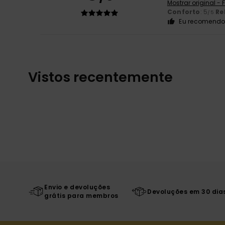
Mostrar original -
Conforto
: 5
Re
/5
Eu recomendo 
Vistos recentemente
Envio e devoluções
Devoluções em 30 dia
grátis para membros