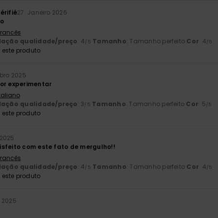
érifié
27. Janeiro 2026
to
 Francês
lação qualidade/preço
: 4
Tamanho
: Tamanho perfeito
Cor
: 4
/5
/5
este produto
bro 2025
or experimentar
Italiano
lação qualidade/preço
: 3
Tamanho
: Tamanho perfeito
Cor
: 5
/5
/5
este produto
 2025
sfeito com este fato de mergulho!!
 Francês
lação qualidade/preço
: 4
Tamanho
: Tamanho perfeito
Cor
: 4
/5
/5
este produto
o 2025