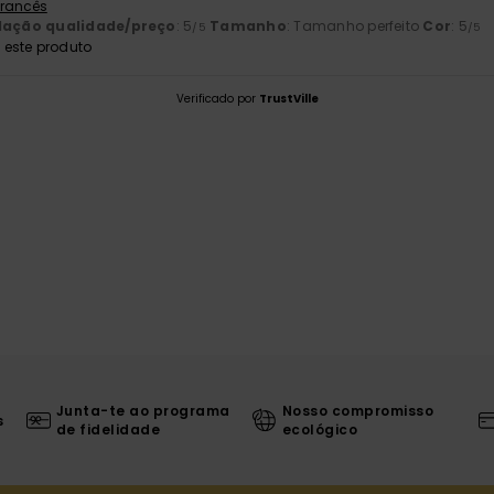
 Francês
lação qualidade/preço
: 5
Tamanho
: Tamanho perfeito
Cor
: 5
/5
/5
este produto
Verificado por
TrustVille
Junta-te ao programa
Nosso compromisso
s
de fidelidade
ecológico