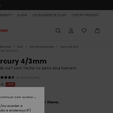
a
NABILITY
AJUDA
LOCALIZADOR DE LOJAS
CARTÃO PRESENTE
ROMO
de início
Surf
Surf Shop Homem
Fatos de Surf
s de Surf 4mm
rcury 4/3mm
 de surf com fecho no peito Azul homem
(4 Avaliações)
0 €
48%
,25 €
ontinuar sem aceitar
3 x 50,75 € sem juros com a
e/ou aceder a
ção e endereço IP)
ET