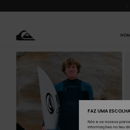
Avançar
para
a
informação
do
produto
HO
FAZ UMA ESCOLHA
Nós e os nossos parce
informações no teu di