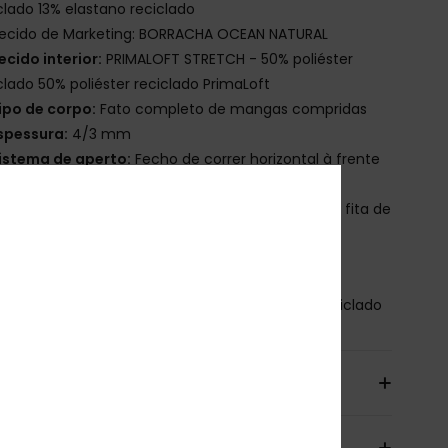
clado 13% elastano reciclado
ecido de Marketing: BORRACHA OCEAN NATURAL
ecido interior:
PRIMALOFT STRETCH - 50% poliéster
clado 50% poliéster reciclado PrimaLoft
ipo de corpo:
Fato completo de mangas compridas
spessura:
4/3 mm
istema de aperto:
Fecho de correr horizontal à frente
etalhe da costura - Exterior: GBS
etalhe da costura - Interior: : nT Fita de reforço e fita de
rço no ponto de grande desgaste
qua Alpha - à base de água
osição
87% Poliéster reciclado, 13% Spandex reciclado
io& Devoluciones
antia