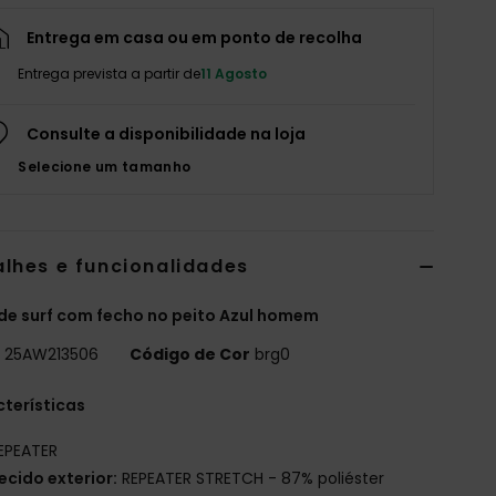
Entrega em casa ou em ponto de recolha
Entrega prevista a partir de
11 Agosto
Consulte a disponibilidade na loja
Selecione um tamanho
alhes e funcionalidades
de surf com fecho no peito Azul homem
o
25AW213506
Código de Cor
brg0
terísticas
EPEATER
ecido exterior:
REPEATER STRETCH - 87% poliéster