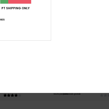
PT SHIPPING ONLY
IES
Pontuação média
4.8
/5
baseado em
4 avaliações verificadas
desde Outubro 2025
100% dos nossos clientes recomendam este produto
ção qualidade/preço
Tamanho
Mat
4.0
N
Muito pequeno
Demasiado grande