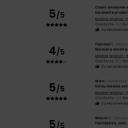
Client anonyme v
5
/5
Excelente produ
Mostrar original -
Conforto
: 4
Re
/5
Eu recomendo 
Fabrizio
15. Dezem
4
/5
Normal e ainda p
Mostrar original - 
Conforto
: 5
Re
/5
Eu recomendo 
Iban
8. Novembro
5
/5
Estou mesmo sati
Mostrar original -
Conforto
: 4
Re
/5
Eu recomendo 
Mauro
26. Outubr
5
/5
Fantástico, ciao