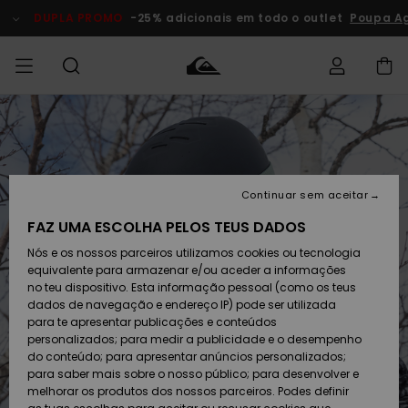
Avançar
para
DUPLA PROMO
-25% adicionais em todo o outlet
Poupa A
a
informação
do
produto
Acede à tua
HOMEM
Roupas
Roupas
Shop
Surf Shop
Artigos
Outlet
encomenda
Homem
Neve
Homem
Homem
MENINO
Envio
Acessórios
Acessórios
Artigos
Continuar sem aceitar
recém-
Surf Shop
Outlet
MULHER
chegados
Crianças
Artigos
Criança
FAZ UMA ESCOLHA PELOS TEUS DADOS
Devoluções
Neve
Nós e os nossos parceiros utilizamos cookies ou tecnologia
Calçado e
Calçado e
Criança
equivalente para armazenar e/ou aceder a informações
chinelos
chinelos
SURF
Pagamento
Highlights
Highlights
Outlet
no teu dispositivo. Esta informação pessoal (como os teus
Mulher
dados de navegação e endereço IP) pode ser utilizada
SNOW
Snow Shop
para te apresentar publicações e conteúdos
Cartão
Surfe/água
Surfe/água
Feminino
personalizados; para medir a publicidade e o desempenho
presente
Snow
Community
do conteúdo; para apresentar anúncios personalizados;
DUPLA
para saber mais sobre o nosso público; para desenvolver e
PROMO
melhorar os produtos dos nossos parceiros. Podes definir
Quiksilver
Snow
Neve
Highlights