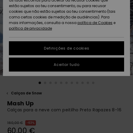
as tuas escolhas para aceitar ou recusar cookies que
Freedom
estão sujeitos ao teu consentimento, ou para recusar
cookies que não estão sujeitos ao teu consentimento (tais
AJUDA
Protecção de
como certos cookies de medição de audiências). Para
Artigos
Artigos
Community
dados
mais informações, consulta a nossa
recém-
recém-
política de Cookies
e
chegados
chegados
política de privacidade
SUSTAINABILITY
Guia de
tamanhos
LOCALIZADOR
Definições de cookies
Coleções
Highlights
DE LOJAS
Inicia uma
Aceitar tudo
CARTÃO
conversa para
PRESENTE
obteres a
resposta mais
rápida à tua
LISTA DE
pergunta.
DESEJO
Calças de Snow
Iniciar uma
Mash Up
conversa
Calças para a neve com peitilho Preto Rapazes 8-16
Encontra
respostas
160,00 €
63%
para as
60,00 €
perguntas