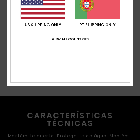
Forro:
Tafetá leve traçado com tricô escovado
para calor e respirabilidade
Cintura:
Ajustador exterior na cintura
Bolsos:
2 bolsos com material de aquecimento
US SHIPPING ONLY
PT SHIPPING ONLY
para as mãos com fecho
Ventilação:
Ventilação com forro de rede
VIEW ALL COUNTRIES
Composição
[Tecido principal] 100% poliéster reciclado
Envio& Devoluciones
CARACTERÍSTICAS
TÉCNICAS
Mantém-te quente. Protege-te da água. Mantém-