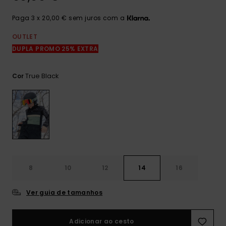
mais
frequentes e o
Paga 3 x 20,00 € sem juros com a
nosso
formulário de
OUTLET
contacto.
DUPLA PROMO 25% EXTRA
Consultar
as FAQ
True Black
Cor
8
10
12
14
16
Ver guia de tamanhos
Adicionar ao cesto