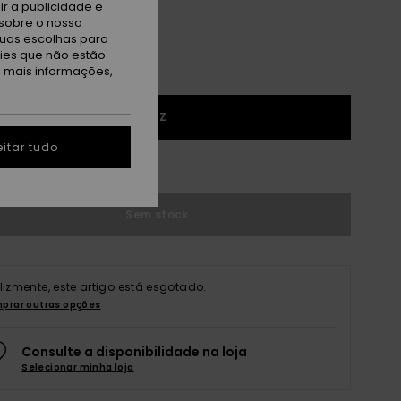
r a publicidade e
sobre o nosso
tuas escolhas para
kies que não estão
a mais informações,
1SZ
itar tudo
r guia de tamanhos
Sem stock
elizmente, este artigo está esgotado.
prar outras opções
Consulte a disponibilidade na loja
Selecionar minha loja