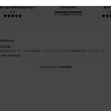
ção qualidade/preço
Tamanho
Mat
5.0
5
Muito pequeno
Demasiado grande
6
ntásticos
 Francês
ade/preço
: 5
Tamanho
: Tamanho perfeito
Material
: 5
Cor
: 5
/5
/5
/5
este produto
Verificado por
TrustVille