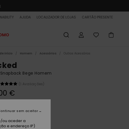
a
NABILITY
AJUDA
LOCALIZADOR DE LOJAS
CARTÃO PRESENTE
ROMO
de início
Homem
Acessórios
Outros Acessórios
cked
 Snapback Bege Homem
(1 Avaliações)
00 €
 PROMO 25% EXTRA
ontinuar sem aceitar
og
e/ou aceder a
ção e endereço IP)