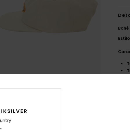
Det
Boné
Estil
Carac
T
T
C
com 
P
F
E
IKSILVER
marc
untry
cent
E