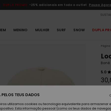
DUPLA PROMO
-25% adicionais em todo o outlet
Poupa Agor
SUSTAI
MEM
MENINO
MULHER
SURF
SNOW
DUPLA P
Página 
Lo
Boné
5.0
30,
DUPLA
 PELOS TEUS DADOS
C
F
Cor
iros utilizamos cookies ou tecnologia equivalente para armazenar 
spositivo. Esta informação pessoal (como os teus dados de navega