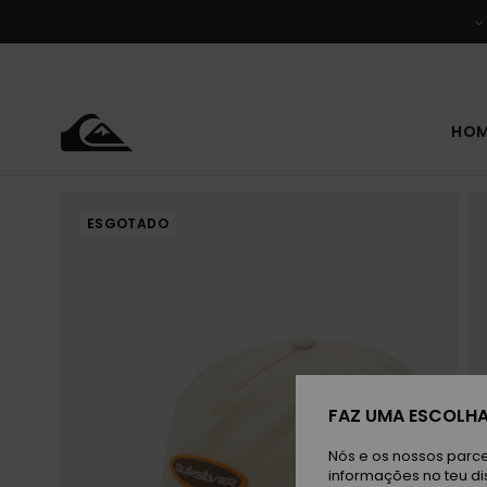
Avançar
para
a
informação
do
produto
HO
ESGOTADO
FAZ UMA ESCOLHA
Nós e os nossos parce
informações no teu di