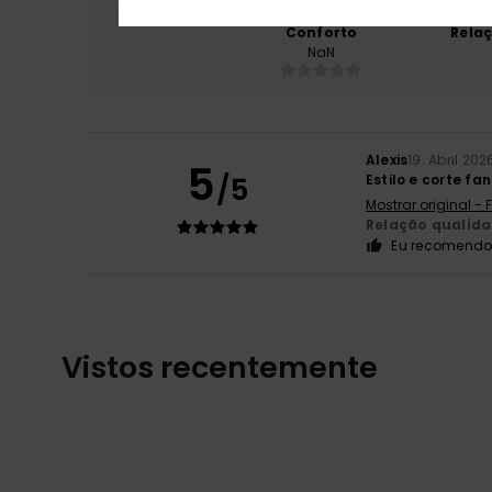
Conforto
Rela
NaN
Alexis
19. Abril 202
5
/5
Estilo e corte fa
Mostrar original -
Relação qualid
Eu recomendo 
Vistos recentemente