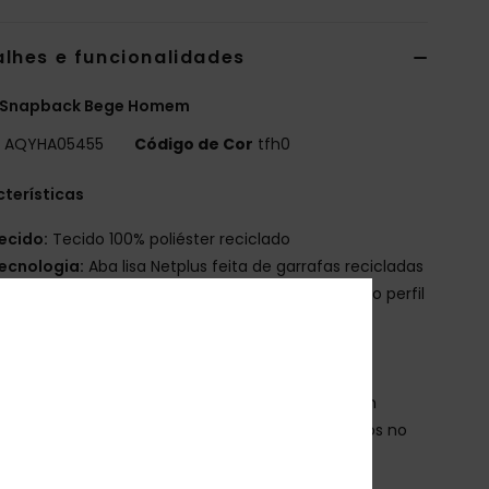
alhes e funcionalidades
 Snapback Bege Homem
o
AQYHA05455
Código de Cor
tfh0
terísticas
ecido:
Tecido 100% poliéster reciclado
ecnologia:
Aba lisa Netplus feita de garrafas recicladas
onstrução:
Construção não estruturado de baixo perfil
6 painéis
ala:
Aba lisa
echo:
Fecho Snapback de plástico reciclado
tiqueta da marca:
Aplique de lona orgânica com
a de alta densidade feita de materiais reciclados no
ro, à frente
tiqueta de alta definição no fecho posterior