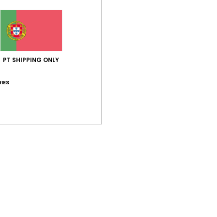
Comp
Env
PT SHIPPING ONLY
IES
Pontuação média
5.0
/5
baseado em
1 avaliações verificadas
desde Abril 2026
100% dos nossos clientes recomendam este produto