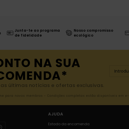
Junta-te ao programa
Nosso compromisso
s
de fidelidade
ecológico
ONTO NA SUA
NCOMENDA*
s últimas notícias e ofertas exclusivas.
nline para novos membros - Condições completas estão disponíveis em e
AJUDA
Estado da encomenda