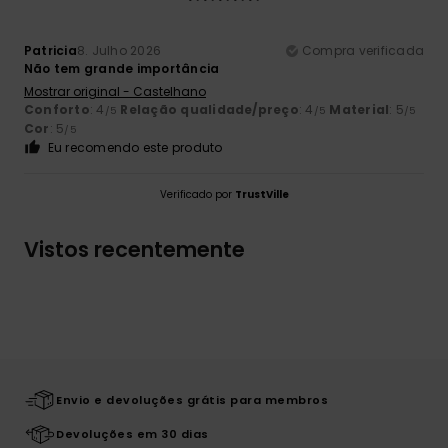
Patricia
8. Julho 2026
Compra verificada
Não tem grande importância
Mostrar original - Castelhano
Conforto
: 4
Relação qualidade/preço
: 4
Material
: 5
/5
/5
/5
Cor
: 5
/5
Eu recomendo este produto
Verificado por
TrustVille
Vistos recentemente
Envio e devoluções grátis para membros
Devoluções em 30 dias