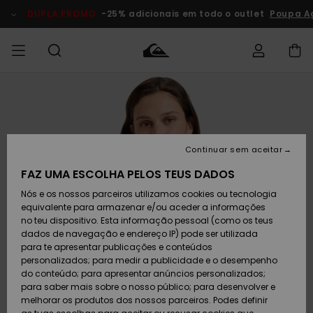
Avançar
para
DUPLA PROMO
-25% adicionais em todo o outlet
Poupa Ag
a
informação
do
produto
Acede à tua
HOMEM
Roupas
Roupas
Shop
Surf Shop
Artigos
Outlet
encomenda
Homem
Neve
Homem
Homem
MENINO
Envio
Acessórios
Acessórios
Artigos
Continuar sem aceitar
recém-
Surf Shop
Outlet
MULHER
chegados
Crianças
Artigos
Criança
FAZ UMA ESCOLHA PELOS TEUS DADOS
Devoluções
Neve
Nós e os nossos parceiros utilizamos cookies ou tecnologia
Calçado e
Calçado e
Criança
equivalente para armazenar e/ou aceder a informações
chinelos
chinelos
SURF
Pagamento
Highlights
Highlights
Outlet
no teu dispositivo. Esta informação pessoal (como os teus
Mulher
dados de navegação e endereço IP) pode ser utilizada
SNOW
Snow Shop
para te apresentar publicações e conteúdos
Cartão
Surfe/água
Surfe/água
Feminino
personalizados; para medir a publicidade e o desempenho
presente
Snow
Community
do conteúdo; para apresentar anúncios personalizados;
DUPLA
para saber mais sobre o nosso público; para desenvolver e
PROMO
melhorar os produtos dos nossos parceiros. Podes definir
Quiksilver
Snow
Neve
Highlights