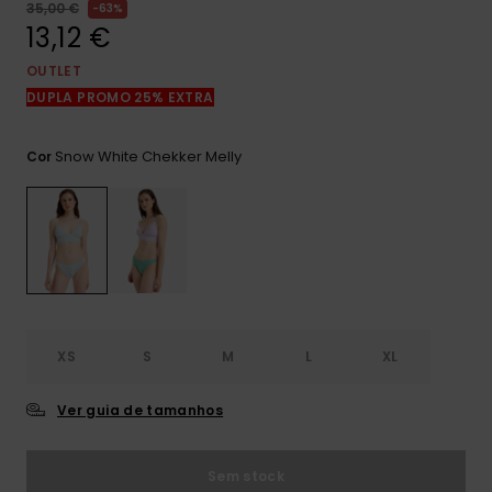
mais
35,00 €
63%
frequentes e o
13,12 €
nosso
formulário de
OUTLET
contacto.
DUPLA PROMO 25% EXTRA
Consultar
as FAQ
Snow White Chekker Melly
Cor
XS
S
M
L
XL
Ver guia de tamanhos
Sem stock