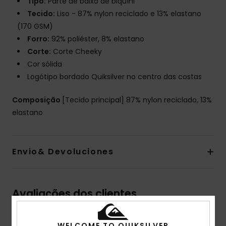
Tipo:
Parte de baixo de biquíni
Tecido:
Liso - 87% nylon reciclado e 13% elastano
(170 GSM)
Forro:
92% poliéster, 8% elastano
Corte:
Corte Cheeky
Cor sólida
Logótipo bordado Quiksilver no centro das costas
Composição
[Tecido principal] 87% nylon reciclado, 13%
elastano
Envio& Devoluciones
Avaliações dos clientes
WELCOME TO QUIKSILVER