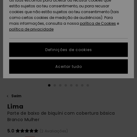
as tuas escolhas para aceitar ou recusar cookies que
Freedom
estão sujeitos ao teu consentimento, ou para recusar
cookies que não estão sujeitos ao teu consentimento (tais
AJUDA
Protecção de
como certos cookies de medição de audiências). Para
Artigos
Artigos
Community
dados
mais informações, consulta a nossa
recém-
recém-
política de Cookies
e
chegados
chegados
política de privacidade
SUSTAINABILITY
Guia de
tamanhos
LOCALIZADOR
Definições de cookies
Coleções
Highlights
DE LOJAS
Inicia uma
Aceitar tudo
CARTÃO
conversa para
PRESENTE
obteres a
resposta mais
rápida à tua
LISTA DE
pergunta.
DESEJO
Swim
Iniciar uma
Lima
conversa
Parte de baixo de biquíni com cobertura básica
Encontra
Branco Mulher
respostas
para as
5.0
(2 Avaliações)
perguntas