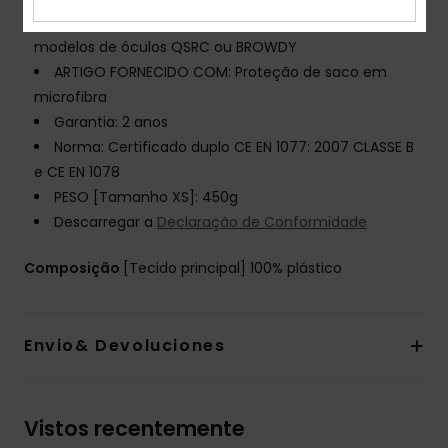
MELHOR COMBINAÇÃO DE ÓCULOS: Ideal com os
modelos de óculos QSRC ou BROWDY
ARTIGO FORNECIDO COM: Proteção de saco em
microfibra
Garantia: 2 anos
Norma: Certificado duplo CE EN 1077: 2007 CLASSE B
e CE EN 1078
PESO [Tamanho XS]: 450g
Descarregar a
Declaração de Conformidade
Composição
[Tecido principal] 100% plástico
Envio& Devoluciones
Vistos recentemente