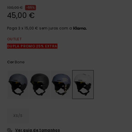
mais
frequentes e o
100,00 €
55%
nosso
45,00 €
formulário de
contacto.
Paga 3 x 15,00 € sem juros com a
Consultar
as FAQ
OUTLET
DUPLA PROMO 25% EXTRA
Bone
Cor
XS/S
Ver guia de tamanhos