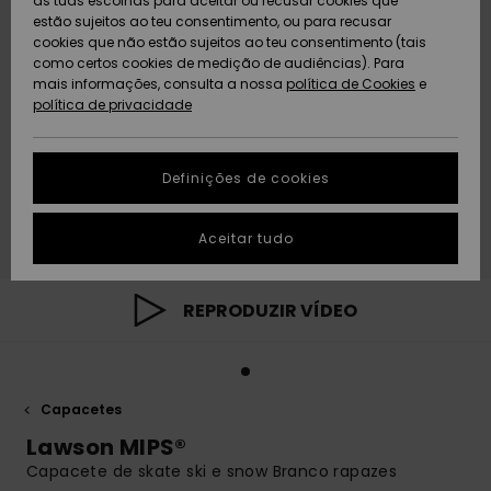
as tuas escolhas para aceitar ou recusar cookies que
Freedom
estão sujeitos ao teu consentimento, ou para recusar
cookies que não estão sujeitos ao teu consentimento (tais
AJUDA
Protecção de
como certos cookies de medição de audiências). Para
Artigos
Artigos
Community
dados
mais informações, consulta a nossa
recém-
recém-
política de Cookies
e
chegados
chegados
política de privacidade
SUSTAINABILITY
Guia de
tamanhos
LOCALIZADOR
Definições de cookies
Coleções
Highlights
DE LOJAS
Inicia uma
Aceitar tudo
CARTÃO
conversa para
PRESENTE
obteres a
resposta mais
rápida à tua
REPRODUZIR VÍDEO
LISTA DE
pergunta.
DESEJO
Iniciar uma
conversa
Capacetes
Encontra
respostas
Lawson MIPS®
para as
Capacete de skate ski e snow Branco rapazes
perguntas