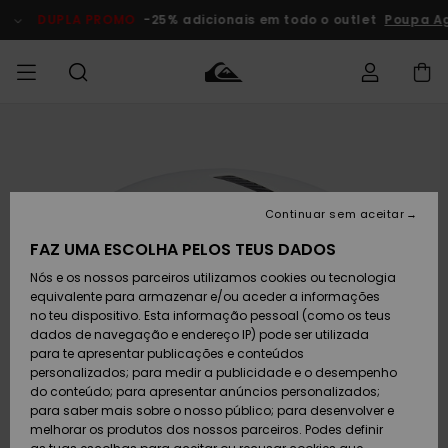
Avançar
para
DUPLA PROMO
-25% adicionais em todo o outlet
Poupa Ag
a
informação
do
produto
Acede à tua
HOMEM
Roupas
Roupas
Shop
Surf Shop
Artigos
Outlet
encomenda
Homem
Neve
Homem
Homem
MENINO
Envio
Acessórios
Acessórios
Artigos
Continuar sem aceitar
recém-
Surf Shop
Outlet
MULHER
chegados
Crianças
Artigos
Criança
FAZ UMA ESCOLHA PELOS TEUS DADOS
Devoluções
Neve
Nós e os nossos parceiros utilizamos cookies ou tecnologia
Calçado e
Calçado e
Criança
equivalente para armazenar e/ou aceder a informações
chinelos
chinelos
SURF
Pagamento
Highlights
Highlights
Outlet
no teu dispositivo. Esta informação pessoal (como os teus
Mulher
dados de navegação e endereço IP) pode ser utilizada
SNOW
Snow Shop
para te apresentar publicações e conteúdos
Cartão
Surfe/água
Surfe/água
Feminino
personalizados; para medir a publicidade e o desempenho
presente
Snow
Community
do conteúdo; para apresentar anúncios personalizados;
DUPLA
para saber mais sobre o nosso público; para desenvolver e
PROMO
melhorar os produtos dos nossos parceiros. Podes definir
Quiksilver
Snow
Neve
Highlights