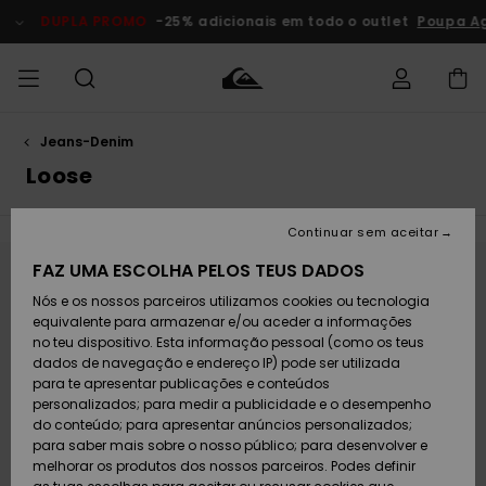
Avançar
para
DUPLA PROMO
-25% adicionais em todo o outlet
Poupa A
a
seleção
da
grelha
de
produtos
Jeans-Denim
Acede à tua
HOMEM
Roupas
Roupas
Shop
Surf Shop
Artigos
Outlet
encomenda
Loose
Homem
Neve
Homem
Homem
MENINO
Envio
Acessórios
Acessórios
Artigos
Continuar sem aceitar
recém-
Surf Shop
Outlet
MULHER
chegados
Crianças
Artigos
Criança
FAZ UMA ESCOLHA PELOS TEUS DADOS
Devoluções
Neve
Fica atento/a, os produtos voltam em
Nós e os nossos parceiros utilizamos cookies ou tecnologia
Calçado e
Calçado e
Criança
breve
equivalente para armazenar e/ou aceder a informações
chinelos
chinelos
SURF
Pagamento
Highlights
Highlights
Outlet
no teu dispositivo. Esta informação pessoal (como os teus
Mulher
dados de navegação e endereço IP) pode ser utilizada
SNOW
Snow Shop
para te apresentar publicações e conteúdos
Cartão
Opa, não encontramos resultados para a
Surfe/água
Surfe/água
Feminino
personalizados; para medir a publicidade e o desempenho
presente
Snow
Community
do conteúdo; para apresentar anúncios personalizados;
tua pesquisa.
DUPLA
para saber mais sobre o nosso público; para desenvolver e
Não te preocupes! Experimenta com outras palavras-chave ou
PROMO
melhorar os produtos dos nossos parceiros. Podes definir
Quiksilver
Snow
Neve
explora as nossas categorias para encontrar o que procuras.
Highlights