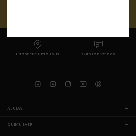
mais
frequentes e o
(*) Oferta válida online para novos membros - Condições
nosso
completas estão disponíveis em e-mail de boas-vindas
formulário de
contacto.
Consultar
as FAQ
Encontre uma loja
Contacte-nos
AJUDA
QUIKSILVER