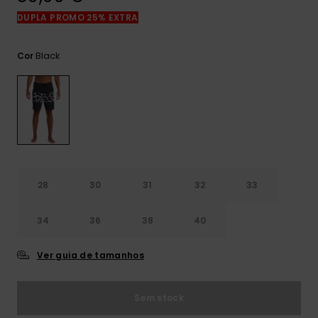
mais
DUPLA PROMO 25% EXTRA
frequentes e o
nosso
formulário de
Black
Cor
contacto.
Consultar
as FAQ
28
30
31
32
33
34
36
38
40
Ver guia de tamanhos
Sem stock