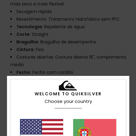
mais seco e mais flexível
Secagem rápida
Revestimento: Tratamento hidrofóbico sem PFC
Tecnologia:
Repelente de água
Corte:
Straight
Braguilha:
Braguilha de desempenho
Cintura:
Fixa
Costuras abertas: Costura aberta 19", comprimento
médio
Fecho:
Fecho com cordão
Bolsos:
Bolso aplicado com fecho de fita de velcro
de 2 peças
WELCOME TO QUIKSILVER
Etiqueta da marca:
Logótipo de onda e montanha
Choose your country
icónico
Outras características:
Nova construção de
braguilha com abas de cordão redondas
Cordão estilo bungee no interior do bolso
Fio reciclado