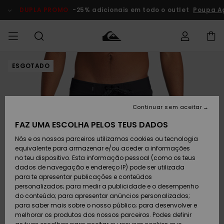
Avançar
para
DUPLA PROMO
-25% adicionais em todo o outlet
Poupa A
a
informação
do
produto
ESGOTADO
Acede à tua
HOMEM
Roupas
Roupas
Shop
Surf Shop
Artigos
Outlet
encomenda
Homem
Neve
Homem
Homem
MENINO
Envio
Acessórios
Acessórios
Artigos
Continuar sem aceitar
recém-
Surf Shop
Outlet
MULHER
chegados
Crianças
Artigos
Criança
FAZ UMA ESCOLHA PELOS TEUS DADOS
Devoluções
Neve
Nós e os nossos parceiros utilizamos cookies ou tecnologia
Calçado e
Calçado e
Criança
equivalente para armazenar e/ou aceder a informações
chinelos
chinelos
SURF
Pagamento
Highlights
Highlights
Outlet
no teu dispositivo. Esta informação pessoal (como os teus
Mulher
dados de navegação e endereço IP) pode ser utilizada
SNOW
Snow Shop
para te apresentar publicações e conteúdos
Cartão
Surfe/água
Surfe/água
Feminino
personalizados; para medir a publicidade e o desempenho
presente
Snow
Community
do conteúdo; para apresentar anúncios personalizados;
DUPLA
para saber mais sobre o nosso público; para desenvolver e
PROMO
melhorar os produtos dos nossos parceiros. Podes definir
Quiksilver
Snow
Neve
Highlights