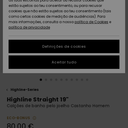
as tuas escolhas para aceitar ou recusar cookies que
Freedom
estão sujeitos ao teu consentimento, ou para recusar
cookies que não estão sujeitos ao teu consentimento (tais
AJUDA
Protecção de
como certos cookies de medição de audiências). Para
Artigos
Artigos
Community
dados
mais informações, consulta a nossa
recém-
recém-
política de Cookies
e
chegados
chegados
política de privacidade
SUSTAINABILITY
Guia de
tamanhos
LOCALIZADOR
Definições de cookies
Coleções
Highlights
DE LOJAS
Inicia uma
Aceitar tudo
CARTÃO
conversa para
PRESENTE
obteres a
resposta mais
rápida à tua
LISTA DE
pergunta.
DESEJO
Highline-Series
Iniciar uma
Highline Straight 19"
conversa
Calções de banho pelo joelho Castanho Homem
Encontra
respostas
ECO-BONUS
para as
80,00 €
perguntas