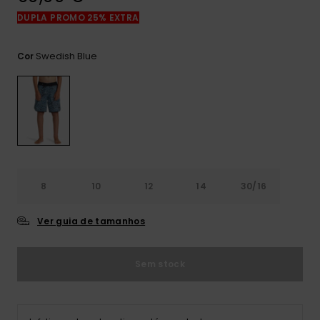
mais
DUPLA PROMO 25% EXTRA
frequentes e o
nosso
formulário de
Swedish Blue
Cor
contacto.
Consultar
as FAQ
8
10
12
14
30/16
Ver guia de tamanhos
Sem stock