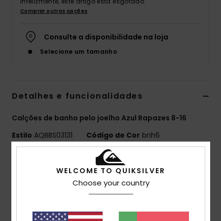
Infelizmente, este artigo está esgotado.
Comprar outras opções
Consulte a disponibilidade na loja
Selecione um tamanho
Detalhes e funcionalidades
Calções de banho pelo joelho Azul Rapazes 8-16
Estilo
AQBBS03131
Código de Cor
bnh6
Características
WELCOME TO QUIKSILVER
Coleção:
Coleção Highline Series
Choose your country
Tecido:
Elástico em 4 direções Highlite®: mais leve,
mais seco e mais flexível
Feito de garrafas de plástico recicladas