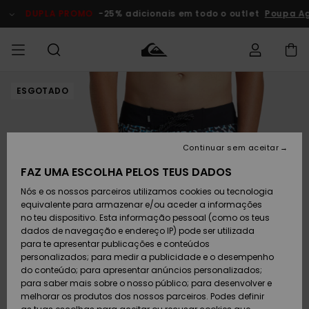
Avançar
para
DUPLA PROMO
-25% adicionais em todo o outlet
Poupa A
a
informação
do
produto
ESGOTADO
Acede à tua
HOMEM
Roupas
Roupas
Shop
Surf Shop
Artigos
Outlet
encomenda
Homem
Neve
Homem
Homem
MENINO
Envio
Acessórios
Acessórios
Artigos
Continuar sem aceitar
recém-
Surf Shop
Outlet
MULHER
chegados
Crianças
Artigos
Criança
FAZ UMA ESCOLHA PELOS TEUS DADOS
Devoluções
Neve
Nós e os nossos parceiros utilizamos cookies ou tecnologia
Calçado e
Calçado e
Criança
equivalente para armazenar e/ou aceder a informações
chinelos
chinelos
SURF
Pagamento
Highlights
Highlights
Outlet
no teu dispositivo. Esta informação pessoal (como os teus
Mulher
dados de navegação e endereço IP) pode ser utilizada
SNOW
Snow Shop
para te apresentar publicações e conteúdos
Cartão
Surfe/água
Surfe/água
Feminino
personalizados; para medir a publicidade e o desempenho
presente
Snow
Community
do conteúdo; para apresentar anúncios personalizados;
DUPLA
para saber mais sobre o nosso público; para desenvolver e
PROMO
melhorar os produtos dos nossos parceiros. Podes definir
Quiksilver
Snow
Neve
Highlights