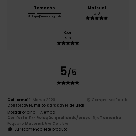
Tamanho
Material
5.0
Muito pequeno
Demasiado grande
Cor
5.0
5
/5
Guillermo
18. Março 2026
Compra verificada
Confortável, muito agradável de usar
Mostrar original - Alemão
Conforto
: 5
Relação qualidade/preço
: 5
Tamanho
:
/5
/5
Pequeno
Material
: 5
Cor
: 5
/5
/5
Eu recomendo este produto