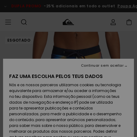
Avançar
para
DUPLA PROMO
-25% adicionais em todo o outlet
Poupa Ag
a
informação
do
produto
ESGOTADO
Acede à tua
HOMEM
Roupas
Roupas
Shop
Surf Shop
Artigos
Outlet
encomenda
Homem
Neve
Homem
Homem
MENINO
Envio
Acessórios
Acessórios
Artigos
Continuar sem aceitar
recém-
Surf Shop
Outlet
MULHER
chegados
Crianças
Artigos
Criança
FAZ UMA ESCOLHA PELOS TEUS DADOS
Devoluções
Neve
Nós e os nossos parceiros utilizamos cookies ou tecnologia
Calçado e
Calçado e
Criança
equivalente para armazenar e/ou aceder a informações
chinelos
chinelos
SURF
Pagamento
Highlights
Highlights
Outlet
no teu dispositivo. Esta informação pessoal (como os teus
Mulher
dados de navegação e endereço IP) pode ser utilizada
SNOW
Snow Shop
para te apresentar publicações e conteúdos
Cartão
Surfe/água
Surfe/água
Feminino
personalizados; para medir a publicidade e o desempenho
presente
Snow
Community
do conteúdo; para apresentar anúncios personalizados;
DUPLA
para saber mais sobre o nosso público; para desenvolver e
PROMO
melhorar os produtos dos nossos parceiros. Podes definir
Quiksilver
Snow
Neve
Highlights