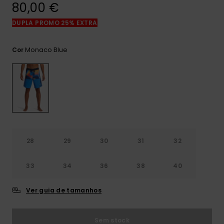
mais
80,00 €
frequentes e o
nosso
DUPLA PROMO 25% EXTRA
formulário de
contacto.
Monaco Blue
Cor
Consultar
as FAQ
28
29
30
31
32
33
34
36
38
40
Ver guia de tamanhos
Sem stock