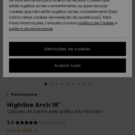
as tuas escolhas para aceitar ou recusar cookies que
Freedom
estão sujeitos ao teu consentimento, ou para recusar
cookies que não estão sujeitos ao teu consentimento (tais
AJUDA
Protecção de
como certos cookies de medição de audiências). Para
Artigos
Artigos
Community
dados
mais informações, consulta a nossa
recém-
recém-
política de Cookies
e
chegados
chegados
política de privacidade
SUSTAINABILITY
Guia de
tamanhos
LOCALIZADOR
Definições de cookies
Coleções
Highlights
DE LOJAS
Inicia uma
Aceitar tudo
CARTÃO
conversa para
PRESENTE
obteres a
resposta mais
rápida à tua
LISTA DE
pergunta.
DESEJO
Performance
Iniciar uma
Highline Arch 19"
conversa
Calções de banho pelo joelho Azul Homem
Encontra
respostas
5.0
(1 Avaliações)
para as
ECO-BONUS
perguntas