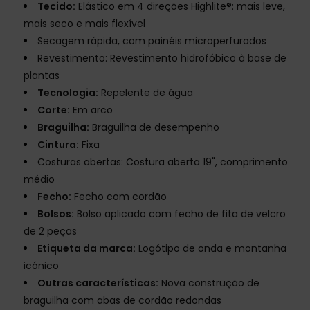
Tecido:
Elástico em 4 direções Highlite®: mais leve,
mais seco e mais flexível
Secagem rápida, com painéis microperfurados
Revestimento: Revestimento hidrofóbico à base de
plantas
Tecnologia:
Repelente de água
Corte:
Em arco
Braguilha:
Braguilha de desempenho
Cintura:
Fixa
Costuras abertas: Costura aberta 19", comprimento
médio
Fecho:
Fecho com cordão
Bolsos:
Bolso aplicado com fecho de fita de velcro
de 2 peças
Etiqueta da marca:
Logótipo de onda e montanha
icónico
Outras características:
Nova construção de
braguilha com abas de cordão redondas