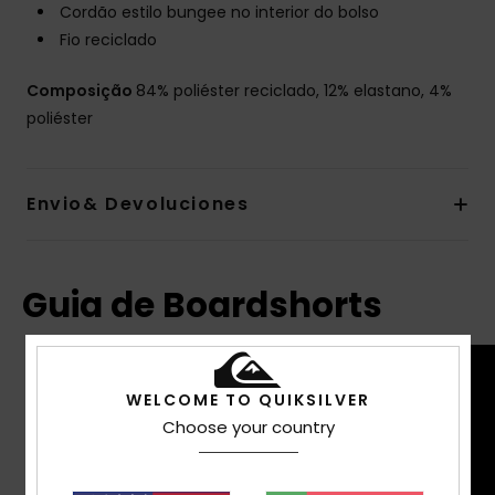
Cordão estilo bungee no interior do bolso
Fio reciclado
Composição
84% poliéster reciclado, 12% elastano, 4%
poliéster
Envio& Devoluciones
Guia de Boardshorts
WELCOME TO QUIKSILVER
Choose your country