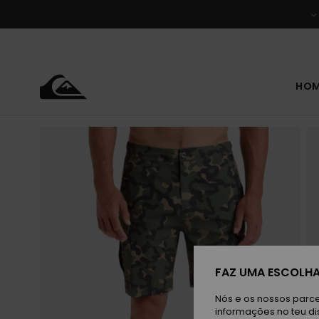
Avançar
para
a
informação
do
produto
HO
FAZ UMA ESCOLHA
Nós e os nossos parce
informações no teu di