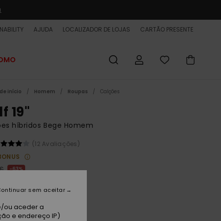
a
NABILITY
AJUDA
LOCALIZADOR DE LOJAS
CARTÃO PRESENTE
ROMO
de início
Homem
Roupas
Calções
f 19"
ões híbridos Bege Homem
(12 Avaliações)
BONUS
 €
63%
62 €
ontinuar sem aceitar
ET
e/ou aceder a
 PROMO 25% EXTRA
ção e endereço IP)