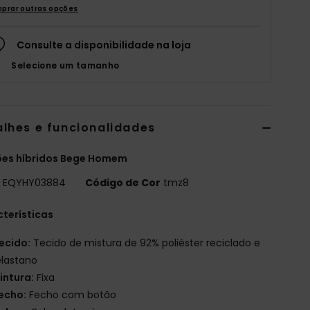
prar outras opções
Consulte a disponibilidade na loja
Selecione um tamanho
alhes e funcionalidades
ões híbridos Bege Homem
o
EQYHY03884
Código de Cor
tmz8
terísticas
ecido:
Tecido de mistura de 92% poliéster reciclado e
elastano
intura:
Fixa
echo:
Fecho com botão