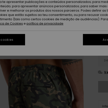
ra te apresentar publicações e conteúdos personalizados; para medi
eúdo; para apresentar anúncios personalizados; para saber mais 
A
Cor
lver e melhorar os produtos dos nossos parceiros. Podes definir as 
okies que estão sujeitos ao teu consentimento, ou para recusar coo
ntimento (tais como certos cookies de medição de audiências). Par
tica de Cookies
e
política de privacidade
 cookies
Ace
28
3
Ve
Inf