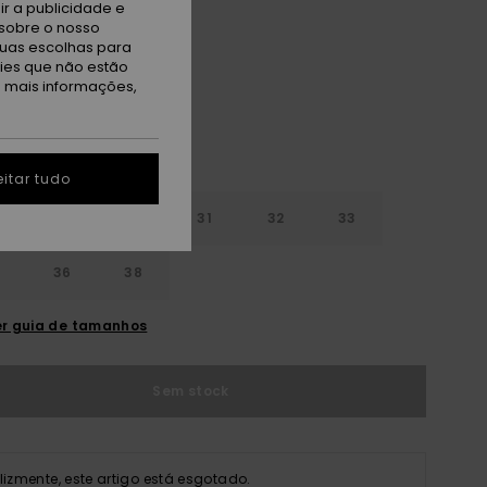
r a publicidade e
sobre o nosso
loe Butancamo
tuas escolhas para
kies que não estão
a mais informações,
itar tudo
29
30
31
32
33
4
36
38
r guia de tamanhos
Sem stock
elizmente, este artigo está esgotado.