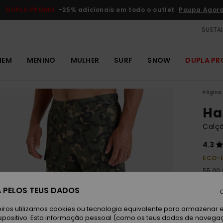
DUPLA PROMO
-25% adicionais em todo o outlet
Poupa Agor
SUSTAI
MEM
MENINO
MULHER
SURF
SNOW
DUPLA P
Página 
Hal
Calç
4.3
ECO-
55,00
20,
 PELOS TEUS DADOS
C
OUTL
iros utilizamos cookies ou tecnologia equivalente para armazenar 
DUPLA
spositivo. Esta informação pessoal (como os teus dados de navega