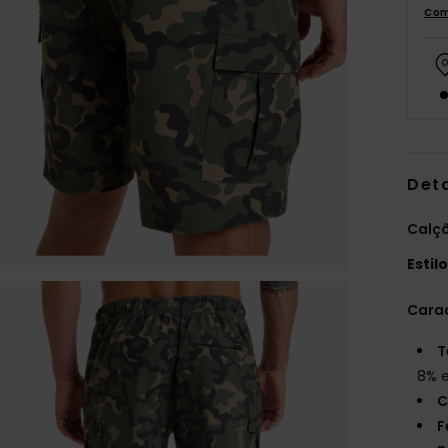
Com
Det
Calç
Estil
Carac
T
8% 
C
F