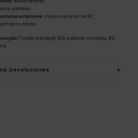
olsos:
Bolsos laterais
olsos utilitários
osturas exteriores:
Costura exterior de 19",
primento médio
osição
[Tecido principal] 92% poliéster reciclado, 8%
ano
io& Devoluciones