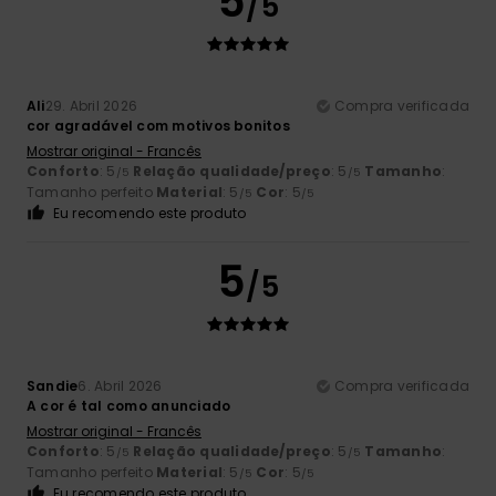
5
/5
Ali
29. Abril 2026
Compra verificada
cor agradável com motivos bonitos
Mostrar original - Francês
Conforto
: 5
Relação qualidade/preço
: 5
Tamanho
:
/5
/5
Tamanho perfeito
Material
: 5
Cor
: 5
/5
/5
Eu recomendo este produto
5
/5
Sandie
6. Abril 2026
Compra verificada
A cor é tal como anunciado
Mostrar original - Francês
Conforto
: 5
Relação qualidade/preço
: 5
Tamanho
:
/5
/5
Tamanho perfeito
Material
: 5
Cor
: 5
/5
/5
Eu recomendo este produto