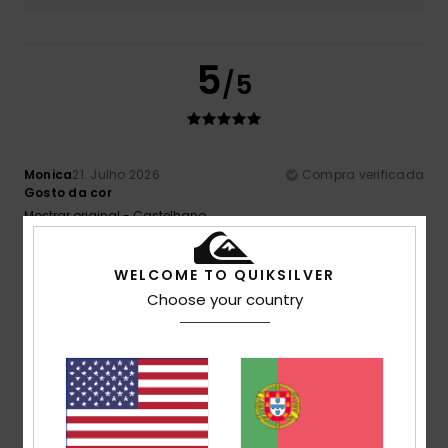
5
/5
Monica
21. Julho 2026
Compra verificada
Gosto da cor
Mostrar original - Castelhano
Conforto
: 4
Relação qualidade/preço
: 5
Tamanho
:
/5
/5
Tamanho perfeito
Material
: 4
Cor
: 5
/5
/5
Eu recomendo este produto
WELCOME TO QUIKSILVER
Choose your country
5
/5
Mélanie
13. Julho 2026
Compra verificada
Perfeito