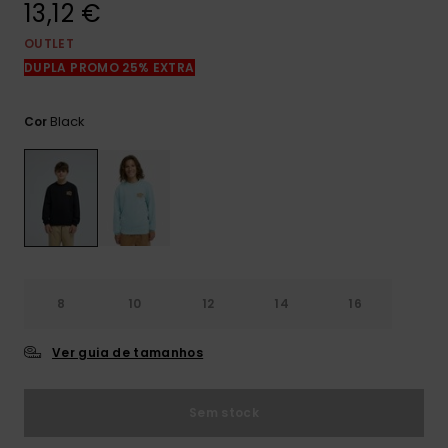
13,12 €
mais
frequentes e o
nosso
OUTLET
formulário de
DUPLA PROMO 25% EXTRA
contacto.
Consultar
Black
Cor
as FAQ
8
10
12
14
16
Ver guia de tamanhos
Sem stock