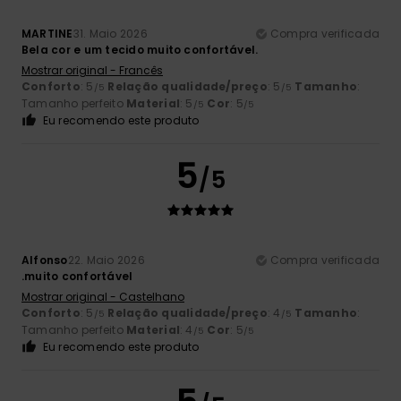
MARTINE
31. Maio 2026
Compra verificada
Bela cor e um tecido muito confortável.
Mostrar original - Francês
Conforto
: 5
Relação qualidade/preço
: 5
Tamanho
:
/5
/5
Tamanho perfeito
Material
: 5
Cor
: 5
/5
/5
Eu recomendo este produto
5
/5
Alfonso
22. Maio 2026
Compra verificada
.muito confortável
Mostrar original - Castelhano
Conforto
: 5
Relação qualidade/preço
: 4
Tamanho
:
/5
/5
Tamanho perfeito
Material
: 4
Cor
: 5
/5
/5
Eu recomendo este produto