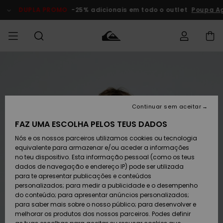
Avançar
para
DUPLA PROMO
-25% adicionais em todo o outlet
Poupa A
a
informação
do
produto
Acede à tua
HOMEM
Roupas
Roupas
Shop
Surf Shop
Artigos
Outlet
encomenda
Homem
Neve
Homem
Homem
MENINO
Envio
Acessórios
Acessórios
Artigos
Continuar sem aceitar
recém-
Surf Shop
Outlet
MULHER
chegados
Crianças
Artigos
Criança
FAZ UMA ESCOLHA PELOS TEUS DADOS
Devoluções
Neve
Nós e os nossos parceiros utilizamos cookies ou tecnologia
Calçado e
Calçado e
Criança
equivalente para armazenar e/ou aceder a informações
chinelos
chinelos
SURF
Pagamento
Highlights
Highlights
Outlet
no teu dispositivo. Esta informação pessoal (como os teus
Mulher
dados de navegação e endereço IP) pode ser utilizada
SNOW
Snow Shop
para te apresentar publicações e conteúdos
Cartão
Surfe/água
Surfe/água
Feminino
personalizados; para medir a publicidade e o desempenho
presente
Snow
Community
do conteúdo; para apresentar anúncios personalizados;
DUPLA
para saber mais sobre o nosso público; para desenvolver e
PROMO
melhorar os produtos dos nossos parceiros. Podes definir
Quiksilver
Snow
Neve
Highlights