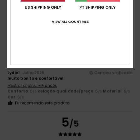
Mostrar original - Francês
US SHIPPING ONLY
PT SHIPPING ONLY
Conforto
: 5
Relação qualidade/preço
: 5
Tamanho
:
/5
/5
Tamanho perfeito
Material
: 5
Cor
: 5
/5
/5
VIEW ALL COUNTRIES
Eu recomendo este produto
5
/5
Lydie
2. Julho 2026
Compra verificada
muito bonito e confortável
Mostrar original - Francês
Conforto
: 5
Relação qualidade/preço
: 5
Material
: 5
/5
/5
/5
Cor
: 5
/5
Eu recomendo este produto
5
/5