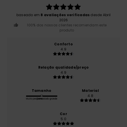
baseado em
8 avaliações verificadas
desde Abril
2026
100% dos nossos clientes recomendam este
produto
Conforto
4.9
Relação qualidade/preço
4.9
Tamanho
Material
4.8
Muito pequeno
Demasiado grande
Cor
5.0