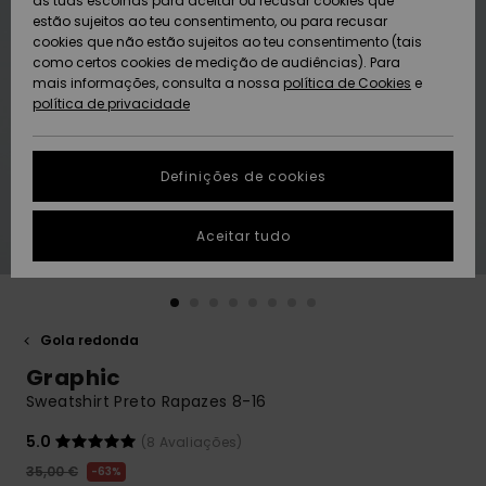
as tuas escolhas para aceitar ou recusar cookies que
Freedom
estão sujeitos ao teu consentimento, ou para recusar
cookies que não estão sujeitos ao teu consentimento (tais
AJUDA
Protecção de
como certos cookies de medição de audiências). Para
Artigos
Artigos
Community
dados
mais informações, consulta a nossa
recém-
recém-
política de Cookies
e
chegados
chegados
política de privacidade
SUSTAINABILITY
Guia de
tamanhos
LOCALIZADOR
Definições de cookies
Coleções
Highlights
DE LOJAS
Inicia uma
Aceitar tudo
CARTÃO
conversa para
PRESENTE
obteres a
resposta mais
rápida à tua
LISTA DE
pergunta.
DESEJO
Gola redonda
Iniciar uma
Graphic
conversa
Sweatshirt Preto Rapazes 8-16
Encontra
respostas
5.0
(8 Avaliações)
para as
35,00 €
63%
perguntas