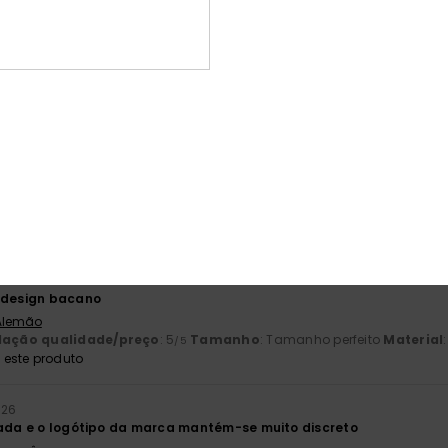
80% dos nossos clientes recomendam este produto
ção qualidade/preço
Tamanho
Mat
4.8
4
Muito pequeno
Demasiado grande
2026
promoção
 Francês
lação qualidade/preço
: 4
Tamanho
: Tamanho perfeito
Material
:
/5
 2026
e design bacano
 Alemão
lação qualidade/preço
: 5
Tamanho
: Tamanho perfeito
Material
/5
este produto
026
hada e o logótipo da marca mantém-se muito discreto