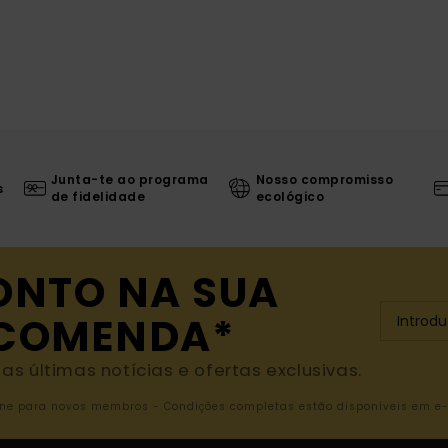
Junta-te ao programa
Nosso compromisso
s
de fidelidade
ecológico
ONTO NA SUA
NCOMENDA*
s últimas notícias e ofertas exclusivas.
nline para novos membros - Condições completas estão disponíveis em e