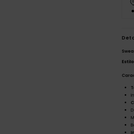
Det
Sweat
Estil
Carac
T
I
C
D
M
B
I