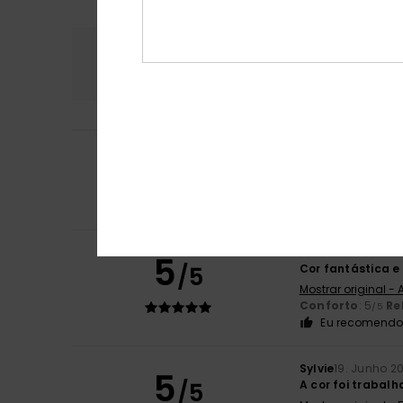
Conforto
Rela
4.8
4
Florent
13. Julho 
/5
Cor e preço em 
Mostrar original -
Conforto
: 4
Re
/5
Marina
29. Junho
5
/5
Cor fantástica 
Mostrar original -
Conforto
: 5
Re
/5
Eu recomendo 
Sylvie
19. Junho 2
5
/5
A cor foi trabal