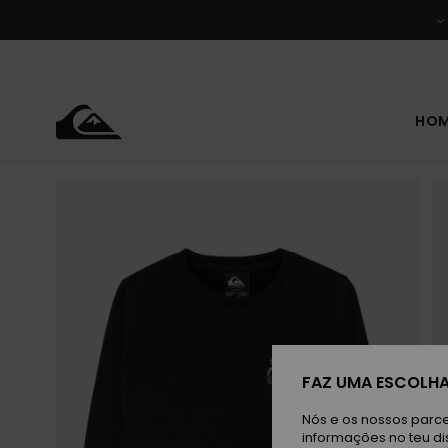
Avançar
para
a
informação
do
produto
HO
FAZ UMA ESCOLHA
Nós e os nossos parce
informações no teu di