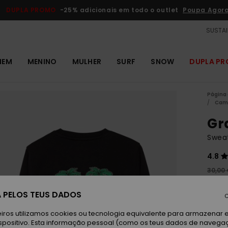
DUPLA PROMO
-25% adicionais em todo o outlet
Poupa Agor
SUSTAI
MEM
MENINO
MULHER
SURF
SNOW
DUPLA P
Página 
Cami
Gr
Sweat
4.8
30,00
11,
 PELOS TEUS DADOS
C
OUTL
DUPLA
iros utilizamos cookies ou tecnologia equivalente para armazenar 
spositivo. Esta informação pessoal (como os teus dados de navega