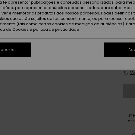
ra te apresentar publicações e conteúdos personalizados; para medi
Bl
Cor
eúdo; para apresentar anúncios personalizados; para saber mais 
lver e melhorar os produtos dos nossos parceiros. Podes definir as 
okies que estão sujeitos ao teu consentimento, ou para recusar coo
ntimento (tais como certos cookies de medição de audiências). Par
tica de Cookies
e
política de privacidade
 cookies
Ace
2
Ve
Inf
Com