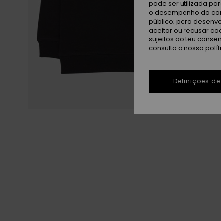
pode ser utilizada pa
o desempenho do cont
público; para desenvo
aceitar ou recusar co
sujeitos ao teu conse
consulta a nossa
polí
Definições de