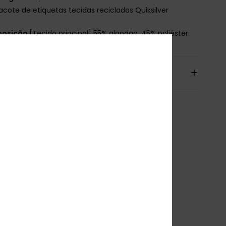
acote de etiquetas tecidas recicladas Quiksilver
osição
[Tecido principal] 55% algodão, 45% poliéster
io& Devoluciones