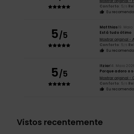
Mostrar original -
Conforto
: 5
Re
/5
Eu recomendo 
Matthias
19. Maio
5
/5
Está tudo ótimo
Mostrar original -
Conforto
: 5
Re
/5
Eu recomendo 
Itziar
14. Maio 202
5
/5
Porque adoro o se
Mostrar original -
Conforto
: 5
Re
/5
Eu recomendo 
Vistos recentemente