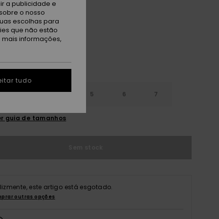
r a publicidade e
ack
sobre o nosso
tuas escolhas para
kies que não estão
a mais informações,
itar tudo
3
4
5
6
7
r guia de tamanhos
Sem stock
elizmente, este artigo está esgotado.
prar outras opções