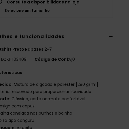
Consulte a disponibilidade na loja
Selecione um tamanho
alhes e funcionalidades
shirt Preto Rapazes 2-7
o
EQKFT03409
Código de Cor
kvj0
terísticas
ecido:
Mistura de algodão e poliéster [280 g/m²]
nterior escovado para proporcionar suavidade
orte:
Clássico, corte normal e confortável
esign com capuz
alha canelada nos punhos e bainha
olso tipo canguru
magem
no peito