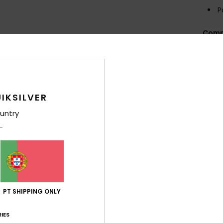
P
Comp
Env
IKSILVER
untry
Pontuação média
4.8
/5
PT SHIPPING ONLY
IES
baseado em
5 avaliações verificadas
desde Maio 2026