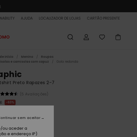
a
NABILITY
AJUDA
LOCALIZADOR DE LOJAS
CARTÃO PRESENTE
ROMO
de início
Menino
Roupas
solas e camisolas com capuz
Gola redonda
aphic
shirt Preto Rapazes 2-7
(5 Avaliações)
 €
63%
25 €
ontinuar sem aceitar
ET
 PROMO 25% EXTRA
e/ou aceder a
ção e endereço IP)