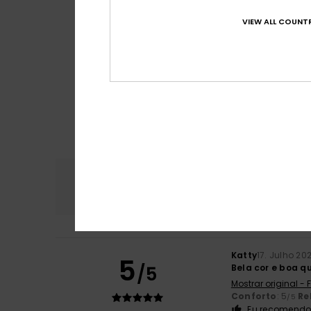
VIEW ALL COUNTR
Conforto
Rela
4.8
Katty
17. Julho 20
5
/5
Bela cor e boa q
Mostrar original -
Conforto
: 5
Re
/5
Eu recomendo 