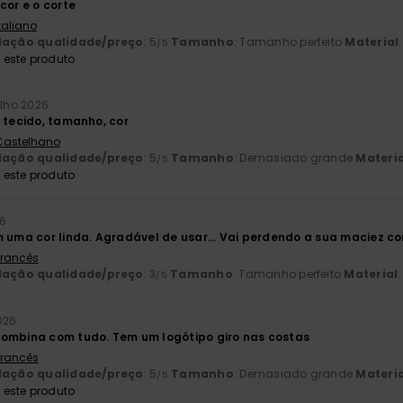
cor e o corte
Italiano
lação qualidade/preço
: 5
Tamanho
: Tamanho perfeito
Material
/5
este produto
ulho 2026
: tecido, tamanho, cor
 Castelhano
lação qualidade/preço
: 5
Tamanho
: Demasiado grande
Materia
/5
este produto
26
m uma cor linda. Agradável de usar... Vai perdendo a sua maciez c
 Francês
lação qualidade/preço
: 3
Tamanho
: Tamanho perfeito
Material
:
/5
026
ombina com tudo. Tem um logótipo giro nas costas
 Francês
lação qualidade/preço
: 5
Tamanho
: Demasiado grande
Materia
/5
este produto