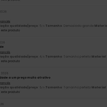
 2026
 Francês
lação qualidade/preço
: 5
Tamanho
: Demasiado grande
Materia
/5
este produto
2026
ade
 Francês
lação qualidade/preço
: 4
Tamanho
: Tamanho perfeito
Material
/5
este produto
o 2026
dade a um preço muito atrativo
 Francês
lação qualidade/preço
: 5
Tamanho
: Tamanho perfeito
Material
/5
este produto
026