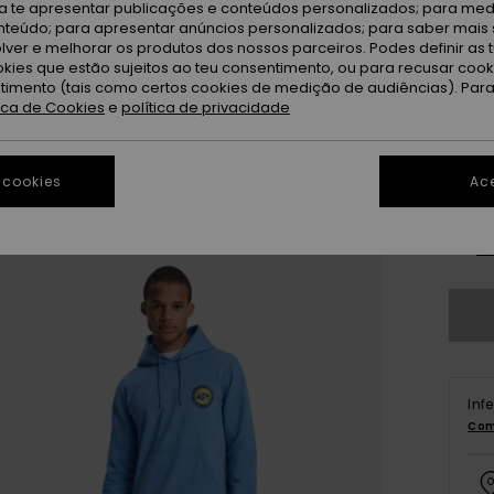
Ri
Cor
ra te apresentar publicações e conteúdos personalizados; para medi
eúdo; para apresentar anúncios personalizados; para saber mais 
lver e melhorar os produtos dos nossos parceiros. Podes definir as 
okies que estão sujeitos ao teu consentimento, ou para recusar coo
ntimento (tais como certos cookies de medição de audiências). Par
tica de Cookies
e
política de privacidade
 cookies
Ace
X
Ve
Inf
Com