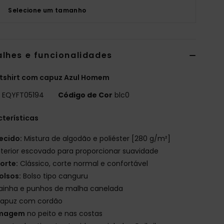
Selecione um tamanho
alhes e funcionalidades
tshirt com capuz Azul Homem
o
EQYFT05194
Código de Cor
blc0
terísticas
ecido:
Mistura de algodão e poliéster [280 g/m²]
nterior escovado para proporcionar suavidade
orte:
Clássico, corte normal e confortável
olsos:
Bolso tipo canguru
ainha e punhos de malha canelada
apuz com cordão
magem
no peito e nas costas