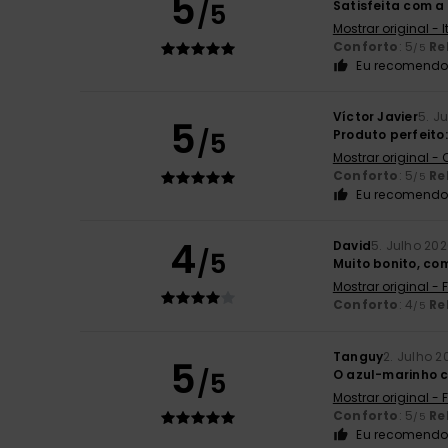
5
/5
Satisfeita com a 
Mostrar original - 
Conforto
: 5
Re
/5
Eu recomendo 
Víctor Javier
5. J
5
/5
Produto perfeito
Mostrar original -
Conforto
: 5
Re
/5
Eu recomendo 
4
David
5. Julho 20
/5
Muito bonito, co
Mostrar original -
Conforto
: 4
Re
/5
Tanguy
2. Julho 2
5
/5
O azul-marinho c
Mostrar original -
Conforto
: 5
Re
/5
Eu recomendo 