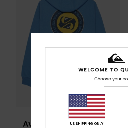
WELCOME TO QU
Choose your co
Avaliações dos clientes
US SHIPPING ONLY