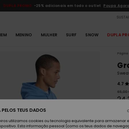
DUPLA PROMO
-25% adicionais em todo o outlet
Poupa Agor
SUSTAI
MEM
MENINO
MULHER
SURF
SNOW
DUPLA P
Página 
Gr
Swea
4.7
65,00
24,
OUTL
 PELOS TEUS DADOS
C
DUPLA
iros utilizamos cookies ou tecnologia equivalente para armazenar 
spositivo. Esta informação pessoal (como os teus dados de navega