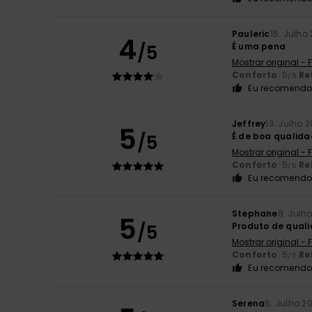
Pauleric
15. Julho
4
/5
É uma pena
Mostrar original -
Conforto
: 5
Re
/5
Eu recomendo 
Jeffrey
13. Julho 
5
/5
É de boa qualid
Mostrar original -
Conforto
: 5
Re
/5
Eu recomendo 
Stephane
8. Julh
5
/5
Produto de quali
Mostrar original -
Conforto
: 5
Re
/5
Eu recomendo 
Serena
6. Julho 2