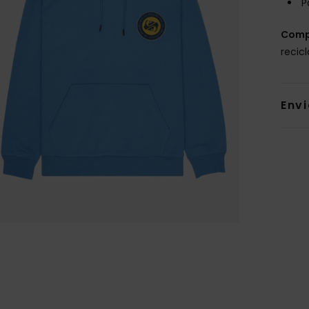
P
Comp
recic
Env