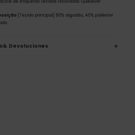
acote de etiquetas tecidas recicladas Quiksilver
osição
[Tecido principal] 60% algodão, 40% poliéster
lado
io& Devoluciones