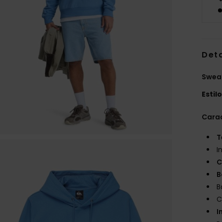
Det
Swea
Estil
Carac
T
I
C
B
B
C
I