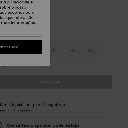
viera
r a publicidade e
sobre o nosso
tuas escolhas para
kies que não estão
a mais informações,
itar tudo
S
S
M
L
XL
XXL
r guia de tamanhos
Sem stock
elizmente, este artigo está esgotado.
prar outras opções
Consulte a disponibilidade na loja