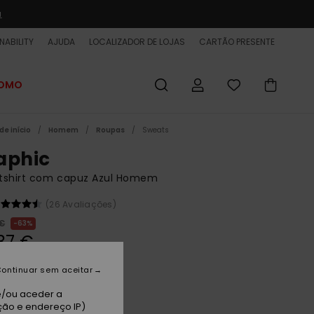
a
NABILITY
AJUDA
LOCALIZADOR DE LOJAS
CARTÃO PRESENTE
ROMO
de início
Homem
Roupas
Sweats
aphic
tshirt com capuz Azul Homem
(26 Avaliações)
 €
63%
37 €
ET
ontinuar sem aceitar
 PROMO 25% EXTRA
e/ou aceder a
ção e endereço IP)