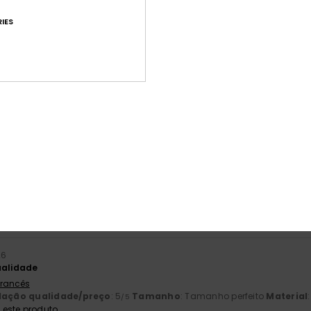
IES
Pontuação média
4.7
/5
baseado em
26 avaliações verificadas
desde Abril 2026
85% dos nossos clientes recomendam este produto
ção qualidade/preço
Tamanho
Mat
4.4
4
Muito pequeno
Demasiado grande
26
ualidade
 Francês
lação qualidade/preço
: 5
Tamanho
: Tamanho perfeito
Material
/5
este produto