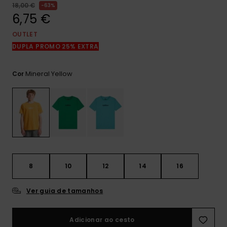
mais
18,00 €
63%
frequentes e o
6,75 €
nosso
formulário de
OUTLET
contacto.
DUPLA PROMO 25% EXTRA
Consultar
as FAQ
Mineral Yellow
Cor
8
10
12
14
16
Ver guia de tamanhos
Adicionar ao cesto