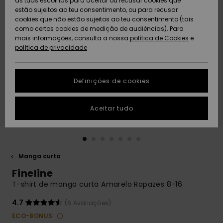
as tuas escolhas para aceitar ou recusar cookies que
Freedom
estão sujeitos ao teu consentimento, ou para recusar
cookies que não estão sujeitos ao teu consentimento (tais
AJUDA
Protecção de
como certos cookies de medição de audiências). Para
Artigos
Artigos
Community
dados
mais informações, consulta a nossa
recém-
recém-
política de Cookies
e
chegados
chegados
política de privacidade
SUSTAINABILITY
Guia de
tamanhos
LOCALIZADOR
Definições de cookies
Coleções
Highlights
DE LOJAS
Inicia uma
Aceitar tudo
CARTÃO
conversa para
PRESENTE
obteres a
resposta mais
rápida à tua
LISTA DE
pergunta.
DESEJO
Manga curta
Iniciar uma
Fineline
conversa
T-shirt de manga curta Amarelo Rapazes 8-16
Encontra
respostas
4.7
(6 Avaliações)
para as
ECO-BONUS
perguntas