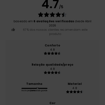
4.7
/5
baseado em
6 avaliações verificadas
desde Abril
2026
67% dos nossos clientes recomendam este
produto
Conforto
4.8
Relação qualidade/preço
4.8
Tamanho
Material
4.8
Muito pequeno
Demasiado grande
Cor