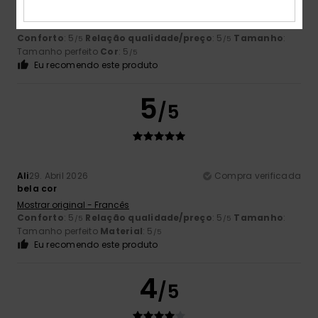
Nelson
5. Maio 2026
Compra verificada
Bom Produto
Conforto
: 5
Relação qualidade/preço
: 5
Tamanho
:
/5
/5
Tamanho perfeito
Cor
: 5
/5
Eu recomendo este produto
5
/5
Ali
29. Abril 2026
Compra verificada
bela cor
Mostrar original - Francês
Conforto
: 5
Relação qualidade/preço
: 5
Tamanho
:
/5
/5
Tamanho perfeito
Material
: 5
/5
Eu recomendo este produto
4
/5