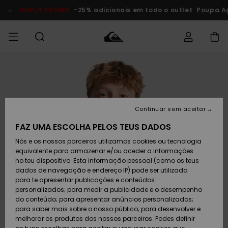
Avançar
para
DUPLA PROMO
-25% adicionais em todo o outlet
Poupa A
a
informação
do
produto
Acede à tua
HOMEM
Roupas
Roupas
Shop
Surf Shop
Artigos
Outlet
encomenda
Homem
Neve
Homem
Homem
MENINO
Envio
Acessórios
Acessórios
Artigos
Continuar sem aceitar
recém-
Surf Shop
Outlet
MULHER
chegados
Crianças
Artigos
Criança
FAZ UMA ESCOLHA PELOS TEUS DADOS
Devoluções
Neve
Nós e os nossos parceiros utilizamos cookies ou tecnologia
Calçado e
Calçado e
Criança
equivalente para armazenar e/ou aceder a informações
chinelos
chinelos
SURF
Pagamento
Highlights
Highlights
Outlet
no teu dispositivo. Esta informação pessoal (como os teus
Mulher
dados de navegação e endereço IP) pode ser utilizada
SNOW
Snow Shop
para te apresentar publicações e conteúdos
Cartão
Surfe/água
Surfe/água
Feminino
personalizados; para medir a publicidade e o desempenho
presente
Snow
Community
do conteúdo; para apresentar anúncios personalizados;
DUPLA
para saber mais sobre o nosso público; para desenvolver e
PROMO
melhorar os produtos dos nossos parceiros. Podes definir
Quiksilver
Snow
Neve
Highlights