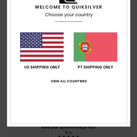
WELCOME TO QUIKSILVER
Choose your country
Avaliações dos clientes
Pontuação média
5.0
/5
US SHIPPING ONLY
PT SHIPPING ONLY
baseado em
2 avaliações verificadas
desde Março
2026
VIEW ALL COUNTRIES
0% dos nossos clientes recomendam este produto
Conforto
5.0
Relação qualidade/preço
5.0