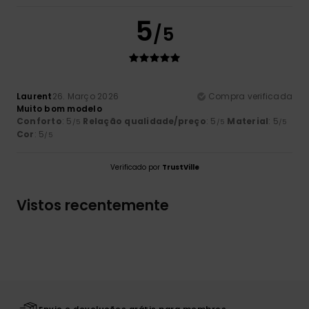
5
/5
Laurent
26. Março 2026
Compra verificada
Muito bom modelo
Conforto
: 5
Relação qualidade/preço
: 5
Material
: 5
/5
/5
/5
Cor
: 5
/5
Verificado por
TrustVille
Vistos recentemente
Envio e devoluções grátis para membros