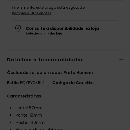
Infelizmente, este artigo está esgotado.
Comprar outras opções
Consulte a disponibilidade na loja
Selecionar minha loja
Detalhes e funcionalidades
Óculos de sol polarizados Preto Homem
Estilo
EQYEY03197
Código de Cor
xkkn
Características
Lente: 57mm
Ponte: 18mm
Haste: 140mm
Altura da lente: 44mm