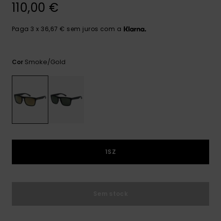
mais
110,00 €
frequentes e o
nosso
Paga 3 x 36,67 € sem juros com a
formulário de
contacto.
Consultar
Smoke/gold
Cor
as FAQ
1SZ
Sem stock