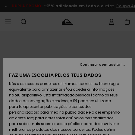
Avançar
para
DUPLA PROMO
-25% adicionais em todo o outlet
Poupa A
a
informação
do
produto
Acede à tua
HOMEM
Roupas
Roupas
Shop
Surf Shop
Artigos
Outlet
encomenda
Homem
Neve
Homem
Homem
MENINO
Envio
Acessórios
Acessórios
Artigos
Continuar sem aceitar
recém-
Surf Shop
Outlet
MULHER
chegados
Crianças
Artigos
Criança
FAZ UMA ESCOLHA PELOS TEUS DADOS
Devoluções
Neve
Nós e os nossos parceiros utilizamos cookies ou tecnologia
Calçado e
Calçado e
Criança
equivalente para armazenar e/ou aceder a informações
chinelos
chinelos
SURF
Pagamento
Highlights
Highlights
Outlet
no teu dispositivo. Esta informação pessoal (como os teus
Mulher
dados de navegação e endereço IP) pode ser utilizada
SNOW
Snow Shop
para te apresentar publicações e conteúdos
Cartão
Surfe/água
Surfe/água
Feminino
personalizados; para medir a publicidade e o desempenho
presente
Snow
Community
do conteúdo; para apresentar anúncios personalizados;
DUPLA
para saber mais sobre o nosso público; para desenvolver e
PROMO
melhorar os produtos dos nossos parceiros. Podes definir
Quiksilver
Snow
Neve
Highlights