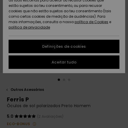
as tuas escolhas para aceitar ou recusar cookies que
Freedom
estão sujeitos ao teu consentimento, ou para recusar
cookies que não estão sujeitos ao teu consentimento (tais
AJUDA
Protecção de
como certos cookies de medição de audiências). Para
Artigos
Artigos
Community
dados
mais informações, consulta a nossa
recém-
recém-
política de Cookies
e
chegados
chegados
política de privacidade
SUSTAINABILITY
Guia de
tamanhos
LOCALIZADOR
Definições de cookies
Coleções
Highlights
DE LOJAS
Inicia uma
Aceitar tudo
CARTÃO
conversa para
PRESENTE
obteres a
resposta mais
rápida à tua
LISTA DE
pergunta.
DESEJO
Outros Acessórios
Iniciar uma
Ferris P
conversa
Óculos de sol polarizados Preto Homem
Encontra
respostas
5.0
(2 Avaliações)
para as
ECO-BONUS
perguntas