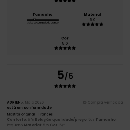
Tamanho
Material
5.0
Muito pequeno
Demasiado grande
Cor
5.0
5
/5
ADRIEN
5. Maio 2026
Compra verificada
está em conformidade
Mostrar original - Francês
Conforto
: 5
Relação qualidade/preço
: 5
Tamanho
:
/5
/5
Pequeno
Material
: 5
Cor
: 5
/5
/5