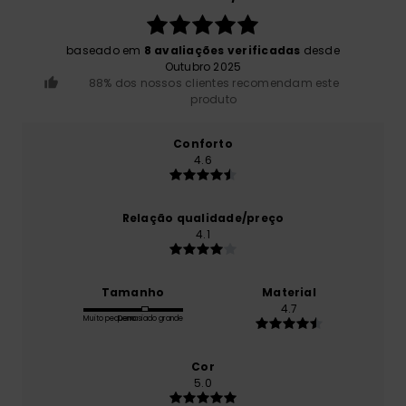
baseado em
8 avaliações verificadas
desde
Outubro 2025
88% dos nossos clientes recomendam este
produto
Conforto
4.6
Relação qualidade/preço
4.1
Tamanho
Material
4.7
Muito pequeno
Demasiado grande
Cor
5.0