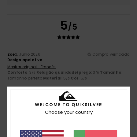
5
/5
Zoe
2. Julho 2026
Compra verificada
Design apelativo
Mostrar original - Francês
Conforto
: 3
Relação qualidade/preço
: 3
Tamanho
:
/5
/5
Tamanho perfeito
Material
: 5
Cor
: 5
/5
/5
5
/5
WELCOME TO QUIKSILVER
Choose your country
Fabienne
29. Maio 2026
Compra verificada
boa qualidade, boas dimensões