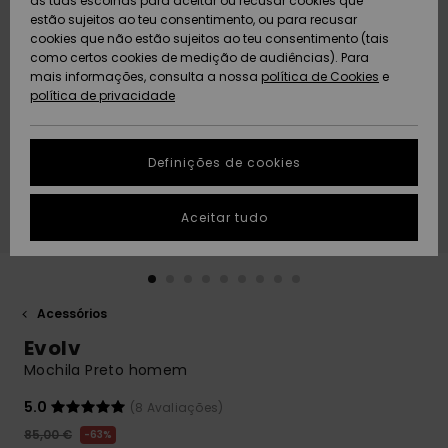
as tuas escolhas para aceitar ou recusar cookies que
Freedom
estão sujeitos ao teu consentimento, ou para recusar
cookies que não estão sujeitos ao teu consentimento (tais
AJUDA
Protecção de
como certos cookies de medição de audiências). Para
Artigos
Artigos
Community
dados
mais informações, consulta a nossa
recém-
recém-
política de Cookies
e
chegados
chegados
política de privacidade
SUSTAINABILITY
Guia de
tamanhos
LOCALIZADOR
Definições de cookies
Coleções
Highlights
DE LOJAS
Inicia uma
Aceitar tudo
CARTÃO
conversa para
PRESENTE
obteres a
resposta mais
rápida à tua
LISTA DE
pergunta.
DESEJO
Acessórios
Iniciar uma
Evolv
conversa
Mochila Preto homem
Encontra
respostas
5.0
(8 Avaliações)
para as
85,00 €
63%
perguntas