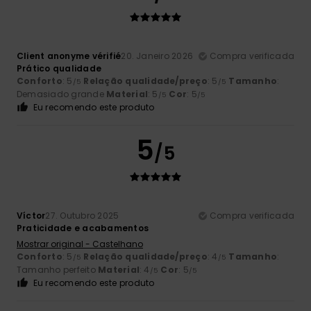
Client anonyme vérifié
20. Janeiro 2026
Compra verificada
Prático qualidade
Conforto
: 5
Relação qualidade/preço
: 5
Tamanho
:
/5
/5
Demasiado grande
Material
: 5
Cor
: 5
/5
/5
Eu recomendo este produto
5
/5
Víctor
27. Outubro 2025
Compra verificada
Praticidade e acabamentos
Mostrar original - Castelhano
Conforto
: 5
Relação qualidade/preço
: 4
Tamanho
:
/5
/5
Tamanho perfeito
Material
: 4
Cor
: 5
/5
/5
Eu recomendo este produto