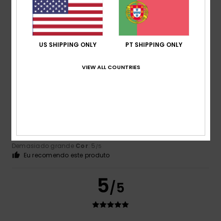
Mostrar original - Francês
Conforto
: 5
Relação qualidade/preço
: 5
Tamanho
:
/5
/5
Tamanho perfeito
Material
: 5
Cor
: 5
/5
/5
Eu recomendo este produto
US SHIPPING ONLY
PT SHIPPING ONLY
5
/5
VIEW ALL COUNTRIES
Othmane
14. Março 2026
Compra verificada
Que fixe, hhhhh
Mostrar original - Francês
Conforto
: 5
Relação qualidade/preço
: 5
Tamanho
:
/5
/5
Demasiado grande
Cor
: 5
/5
Eu recomendo este produto
5
/5