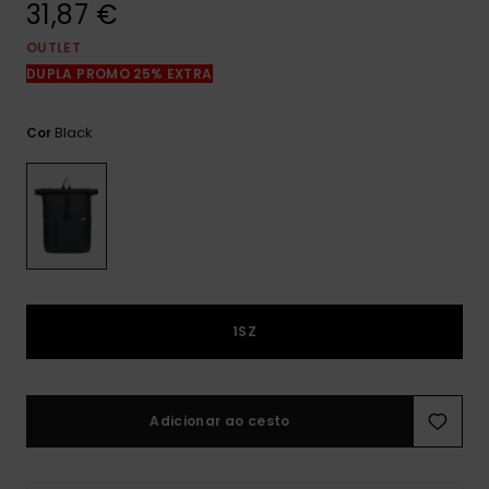
31,87 €
mais
frequentes e o
nosso
OUTLET
formulário de
DUPLA PROMO 25% EXTRA
contacto.
Consultar
Black
Cor
as FAQ
1SZ
Adicionar ao cesto