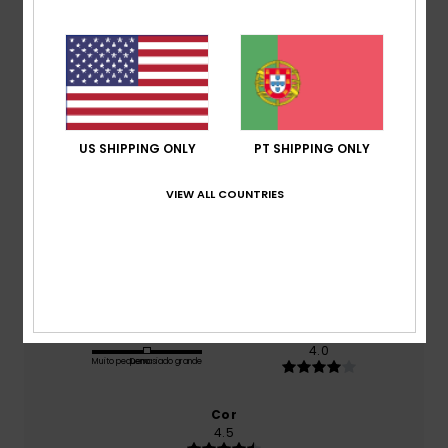
4.0
/5
baseado em
2 avaliações verificadas
desde
Dezembro 2025
0% dos nossos clientes recomendam este produto
US SHIPPING ONLY
PT SHIPPING ONLY
Conforto
4.0
VIEW ALL COUNTRIES
Relação qualidade/preço
4.0
Tamanho
Material
4.0
Muito pequeno
Demasiado grande
Cor
4.5