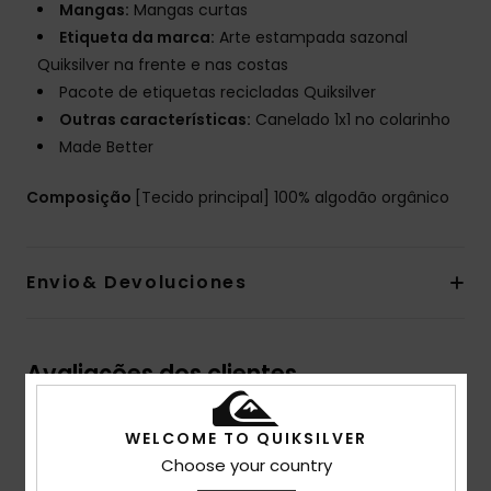
Mangas:
Mangas curtas
Etiqueta da marca:
Arte estampada sazonal
Quiksilver na frente e nas costas
Pacote de etiquetas recicladas Quiksilver
Outras características:
Canelado 1x1 no colarinho
Made Better
Composição
[Tecido principal] 100% algodão orgânico
Envio& Devoluciones
Avaliações dos clientes
WELCOME TO QUIKSILVER
Pontuação média
Choose your country