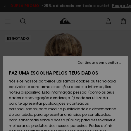
Avançar
para
DUPLA PROMO
-25% adicionais em todo o outlet
Poupa Ag
a
informação
do
produto
ESGOTADO
Acede à tua
HOMEM
Roupas
Roupas
Shop
Surf Shop
Artigos
Outlet
encomenda
Homem
Neve
Homem
Homem
MENINO
Envio
Acessórios
Acessórios
Artigos
Continuar sem aceitar
recém-
Surf Shop
Outlet
MULHER
chegados
Crianças
Artigos
Criança
FAZ UMA ESCOLHA PELOS TEUS DADOS
Devoluções
Neve
Nós e os nossos parceiros utilizamos cookies ou tecnologia
Calçado e
Calçado e
Criança
equivalente para armazenar e/ou aceder a informações
chinelos
chinelos
SURF
Pagamento
Highlights
Highlights
Outlet
no teu dispositivo. Esta informação pessoal (como os teus
Mulher
dados de navegação e endereço IP) pode ser utilizada
SNOW
Snow Shop
para te apresentar publicações e conteúdos
Cartão
Surfe/água
Surfe/água
Feminino
personalizados; para medir a publicidade e o desempenho
presente
Snow
Community
do conteúdo; para apresentar anúncios personalizados;
DUPLA
para saber mais sobre o nosso público; para desenvolver e
PROMO
melhorar os produtos dos nossos parceiros. Podes definir
Quiksilver
Snow
Neve
Highlights