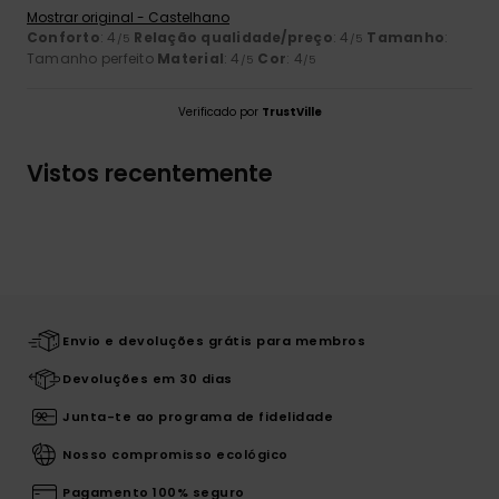
Mostrar original - Castelhano
Conforto
: 4
Relação qualidade/preço
: 4
Tamanho
:
/5
/5
Tamanho perfeito
Material
: 4
Cor
: 4
/5
/5
Verificado por
TrustVille
Vistos recentemente
Envio e devoluções grátis para membros
Devoluções em 30 dias
Junta-te ao programa de fidelidade
Nosso compromisso ecológico
Pagamento 100% seguro