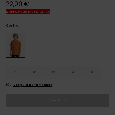
mais
22,00 €
frequentes e o
nosso
DUPLA PROMO 25% EXTRA
formulário de
contacto.
Bran
Cor
Consultar
as FAQ
8
10
12
14
16
Ver guia de tamanhos
Sem stock