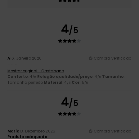
4
/5
A
16. Janeiro 2026
Compra verificada
...........
Mostrar original - Castelhano
Conforto
: 4
Relação qualidade/preço
: 4
Tamanho
:
/5
/5
Tamanho perfeito
Material
: 4
Cor
: 5
/5
/5
4
/5
María
13. Dezembro 2025
Compra verificada
Produto adequado