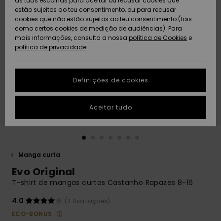
as tuas escolhas para aceitar ou recusar cookies que
Freedom
estão sujeitos ao teu consentimento, ou para recusar
cookies que não estão sujeitos ao teu consentimento (tais
AJUDA
Protecção de
como certos cookies de medição de audiências). Para
Artigos
Artigos
Community
dados
mais informações, consulta a nossa
recém-
recém-
política de Cookies
e
chegados
chegados
política de privacidade
SUSTAINABILITY
Guia de
tamanhos
LOCALIZADOR
Definições de cookies
Coleções
Highlights
DE LOJAS
Inicia uma
Aceitar tudo
CARTÃO
conversa para
PRESENTE
obteres a
resposta mais
rápida à tua
LISTA DE
pergunta.
DESEJO
Manga curta
Iniciar uma
Evo Original
conversa
T-shirt de mangas curtas Castanho Rapazes 8-16
Encontra
respostas
4.0
(2 Avaliações)
para as
ECO-BONUS
perguntas