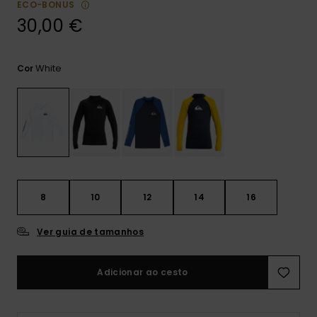
ECO-BONUS
mais
frequentes e o
30,00 €
nosso
formulário de
contacto.
White
Cor
Consultar
as FAQ
8
10
12
14
16
Ver guia de tamanhos
Adicionar ao cesto