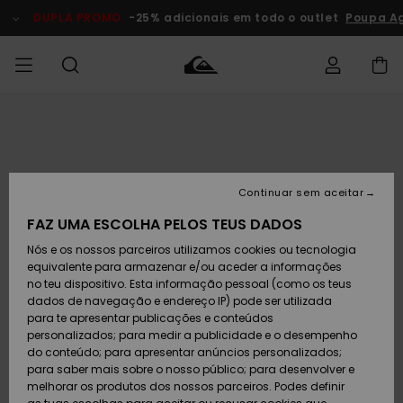
Avançar
para
DUPLA PROMO
-25% adicionais em todo o outlet
Poupa Ago
a
informação
do
produto
Acede à tua
HOMEM
Roupas
Roupas
Shop
Surf Shop
Artigos
Outlet
encomenda
Homem
Neve
Homem
Homem
MENINO
Envio
Acessórios
Acessórios
Artigos
Continuar sem aceitar
recém-
Surf Shop
Outlet
MULHER
chegados
Crianças
Artigos
Criança
FAZ UMA ESCOLHA PELOS TEUS DADOS
Devoluções
Neve
Nós e os nossos parceiros utilizamos cookies ou tecnologia
Calçado e
Calçado e
Criança
equivalente para armazenar e/ou aceder a informações
chinelos
chinelos
SURF
Pagamento
Highlights
Highlights
Outlet
no teu dispositivo. Esta informação pessoal (como os teus
Mulher
dados de navegação e endereço IP) pode ser utilizada
SNOW
Snow Shop
para te apresentar publicações e conteúdos
Cartão
Surfe/água
Surfe/água
Feminino
personalizados; para medir a publicidade e o desempenho
presente
Snow
Community
do conteúdo; para apresentar anúncios personalizados;
DUPLA
para saber mais sobre o nosso público; para desenvolver e
PROMO
melhorar os produtos dos nossos parceiros. Podes definir
Quiksilver
Snow
Neve
Highlights