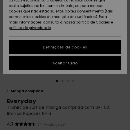
as tuas escolhas para aceitar ou recusar cookies que
Freedom
estão sujeitos ao teu consentimento, ou para recusar
cookies que não estão sujeitos ao teu consentimento (tais
AJUDA
Protecção de
como certos cookies de medição de audiências). Para
Artigos
Artigos
Community
dados
mais informações, consulta a nossa
recém-
recém-
política de Cookies
e
chegados
chegados
política de privacidade
SUSTAINABILITY
Guia de
tamanhos
LOCALIZADOR
Definições de cookies
Coleções
Highlights
DE LOJAS
Inicia uma
Aceitar tudo
CARTÃO
conversa para
PRESENTE
obteres a
resposta mais
rápida à tua
LISTA DE
pergunta.
DESEJO
Manga comprida
Iniciar uma
Everyday
conversa
T-shirt de surf de manga comprida com UPF 50
Encontra
Branco Rapazes 8-16
respostas
para as
4.7
(14 Avaliações)
perguntas