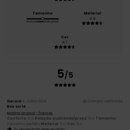
Tamanho
Material
4.9
Muito pequeno
Demasiado grande
Cor
4.7
5
/5
Gerard
14. Julho 2026
Compra verificada
Boa sorte
Mostrar original - Francês
Conforto
: 5
Relação qualidade/preço
: 5
Tamanho
:
/5
/5
Tamanho perfeito
Material
: 5
Cor
: 5
/5
/5
Eu recomendo este produto