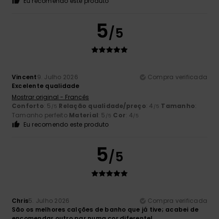
Eu recomendo este produto
5
/5
Vincent
9. Julho 2026
Compra verificada
Excelente qualidade
Mostrar original - Francês
Conforto
: 5
Relação qualidade/preço
: 4
Tamanho
:
/5
/5
Tamanho perfeito
Material
: 5
Cor
: 4
/5
/5
Eu recomendo este produto
5
/5
Chris
5. Julho 2026
Compra verificada
São os melhores calções de banho que já tive; acabei de
encomendar outro par numa cor diferente!