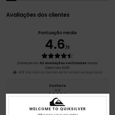
Avaliações dos clientes
Pontuação média
4.6
/5
baseado em
42 avaliações verificadas
desde
Setembro 2025
81% dos nossos clientes recomendam este produto
Conforto
4.6
Relação qualidade/preço
WELCOME TO QUIKSILVER
4.2