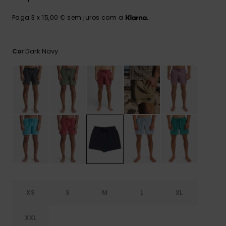
mais
frequentes e o
Paga 3 x 15,00 € sem juros com a
nosso
formulário de
contacto.
Dark Navy
Cor
Consultar
as FAQ
XS
S
M
L
XL
XXL