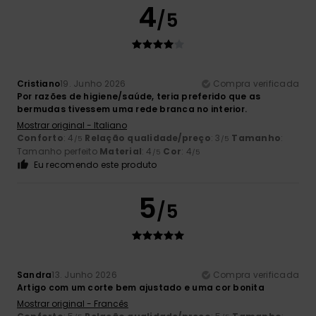
4
/5
Cristiano
19. Junho 2026
Compra verificada
Por razões de higiene/saúde, teria preferido que as
bermudas tivessem uma rede branca no interior.
Mostrar original - Italiano
Conforto
: 4
Relação qualidade/preço
: 3
Tamanho
:
/5
/5
Tamanho perfeito
Material
: 4
Cor
: 4
/5
/5
Eu recomendo este produto
5
/5
Sandra
13. Junho 2026
Compra verificada
Artigo com um corte bem ajustado e uma cor bonita
Mostrar original - Francês