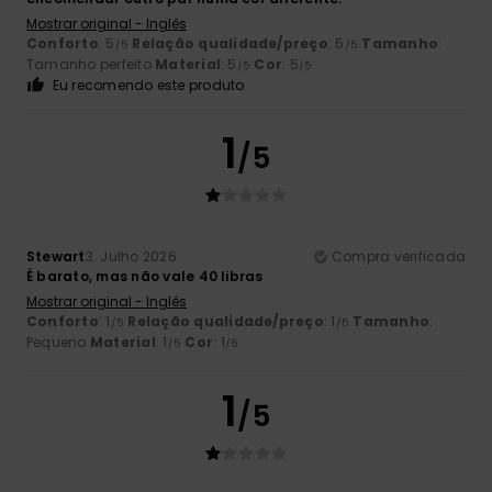
Mostrar original - Inglês
Conforto
: 5
Relação qualidade/preço
: 5
Tamanho
:
/5
/5
Tamanho perfeito
Material
: 5
Cor
: 5
/5
/5
Eu recomendo este produto
1
/5
Stewart
3. Julho 2026
Compra verificada
É barato, mas não vale 40 libras
Mostrar original - Inglês
Conforto
: 1
Relação qualidade/preço
: 1
Tamanho
:
/5
/5
Pequeno
Material
: 1
Cor
: 1
/5
/5
1
/5