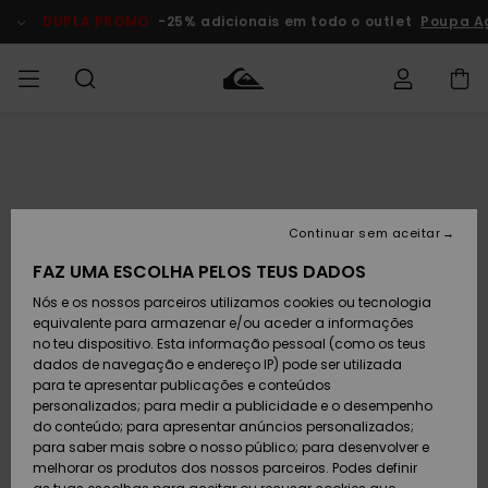
Avançar
para
DUPLA PROMO
-25% adicionais em todo o outlet
Poupa A
a
informação
do
produto
Acede à tua
HOMEM
Roupas
Roupas
Shop
Surf Shop
Artigos
Outlet
encomenda
Homem
Neve
Homem
Homem
MENINO
Envio
Acessórios
Acessórios
Artigos
Continuar sem aceitar
recém-
Surf Shop
Outlet
MULHER
chegados
Crianças
Artigos
Criança
FAZ UMA ESCOLHA PELOS TEUS DADOS
Devoluções
Neve
Nós e os nossos parceiros utilizamos cookies ou tecnologia
Calçado e
Calçado e
Criança
equivalente para armazenar e/ou aceder a informações
chinelos
chinelos
SURF
Pagamento
Highlights
Highlights
Outlet
no teu dispositivo. Esta informação pessoal (como os teus
Mulher
dados de navegação e endereço IP) pode ser utilizada
SNOW
Snow Shop
para te apresentar publicações e conteúdos
Cartão
Surfe/água
Surfe/água
Feminino
personalizados; para medir a publicidade e o desempenho
presente
Snow
Community
do conteúdo; para apresentar anúncios personalizados;
DUPLA
para saber mais sobre o nosso público; para desenvolver e
PROMO
melhorar os produtos dos nossos parceiros. Podes definir
Quiksilver
Snow
Neve
Highlights