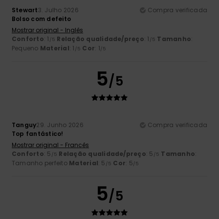
Stewart
3. Julho 2026
Compra verificada
Bolso com defeito
Mostrar original - Inglês
Conforto
: 1
Relação qualidade/preço
: 1
Tamanho
:
/5
/5
Pequeno
Material
: 1
Cor
: 1
/5
/5
5
/5
Tanguy
29. Junho 2026
Compra verificada
Top fantástico!
Mostrar original - Francês
Conforto
: 5
Relação qualidade/preço
: 5
Tamanho
:
/5
/5
Tamanho perfeito
Material
: 5
Cor
: 5
/5
/5
5
/5