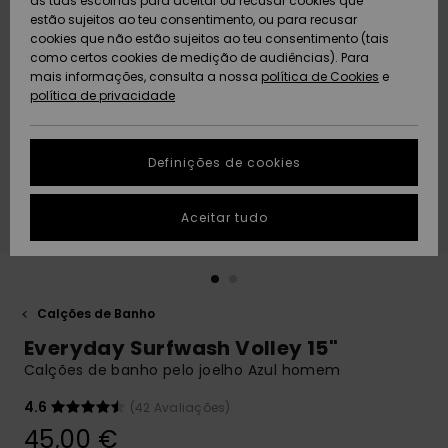
as tuas escolhas para aceitar ou recusar cookies que
Freedom
estão sujeitos ao teu consentimento, ou para recusar
cookies que não estão sujeitos ao teu consentimento (tais
AJUDA
Protecção de
como certos cookies de medição de audiências). Para
Artigos
Artigos
Community
dados
mais informações, consulta a nossa
recém-
recém-
política de Cookies
e
chegados
chegados
política de privacidade
SUSTAINABILITY
Guia de
tamanhos
LOCALIZADOR
Definições de cookies
Coleções
Highlights
DE LOJAS
Inicia uma
Aceitar tudo
CARTÃO
conversa para
PRESENTE
obteres a
resposta mais
rápida à tua
LISTA DE
pergunta.
DESEJO
Calções de Banho
Iniciar uma
Everyday Surfwash Volley 15"
conversa
Calções de banho pelo joelho Azul homem
Encontra
respostas
4.6
(42 Avaliações)
para as
45,00 €
perguntas