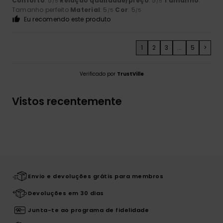
Conforto
: 5
Relação qualidade/preço
: 5
Tamanho
:
/5
/5
Tamanho perfeito
Material
: 5
Cor
: 5
/5
/5
Eu recomendo este produto
1
2
3
...
5
>
Verificado por
TrustVille
Vistos recentemente
Envio e devoluções grátis para membros
Devoluções em 30 dias
Junta-te ao programa de fidelidade