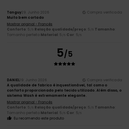
Tanguy
29. Junho 2026
Compra verificada
Muito bem cortado
Mostrar original - Francês
Conforto
: 5
Relação qualidade/preço
: 5
Tamanho
:
/5
/5
Tamanho perfeito
Material
: 5
Cor
: 5
/5
/5
5
/5
DANIEL
19. Junho 2026
Compra verificada
A qualidade de fabrico é inquestionável, tal como o
conforto proporcionado pelo tecido utilizado. Além disso, o
sistema Wash é extremamente elegante.
Mostrar original - Francês
Conforto
: 5
Relação qualidade/preço
: 5
Tamanho
:
/5
/5
Tamanho perfeito
Material
: 5
Cor
: 5
/5
/5
Eu recomendo este produto