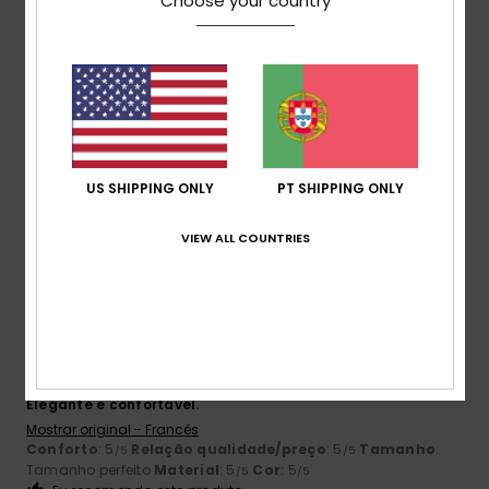
Choose your country
Tamanho
Material
4.7
Muito pequeno
Demasiado grande
Cor
4.6
US SHIPPING ONLY
PT SHIPPING ONLY
VIEW ALL COUNTRIES
5
/5
Dimitri
10. Julho 2026
Compra verificada
Elegante e confortável.
Mostrar original - Francês
Conforto
: 5
Relação qualidade/preço
: 5
Tamanho
:
/5
/5
Tamanho perfeito
Material
: 5
Cor
: 5
/5
/5