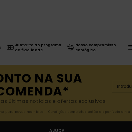
Junta-te ao programa
Nosso compromisso
s
de fidelidade
ecológico
ONTO NA SUA
NCOMENDA*
s últimas notícias e ofertas exclusivas.
nline para novos membros - Condições completas estão disponíveis em e
AJUDA