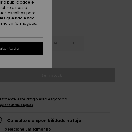
r a publicidade e
sobre o nosso
tuas escolhas para
kies que não estão
a mais informações,
10
12
14
16
itar tudo
r guia de tamanhos
Sem stock
elizmente, este artigo está esgotado.
prar outras opções
Consulte a disponibilidade na loja
Selecione um tamanho