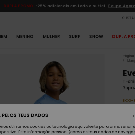
DUPLA PROMO
-25% adicionais em todo o outlet
Poupa Agor
SUSTAI
MEM
MENINO
MULHER
SURF
SNOW
DUPLA P
Página 
Man
Ev
T-shi
Rapa
ECO-
30,
 PELOS TEUS DADOS
C
iros utilizamos cookies ou tecnologia equivalente para armazenar 
Ri
Cor
spositivo. Esta informação pessoal (como os teus dados de navega