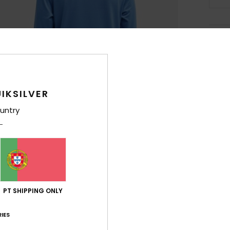
Det
T-shi
Rapa
IKSILVER
Estil
untry
Carac
C
T
T
man
R
PT SHIPPING ONLY
S
IES
P
T