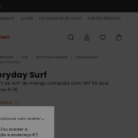
a
NABILITY
AJUDA
LOCALIZADOR DE LOJAS
CARTÃO PRESENTE
ROMO
de início
Surf
Surf Shop Crianças
Licras Menino
ga comprida
eryday Surf
rt de surf de manga comprida com UPF 50 Azul
zes 8-16
BONUS
00 €
ontinuar sem aceitar
e/ou aceder a
viera
ção e endereço IP)