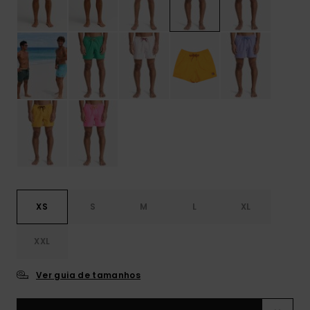
XS
S
M
L
XL
XXL
Ver guia de tamanhos