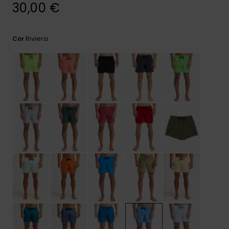
mais
30,00 €
frequentes e o
nosso
formulário de
Riviera
Cor
contacto.
Consultar
as FAQ