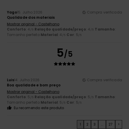
Yago
15. Julho 2026
Compra verificada
Qualidade dos materiais
Mostrar original - Castelhano
Conforto
: 4
Relação qualidade/preço
: 4
Tamanho
:
/5
/5
Tamanho perfeito
Material
: 4
Cor
: 5
/5
/5
5
/5
Luis
14. Julho 2026
Compra verificada
Boa qualidade e bom preço
Mostrar original - Castelhano
Conforto
: 5
Relação qualidade/preço
: 5
Tamanho
:
/5
/5
Tamanho perfeito
Material
: 5
Cor
: 5
/5
/5
Eu recomendo este produto
1
2
3
...
27
>