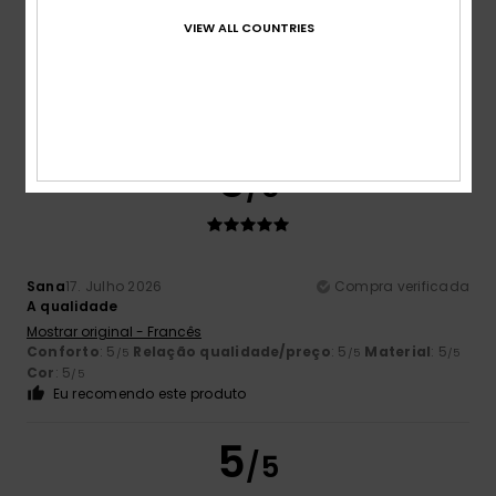
VIEW ALL COUNTRIES
Cor
4.8
5
/5
Sana
17. Julho 2026
Compra verificada
A qualidade
Mostrar original - Francês
Conforto
: 5
Relação qualidade/preço
: 5
Material
: 5
/5
/5
/5
Cor
: 5
/5
Eu recomendo este produto
5
/5