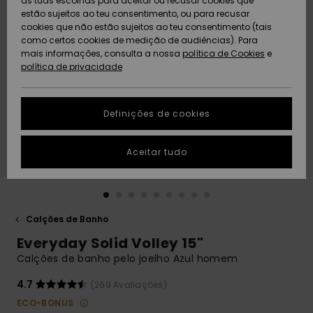
as tuas escolhas para aceitar ou recusar cookies que
Freedom
estão sujeitos ao teu consentimento, ou para recusar
cookies que não estão sujeitos ao teu consentimento (tais
AJUDA
Protecção de
como certos cookies de medição de audiências). Para
Artigos
Artigos
Community
dados
mais informações, consulta a nossa
recém-
recém-
política de Cookies
e
chegados
chegados
política de privacidade
SUSTAINABILITY
Guia de
tamanhos
LOCALIZADOR
Definições de cookies
Coleções
Highlights
DE LOJAS
Inicia uma
Aceitar tudo
CARTÃO
conversa para
PRESENTE
obteres a
resposta mais
rápida à tua
LISTA DE
pergunta.
DESEJO
Calções de Banho
Iniciar uma
Everyday Solid Volley 15"
conversa
Calções de banho pelo joelho Azul homem
Encontra
respostas
4.7
(269 Avaliações)
para as
ECO-BONUS
perguntas