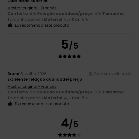
Qualidade superior
Mostrar original - Francês
Conforto
: 5
Relação qualidade/preço
: 5
Tamanho
:
/5
/5
Tamanho perfeito
Material
: 5
Cor
: 5
/5
/5
Eu recomendo este produto
5
/5
Bruno
15. Julho 2026
Compra verificada
Excelente relação qualidade/preço
Mostrar original - Francês
Conforto
: 5
Relação qualidade/preço
: 5
Tamanho
:
/5
/5
Tamanho perfeito
Material
: 4
Cor
: 5
/5
/5
Eu recomendo este produto
4
/5