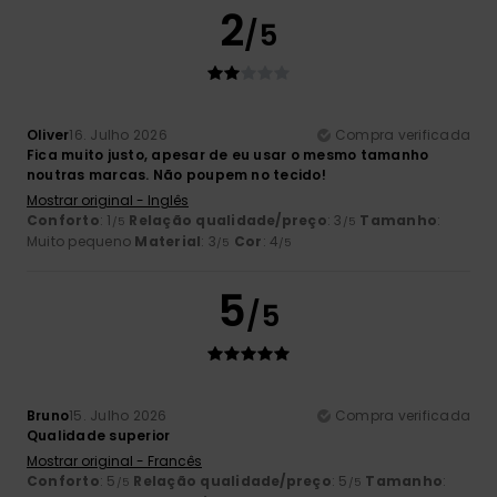
2
/5
Oliver
16. Julho 2026
Compra verificada
Fica muito justo, apesar de eu usar o mesmo tamanho
noutras marcas. Não poupem no tecido!
Mostrar original - Inglês
Conforto
: 1
Relação qualidade/preço
: 3
Tamanho
:
/5
/5
Muito pequeno
Material
: 3
Cor
: 4
/5
/5
5
/5
Bruno
15. Julho 2026
Compra verificada
Qualidade superior
Mostrar original - Francês
Conforto
: 5
Relação qualidade/preço
: 5
Tamanho
:
/5
/5