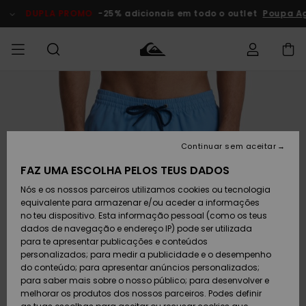
Avançar
para
DUPLA PROMO
-25% adicionais em todo o outlet
Poupa Ago
a
informação
do
produto
Acede à tua
HOMEM
Roupas
Roupas
Shop
Surf Shop
Artigos
Outlet
encomenda
Homem
Neve
Homem
Homem
MENINO
Envio
Acessórios
Acessórios
Artigos
Continuar sem aceitar
recém-
Surf Shop
Outlet
MULHER
chegados
Crianças
Artigos
Criança
FAZ UMA ESCOLHA PELOS TEUS DADOS
Devoluções
Neve
Nós e os nossos parceiros utilizamos cookies ou tecnologia
Calçado e
Calçado e
Criança
equivalente para armazenar e/ou aceder a informações
chinelos
chinelos
SURF
Pagamento
Highlights
Highlights
Outlet
no teu dispositivo. Esta informação pessoal (como os teus
Mulher
dados de navegação e endereço IP) pode ser utilizada
SNOW
Snow Shop
para te apresentar publicações e conteúdos
Cartão
Surfe/água
Surfe/água
Feminino
personalizados; para medir a publicidade e o desempenho
presente
Snow
Community
do conteúdo; para apresentar anúncios personalizados;
DUPLA
para saber mais sobre o nosso público; para desenvolver e
PROMO
melhorar os produtos dos nossos parceiros. Podes definir
Quiksilver
Snow
Neve
Highlights